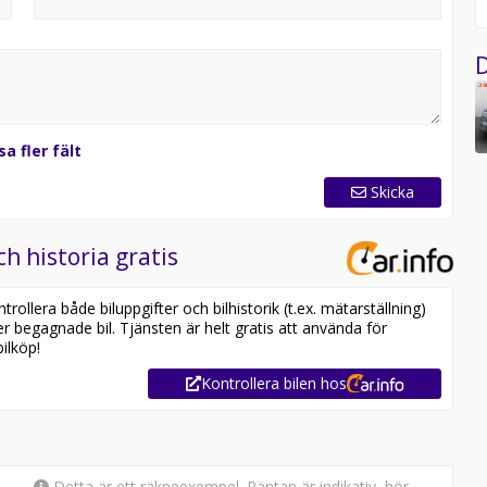
D
sa fler fält
Skicka
ch historia gratis
ollera både biluppgifter och bilhistorik (t.ex. mätarställning)
er begagnade bil. Tjänsten är helt gratis att använda för
ilköp!
Kontrollera bilen hos
Detta är ett räkneexempel. Räntan är indikativ, hör