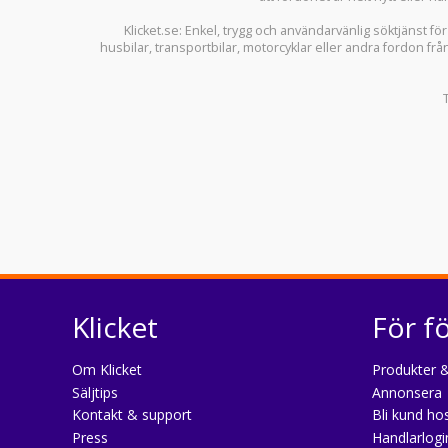
Klicket.se
: Enkel, trygg och användarvänlig söktjänst fö
husbilar
,
transportbilar
,
motorcyklar
eller andra fordon frå
Klicket
För f
Om Klicket
Produkter &
Säljtips
Annonsera
Kontakt & support
Bli kund hos
Press
Handlarlogi