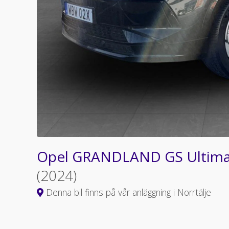
Opel GRANDLAND GS Ultimat
(2024)
Denna bil finns på vår anläggning i Norrtälje