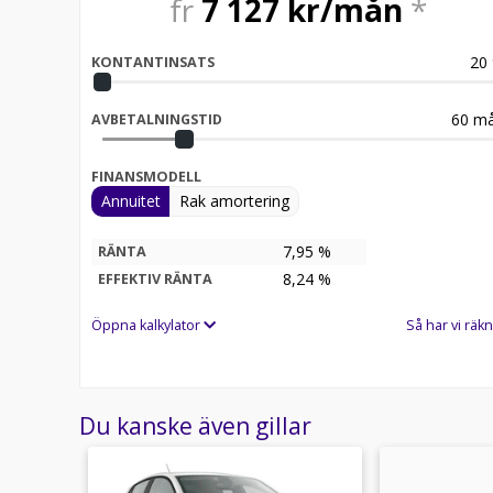
fr
7 127
kr/mån
*
20
KONTANTINSATS
60
må
AVBETALNINGSTID
FINANSMODELL
Annuitet
Rak amortering
7,95 %
RÄNTA
8,24
%
EFFEKTIV RÄNTA
Öppna kalkylator
Så har vi räkn
Du kanske även gillar