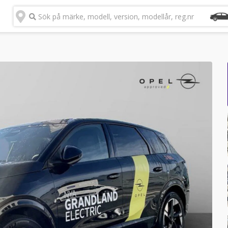
Sök på märke, modell, version, modellår, reg.nr