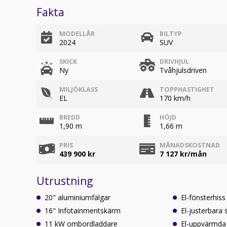
Fakta
MODELLÅR
BILTYP
2024
SUV
SKICK
DRIVHJUL
Ny
Tvåhjulsdriven
MILJÖKLASS
TOPPHASTIGHET
EL
170 km/h
BREDD
HÖJD
1,90 m
1,66 m
PRIS
MÅNADSKOSTNAD
439 900 kr
7 127
kr/mån
Utrustning
20" aluminiumfälgar
El-fönsterhis
16" Infotainmentskärm
El-justerbara 
11 kW ombordladdare
El-uppvärmda 