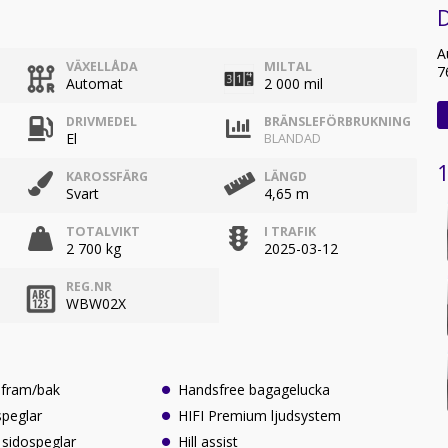
A
VÄXELLÅDA
MILTAL
7
Automat
2 000 mil
DRIVMEDEL
BRÄNSLEFÖRBRUKNING
El
BLANDAD
1
KAROSSFÄRG
LÄNGD
Svart
4,65 m
TOTALVIKT
I TRAFIK
2 700 kg
2025-03-12
REG.NR
WBW02X
s fram/bak
Handsfree bagagelucka
speglar
HIFI Premium ljudsystem
sidospeglar
Hill assist