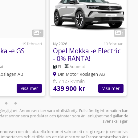
1
1
19 februari
Ny 2026
19 februari
N
ka -e GS
Opel Mokka -e Electric
- 0% RÄNTA!
H
EASING
at
El
Automat
Roslagen AB
Din Motor Roslagen AB
fr. 7 127 kr/mån
f
439 900 kr
3
Visa mer
Visa mer
llgänglighet. Annonsen kan vara ofullständig. Fullständig information kan
 endast annonsera produkter och tjänster som är i enlighet med gällande
svenska lagar.
i annonsen om det aktuella fordonet saknar ett riktigt reg.nr (exempelvis
r importerats och ej tilldelats ett riktigt reg.nr av Transportstyrelsen än).