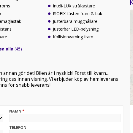
K
broms
Inteli-LUX strålkastare
p
ISOFIX-fästen fram & bak
ramaglastak
Justerbara mugghållare
sistans
Justerbar LED-belysning
pare
Kollisionvarning fram
sa alla
(45)
annan gör det! Bilen är i nyskick! Först till kvarn...
 ring oss innan visning. Vi erbjuder köp av hemleverans
inns för snabb leverans!
NAMN
*
TELEFON