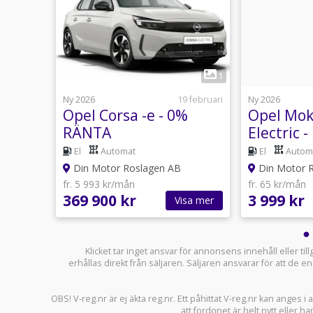
10
1
8 februari
Ny 2026
19 februari
Ny 2026
Opel Corsa -e - 0%
Opel Mok
 - 0%
RÄNTA
Electric -
PRIVATL
mat
El
Automat
El
Autom
Din Motor Roslagen AB
Din Motor 
fr. 5 993 kr/mån
fr. 65 kr/mån
369 900 kr
3 999 kr
sa mer
Visa mer
Klicket tar inget ansvar för annonsens innehåll eller ti
erhållas direkt från säljaren. Säljaren ansvarar för att de
OBS! V-reg.nr är ej äkta reg.nr. Ett påhittat V-reg.nr kan anges 
att fordonet är helt nytt eller ha