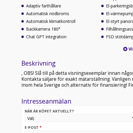
Adaptiv farthållare
El-parkerings
Automatisk nödbroms
El-värmepum
Automatisk klimatkontroll
El-styrt pano
Backkamera 180°
Filhållningsas
Chat GPT integration
FSD stötdäm
Vi
Beskrivning
, OBS! Slå till på detta visningsexemplar innan någon 
Kontakta säljare för exakt mätarställning. Vänligen
inom hela Sverige och alternativ för finansiering! F
Intresseanmälan
NÄR ÄR KÖPET AKTUELLT?
E-POST
*