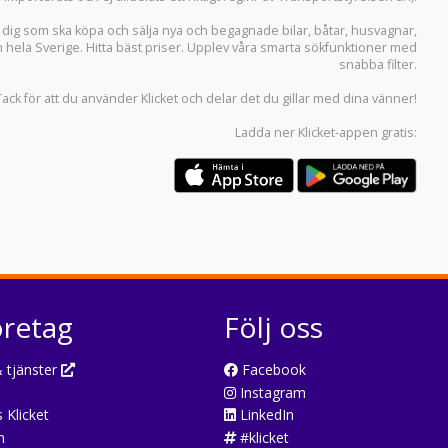
r dig som ska köpa och sälja
nya och begagnade bilar
,
båtar
,
husvagnar
,
n hela Sverige. Hitta bäst priser. Upplev våra smarta sökfunktioner med
snabba filter.
Tack för att du använder
Klicket
och delar det du gillar med dina vänner!
Ladda ner
Klicket-appen
gratis:
öretag
Följ oss
 tjänster
Facebook
Instagram
 Klicket
LinkedIn
n
#klicket