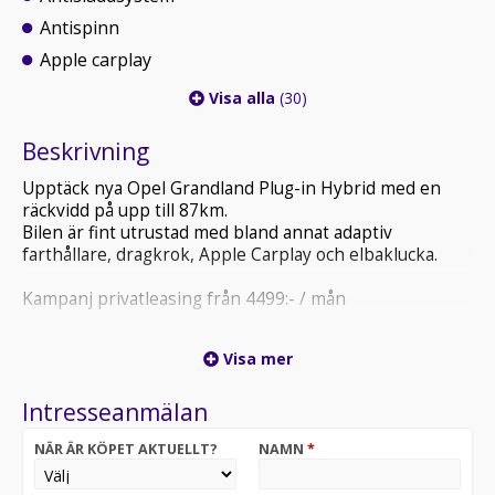
Antispinn
Apple carplay
Visa alla
(30)
Beskrivning
Upptäck nya Opel Grandland Plug-in Hybrid med en
räckvidd på upp till 87km.
Bilen är fint utrustad med bland annat adaptiv
farthållare, dragkrok, Apple Carplay och elbaklucka.
Kampanj privatleasing från 4499:- / mån
Vid intresse kontakta ansvarig säljare Robin Olsson på
Visa mer
tel.nr 035 10 40 58 eller maila till
robin.olsson@bendtbil.se
Intresseanmälan
NÄR ÄR KÖPET AKTUELLT?
NAMN
*