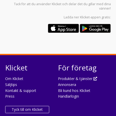
Tack för att du använder
Klicket
och delar det du gillar med dina
vänner!
Ladda ner
Klicket-appen
gratis:
Klicket
För företag
Om Klicket
Produkter & tjänster
Säljtips
Annonsera
Kontakt & support
Bli kund hos Klicket
Press
Handlarlogin
Tyck till om Klicket