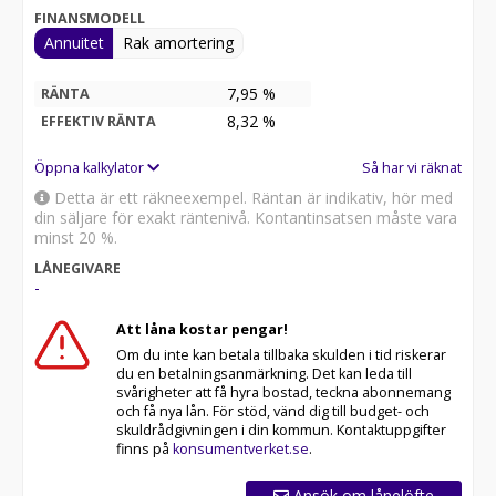
FINANSMODELL
Annuitet
Rak amortering
7,95 %
RÄNTA
8,32
%
EFFEKTIV RÄNTA
Öppna kalkylator
Så har vi räknat
Detta är ett räkneexempel. Räntan är indikativ, hör med
din säljare för exakt räntenivå. Kontantinsatsen måste vara
minst 20 %.
LÅNEGIVARE
-
Att låna kostar pengar!
Om du inte kan betala tillbaka skulden i tid riskerar
du en betalningsanmärkning. Det kan leda till
svårigheter att få hyra bostad, teckna abonnemang
och få nya lån. För stöd, vänd dig till budget- och
skuldrådgivningen i din kommun. Kontaktuppgifter
finns på
konsumentverket.se
.
Ansök om lånelöfte