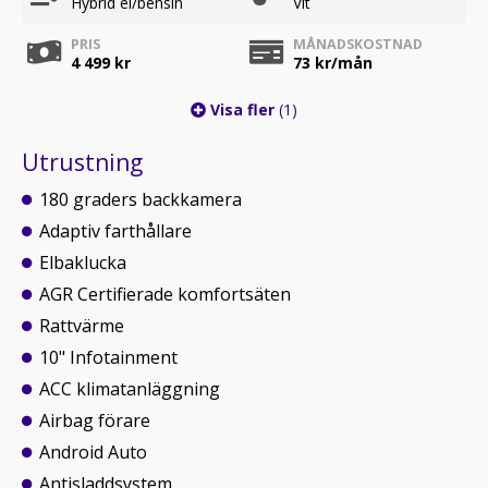
Hybrid el/bensin
Vit
PRIS
MÅNADSKOSTNAD
4 499 kr
73
kr/mån
Visa fler
(1)
Utrustning
180 graders backkamera
Adaptiv farthållare
Elbaklucka
AGR Certifierade komfortsäten
Rattvärme
10" Infotainment
ACC klimatanläggning
Airbag förare
Android Auto
Antisladdsystem