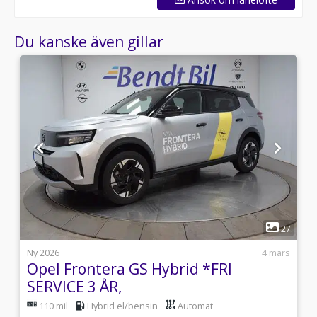
Du kanske även gillar
1
6
27
s
Ny 2026
4 mars
Opel Frontera GS Hybrid *FRI
SERVICE 3 ÅR,
110 mil
Hybrid el/bensin
Automat