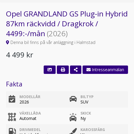
Opel GRANDLAND GS Plug-in Hybrid
87km räckvidd / Dragkrok /
4499:-/mån
(2026)
Denna bil finns på vår anläggning i Halmstad
4 499 kr
Intresseanmälan
Fakta
MODELLÅR
BILTYP
2026
SUV
VÄXELLÅDA
SKICK
Automat
Ny
DRIVMEDEL
KAROSSFÄRG