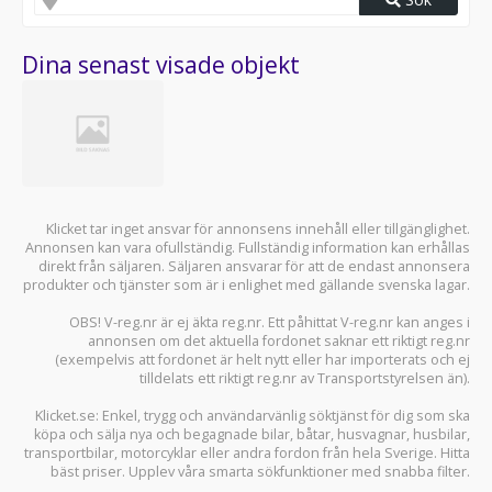
Dina senast visade objekt
Klicket tar inget ansvar för annonsens innehåll eller tillgänglighet.
Annonsen kan vara ofullständig. Fullständig information kan erhållas
direkt från säljaren. Säljaren ansvarar för att de endast annonsera
produkter och tjänster som är i enlighet med gällande svenska lagar.
OBS! V-reg.nr är ej äkta reg.nr. Ett påhittat V-reg.nr kan anges i
annonsen om det aktuella fordonet saknar ett riktigt reg.nr
(exempelvis att fordonet är helt nytt eller har importerats och ej
tilldelats ett riktigt reg.nr av Transportstyrelsen än).
Klicket.se
: Enkel, trygg och användarvänlig söktjänst för dig som ska
köpa och sälja
nya och begagnade bilar
,
båtar
,
husvagnar
,
husbilar
,
transportbilar
,
motorcyklar
eller andra fordon från hela Sverige. Hitta
bäst priser. Upplev våra smarta sökfunktioner med snabba filter.