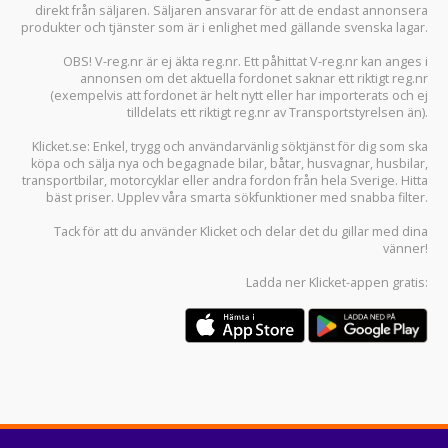
direkt från säljaren. Säljaren ansvarar för att de endast annonsera
produkter och tjänster som är i enlighet med gällande svenska lagar.
OBS! V-reg.nr är ej äkta reg.nr. Ett påhittat V-reg.nr kan anges i
annonsen om det aktuella fordonet saknar ett riktigt reg.nr
(exempelvis att fordonet är helt nytt eller har importerats och ej
tilldelats ett riktigt reg.nr av Transportstyrelsen än).
Klicket.se
: Enkel, trygg och användarvänlig söktjänst för dig som ska
köpa och sälja
nya och begagnade bilar
,
båtar
,
husvagnar
,
husbilar
,
transportbilar
,
motorcyklar
eller andra fordon från hela Sverige. Hitta
bäst priser. Upplev våra smarta sökfunktioner med snabba filter.
Tack för att du använder
Klicket
och delar det du gillar med dina
vänner!
Ladda ner
Klicket-appen
gratis: