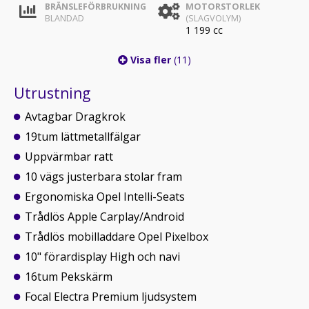
BRÄNSLEFÖRBRUKNING
MOTORSTORLEK
BLANDAD
(SLAGVOLYM)
1 199 cc
Visa fler
(11)
Utrustning
Avtagbar Dragkrok
19tum lättmetallfälgar
Uppvärmbar ratt
10 vägs justerbara stolar fram
Ergonomiska Opel Intelli-Seats
Trådlös Apple Carplay/Android
Trådlös mobilladdare Opel Pixelbox
10" förardisplay High och navi
16tum Pekskärm
Focal Electra Premium ljudsystem