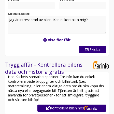
Med avancerad teknik som adaptiv farthållare,
filhållningsassistans, trådlös Apple CarPlay/Android
MEDDELANDE
Auto och ett modernt infotainmentsystem, har du alltid
både säkerhet och underhållning inom räckhåll.
Opel Grandland GS Hybrid är inte bara en bil – den är
en upplevelse. För dig som vill kombinera lyx, smart
Visa fler fält
teknik och effektiv körning – varje dag.
Passa på att fynda en fantastiskt fin Grandland som är
Skicka
fullsmockad med utrustning , till ett kraftigt rabatterat
demobilspris.
Trygg affär - Kontrollera bilens
Vid intresse kontakta ansvarig säljare Robin Olsson på
data och historia gratis
tel.nr 035 10 40 58 eller maila till
Hos Klickets samarbetspartner Car.info kan du enkelt
robin.olsson@bendtbil.se
kontrollera både biluppgifter och bilhistorik (t.ex.
mätarställning) eller andra viktiga data när du ska köpa din
nästa nya eller begagnade bil. Tjänsten är helt gratis att
använda för privatpersoner - för ett smidigare, tryggare
och säkrare bilköp!
Kontrollera bilen hos