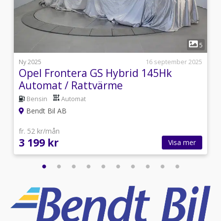
1
1
5
s
Ny 2025
16 september 2025
Opel Frontera GS Hybrid 145Hk
Automat / Rattvärme
Bensin
Automat
Bendt Bil AB
fr. 52 kr/mån
3 199 kr
Visa mer