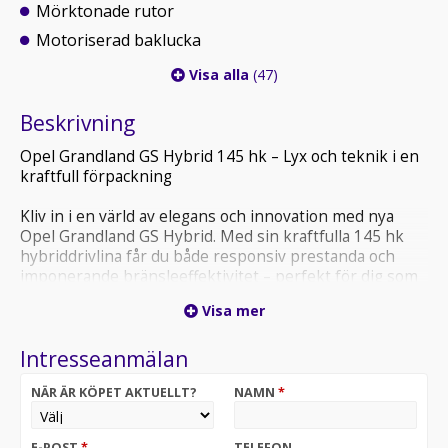
Mörktonade rutor
Motoriserad baklucka
Visa alla
(47)
Beskrivning
Opel Grandland GS Hybrid 145 hk – Lyx och teknik i en
kraftfull förpackning
Kliv in i en värld av elegans och innovation med nya
Opel Grandland GS Hybrid. Med sin kraftfulla 145 hk
hybriddrivlina får du både responsiv prestanda och
imponerande bränsleeffektivitet – perfekt för dig som
vill njuta av körningen utan att tumma på ekonomin.
Visa mer
Panoramaglastaket öppnar upp kupén och släpper in
Intresseanmälan
ett fantastiskt ljus, medan de exklusiva
nappaläderklädda sätena ger en förstklassig känsla och
NÄR ÄR KÖPET AKTUELLT?
NAMN
*
komfort på varje resa. Här möts tysk precision med
sofistikerad design – från det sportiga GS-utseendet till
den välgenomtänkta interiören.
E-POST
*
TELEFON