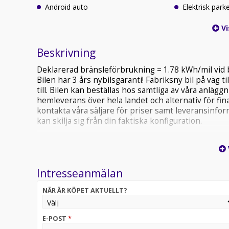
Android auto
Elektrisk par
Vi
Beskrivning
Deklarerad bränsleförbrukning = 1.78 kWh/mil vid
Bilen har 3 års nybilsgaranti! Fabriksny bil på väg t
till. Bilen kan beställas hos samtliga av våra anläggn
hemleverans över hela landet och alternativ för fin
kontakta våra säljare för priser samt leveransinfor
kan skilja sig från din faktiska konfiguration.
Intresseanmälan
NÄR ÄR KÖPET AKTUELLT?
E-POST
*