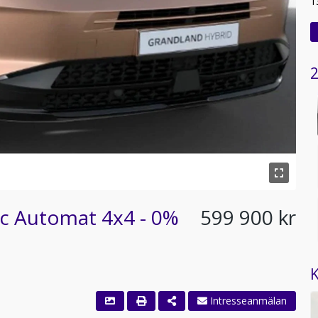
1
2
c Automat 4x4 - 0%
599 900 kr
K
Intresseanmälan