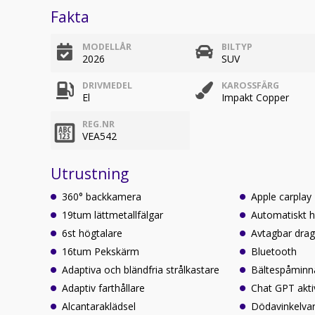
Fakta
MODELLÅR
BILTYP
2026
SUV
DRIVMEDEL
KAROSSFÄRG
El
Impakt Copper
REG.NR
VEA542
Utrustning
360° backkamera
Apple carplay
19tum lättmetallfälgar
Automatiskt h
6st högtalare
Avtagbar dra
16tum Pekskärm
Bluetooth
Adaptiva och bländfria strålkastare
Bältespåminn
Adaptiv farthållare
Chat GPT akti
Alcantaraklädsel
Dödavinkelva