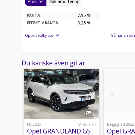
Annuitet
Rak amortering
7,95 %
RÄNTA
8,25
%
EFFEKTIV RÄNTA
Öppna kalkylator
Så har vi räkn
Du kanske även gillar
1
14
30
 juli 06:25
Ny 2025
19 februari
Begagnad 2022
 GS
Opel GRANDLAND GS
Opel GR