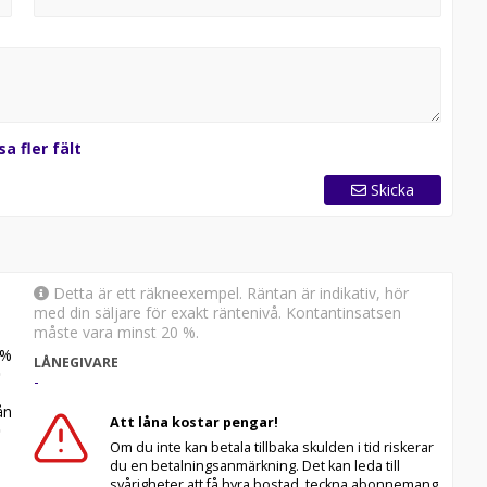
sa fler fält
Skicka
Detta är ett räkneexempel. Räntan är indikativ, hör
med din säljare för exakt räntenivå. Kontantinsatsen
måste vara minst 20 %.
%
LÅNEGIVARE
-
n
Att låna kostar pengar!
Om du inte kan betala tillbaka skulden i tid riskerar
du en betalningsanmärkning. Det kan leda till
svårigheter att få hyra bostad, teckna abonnemang