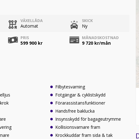
VÄXELLÅDA
SKICK
Automat
Ny
PRIS
MÅNADSKOSTNAD
599 900 kr
9 720
kr/mån
Filbytesvarning
elljus
Fotgängar & cyklistskydd
gkrok
Förarassistansfunktioner
Handsfree baklucka
are
Insynsskydd för bagageutrymme
vering
Kollisionsvarnare fram
D
rnare
Krockkuddar fram sida & tak