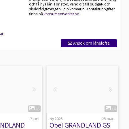
och få nya lån. För stöd, vänd dig till budget- och
skuldrådgivningen i din kommun. Kontaktuppgifter
finns på
konsumentverket.se
.
at
Ansök om lånelöfte
1
1
28
16
17 juni
Ny 2025
25 mars
N
ANDLAND
Opel GRANDLAND GS