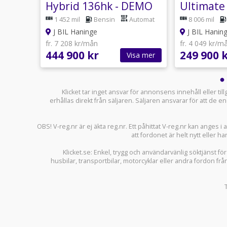
DE
Hybrid 136hk - DEMO
Ultimate
AUt AWD
1 452 mil
Bensin
Automat
8 006 mil
KLIPP!
J BIL Haninge
J BIL Hanin
fr. 7 208 kr/mån
fr. 4 049 kr/m
444 900 kr
249 900 
sa mer
Visa mer
Klicket tar inget ansvar för annonsens innehåll eller ti
erhållas direkt från säljaren. Säljaren ansvarar för att de
OBS! V-reg.nr är ej äkta reg.nr. Ett påhittat V-reg.nr kan anges 
att fordonet är helt nytt eller ha
Klicket.se
: Enkel, trygg och användarvänlig söktjänst fö
husbilar
,
transportbilar
,
motorcyklar
eller andra fordon frå