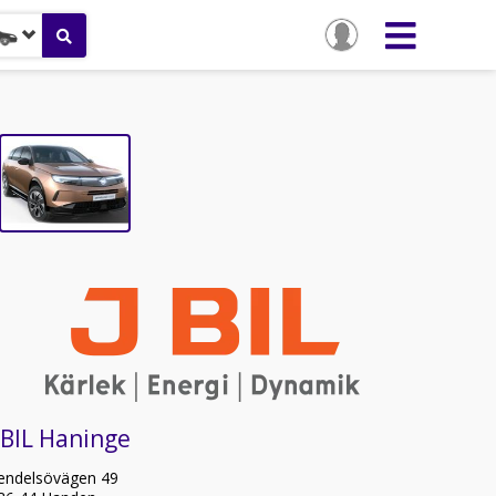
 BIL Haninge
endelsövägen 49