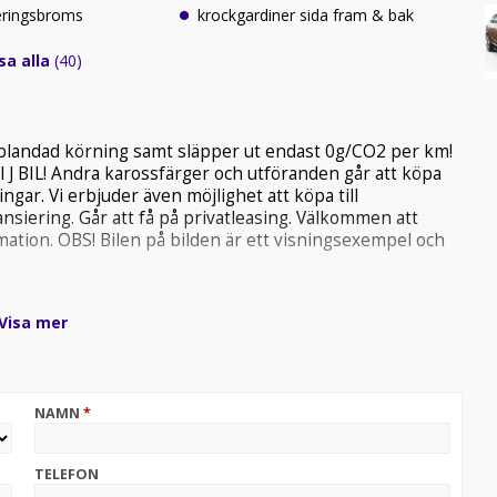
keringsbroms
krockgardiner sida fram & bak
sa alla
(40)
 blandad körning samt släpper ut endast 0g/CO2 per km!
ill J BIL! Andra karossfärger och utföranden går att köpa
ingar. Vi erbjuder även möjlighet att köpa till
ansiering. Går att få på privatleasing. Välkommen att
mation. OBS! Bilen på bilden är ett visningsexempel och
Visa mer
NAMN
*
TELEFON