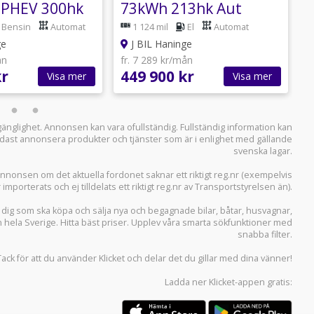
 PHEV 300hk
73kWh 213hk Aut
 - VECKANS
EXTENDED RANGE
Bensin
Automat
1 124 mil
El
Automat
PANO
ge
J BIL Haninge
ån
fr. 7 289 kr/mån
f
kr
449 900 kr
5
Visa mer
Visa mer
llgänglighet. Annonsen kan vara ofullständig. Fullständig information kan
 endast annonsera produkter och tjänster som är i enlighet med gällande
svenska lagar.
i annonsen om det aktuella fordonet saknar ett riktigt reg.nr (exempelvis
r importerats och ej tilldelats ett riktigt reg.nr av Transportstyrelsen än).
r dig som ska köpa och sälja
nya och begagnade bilar
,
båtar
,
husvagnar
,
n hela Sverige. Hitta bäst priser. Upplev våra smarta sökfunktioner med
snabba filter.
Tack för att du använder
Klicket
och delar det du gillar med dina vänner!
Ladda ner
Klicket-appen
gratis: