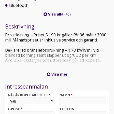
Bluetooth
Visa alla
(40)
Beskrivning
Privatleasing – Priset 5 199 kr gäller för 36 mån / 3000
mil. Månadspriset är inklusive service och garanti.
Deklarerad bränsleförbrukning = 1.78 kWh/mil vid
blandad körning samt släpper ut 0g/CO2 per km!
Andra karossfärger och utföranden går att köpa till.
Vi erbjuder även möjlighet att köpa till hemleverans
Visa mer
över hela landet och alternativ för finansiering!
Välkommen att kontakta våra säljare för priser samt
Intresseanmälan
närmare leveransinformation. Varmt välkommen in på
besök till en av våra anläggningar i Stockholm,
NÄR ÄR KÖPET AKTUELLT?
NAMN
*
Göteborg, Norrtälje eller Lund!
OBS! Bilen på bilden är ett visningsexempel och kan
E-POST
*
TELEFON
skilja sig från din faktiska konfiguration.