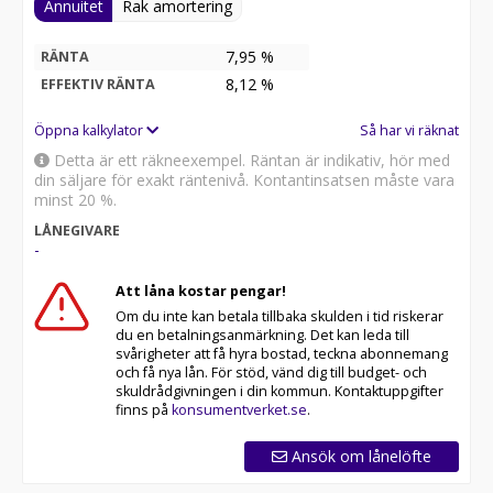
Annuitet
Rak amortering
7,95 %
RÄNTA
8,12
%
EFFEKTIV RÄNTA
Öppna kalkylator
Så har vi räknat
Detta är ett räkneexempel. Räntan är indikativ, hör med
din säljare för exakt räntenivå. Kontantinsatsen måste vara
minst 20 %.
LÅNEGIVARE
-
Att låna kostar pengar!
Om du inte kan betala tillbaka skulden i tid riskerar
du en betalningsanmärkning. Det kan leda till
svårigheter att få hyra bostad, teckna abonnemang
och få nya lån. För stöd, vänd dig till budget- och
skuldrådgivningen i din kommun. Kontaktuppgifter
finns på
konsumentverket.se
.
Ansök om lånelöfte