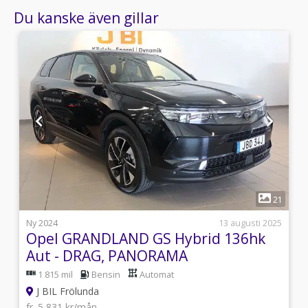
Du kanske även gillar
1
5
21
l
Ny 2024
13 augusti 2025
Opel GRANDLAND GS Hybrid 136hk
Aut - DRAG, PANORAMA
1 815 mil
Bensin
Automat
J BIL Frölunda
fr. 5 831 kr/mån