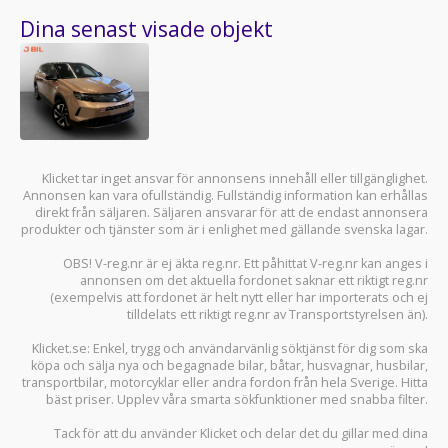
Dina senast visade objekt
Klicket tar inget ansvar för annonsens innehåll eller tillgänglighet.
Annonsen kan vara ofullständig. Fullständig information kan erhållas
direkt från säljaren. Säljaren ansvarar för att de endast annonsera
produkter och tjänster som är i enlighet med gällande svenska lagar.
OBS! V-reg.nr är ej äkta reg.nr. Ett påhittat V-reg.nr kan anges i
annonsen om det aktuella fordonet saknar ett riktigt reg.nr
(exempelvis att fordonet är helt nytt eller har importerats och ej
tilldelats ett riktigt reg.nr av Transportstyrelsen än).
Klicket.se
: Enkel, trygg och användarvänlig söktjänst för dig som ska
köpa och sälja
nya och begagnade bilar
,
båtar
,
husvagnar
,
husbilar
,
transportbilar
,
motorcyklar
eller andra fordon från hela Sverige. Hitta
bäst priser. Upplev våra smarta sökfunktioner med snabba filter.
Tack för att du använder
Klicket
och delar det du gillar med dina