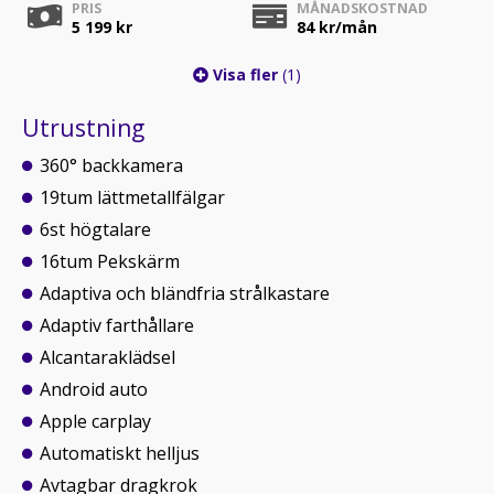
PRIS
MÅNADSKOSTNAD
5 199 kr
84
kr/mån
Visa fler
(1)
Utrustning
360° backkamera
19tum lättmetallfälgar
6st högtalare
16tum Pekskärm
Adaptiva och bländfria strålkastare
Adaptiv farthållare
Alcantaraklädsel
Android auto
Apple carplay
Automatiskt helljus
Avtagbar dragkrok