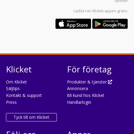
vänner!
Ladda ner
Klicket-appen
gratis:
Klicket
För företag
Om Klicket
Produkter & tjänster
Säljtips
Annonsera
Kontakt & support
Bli kund hos Klicket
Press
Handlarlogin
Tyck till om Klicket