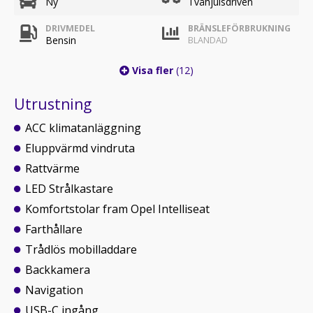
Ny
Tvåhjulsdriven
DRIVMEDEL
BRÄNSLEFÖRBRUKNING
Bensin
BLANDAD
Visa fler
(12)
Utrustning
ACC klimatanläggning
Eluppvärmd vindruta
Rattvärme
LED Strålkastare
Komfortstolar fram Opel Intelliseat
Farthållare
Trådlös mobilladdare
Backkamera
Navigation
USB-C ingång