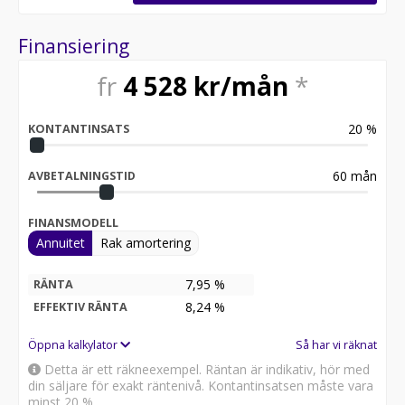
Finansiering
fr
4 528
kr/mån
*
20
%
KONTANTINSATS
60
mån
AVBETALNINGSTID
FINANSMODELL
Annuitet
Rak amortering
7,95 %
RÄNTA
8,24
%
EFFEKTIV RÄNTA
Öppna kalkylator
Så har vi räknat
Detta är ett räkneexempel. Räntan är indikativ, hör med
din säljare för exakt räntenivå. Kontantinsatsen måste vara
minst 20 %.