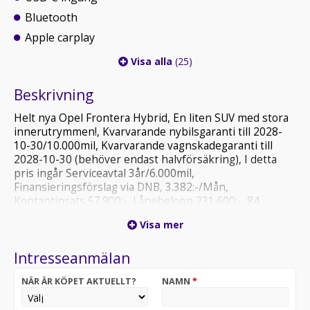
Bluetooth
Apple carplay
Visa alla
(25)
Beskrivning
Helt nya Opel Frontera Hybrid, En liten SUV med stora
innerutrymmen!, Kvarvarande nybilsgaranti till 2028-
10-30/10.000mil, Kvarvarande vagnskadegaranti till
2028-10-30 (behöver endast halvförsäkring), I detta
pris ingår Serviceavtal 3år/6.000mil,
Finansieringsförslag via DNB, 3.382:-/Mån,
Kontantinsats 57.900:-, Lånebelopp 231.600:-, 84
Månader, Rörlig ränta 5.99%, Uppläggningsavgift 588:-,
Visa mer
Aviseringsavgift 60:-, (Effektiv ränta 6.81%) Varmt
välkomna in för en provkörning hos oss på Motor
Intresseanmälan
Nilsson eller slå en signal på 0221-276 40
NÄR ÄR KÖPET AKTUELLT?
NAMN
*