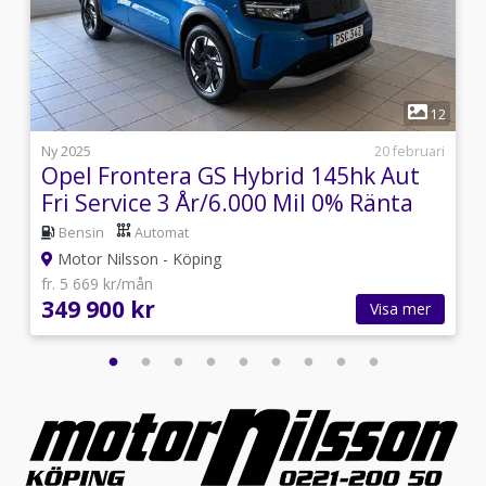
1
5
12
i
Ny 2025
20 februari
Opel Frontera GS Hybrid 145hk Aut
Fri Service 3 År/6.000 Mil 0% Ränta
Bensin
Automat
Motor Nilsson - Köping
fr. 5 669 kr/mån
349 900 kr
Visa mer