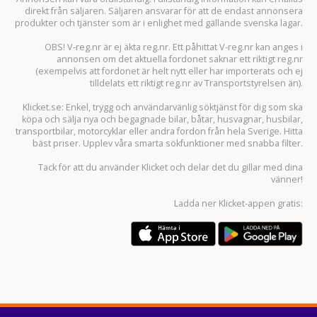
direkt från säljaren. Säljaren ansvarar för att de endast annonsera
produkter och tjänster som är i enlighet med gällande svenska lagar.
OBS! V-reg.nr är ej äkta reg.nr. Ett påhittat V-reg.nr kan anges i
annonsen om det aktuella fordonet saknar ett riktigt reg.nr
(exempelvis att fordonet är helt nytt eller har importerats och ej
tilldelats ett riktigt reg.nr av Transportstyrelsen än).
Klicket.se
: Enkel, trygg och användarvänlig söktjänst för dig som ska
köpa och sälja
nya och begagnade bilar
,
båtar
,
husvagnar
,
husbilar
,
transportbilar
,
motorcyklar
eller andra fordon från hela Sverige. Hitta
bäst priser. Upplev våra smarta sökfunktioner med snabba filter.
Tack för att du använder
Klicket
och delar det du gillar med dina
vänner!
Ladda ner
Klicket-appen
gratis: