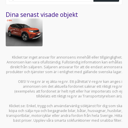
Dina senast visade objekt
Klicket tar inget ansvar för annonsens innehåll eller tillgänglighet.
Annonsen kan vara ofullständig. Fullständig information kan erhållas
direkt från säljaren. Säljaren ansvarar för att de endast annonsera
produkter och tjänster som är i enlighet med gällande svenska lagar.
OBS! V-reg.nr är ej äkta reg.nr. Ett påhittat V-reg.nr kan anges i
annonsen om det aktuella fordonet saknar ett riktigt reg.nr
(exempelvis att fordonet är helt nytt eller har importerats och ej
tilldelats ett riktigt reg.nr av Transportstyrelsen än).
Klicket.se
: Enkel, trygg och användarvänlig söktjänst för dig som ska
köpa och sälja
nya och begagnade bilar
,
båtar
,
husvagnar
,
husbilar
,
transportbilar
,
motorcyklar
eller andra fordon från hela Sverige. Hitta
bäst priser. Upplev våra smarta sökfunktioner med snabba filter.