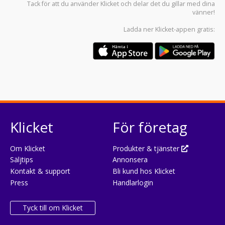
Tack för att du använder
Klicket
och delar det du gillar med dina
vänner!
Ladda ner
Klicket-appen
gratis:
Klicket
För företag
Om Klicket
Produkter & tjänster
Säljtips
Annonsera
Kontakt & support
Bli kund hos Klicket
Press
Handlarlogin
Tyck till om Klicket