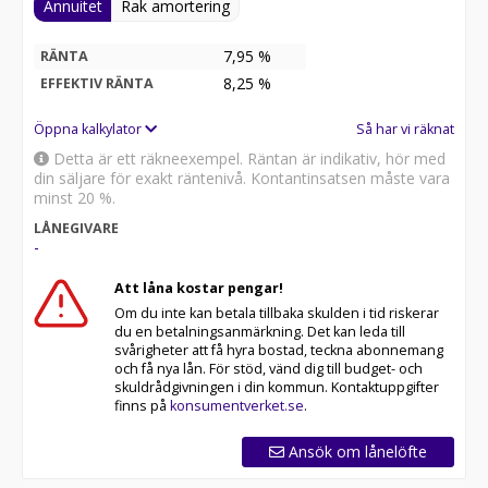
Annuitet
Rak amortering
7,95 %
RÄNTA
8,25
%
EFFEKTIV RÄNTA
Öppna kalkylator
Så har vi räknat
Detta är ett räkneexempel. Räntan är indikativ, hör med
din säljare för exakt räntenivå. Kontantinsatsen måste vara
minst 20 %.
LÅNEGIVARE
-
Att låna kostar pengar!
Om du inte kan betala tillbaka skulden i tid riskerar
du en betalningsanmärkning. Det kan leda till
svårigheter att få hyra bostad, teckna abonnemang
och få nya lån. För stöd, vänd dig till budget- och
skuldrådgivningen i din kommun. Kontaktuppgifter
finns på
konsumentverket.se
.
Ansök om lånelöfte