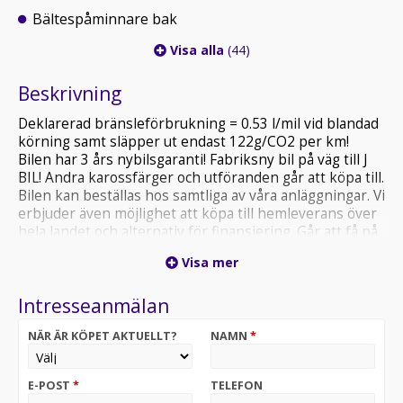
Bältespåminnare bak
Visa alla
(44)
Beskrivning
Deklarerad bränsleförbrukning = 0.53 l/mil vid blandad
körning samt släpper ut endast 122g/CO2 per km!
Bilen har 3 års nybilsgaranti! Fabriksny bil på väg till J
BIL! Andra karossfärger och utföranden går att köpa till.
Bilen kan beställas hos samtliga av våra anläggningar. Vi
erbjuder även möjlighet att köpa till hemleverans över
hela landet och alternativ för finansiering. Går att få på
privatleasing. Välkommen att kontakta våra säljare för
Visa mer
priser samt leveransinformation. OBS! Bilen på bilden
är ett visningsexempel och kan skilja sig från din
Intresseanmälan
faktiska konfiguration.
NÄR ÄR KÖPET AKTUELLT?
NAMN
*
E-POST
*
TELEFON