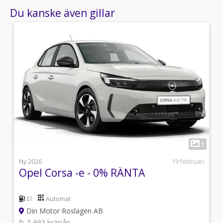
Du kanske även gillar
0
1
i
Ny 2026
19 februari
Opel Corsa -e - 0% RÄNTA
El
Automat
Din Motor Roslagen AB
fr. 5 993 kr/mån