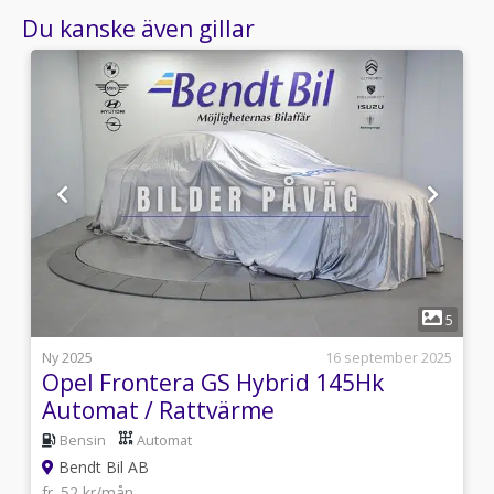
Du kanske även gillar
1
5
5
i
Ny 2025
16 september 2025
Opel Frontera GS Hybrid 145Hk
Automat / Rattvärme
Bensin
Automat
Bendt Bil AB
fr. 52 kr/mån