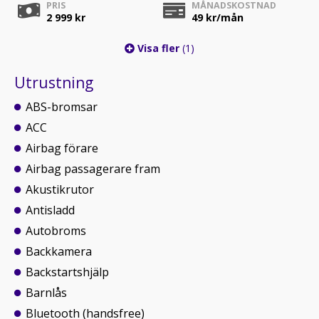
PRIS
MÅNADSKOSTNAD
2 999 kr
49
kr/mån
Visa fler
(1)
Utrustning
ABS-bromsar
ACC
Airbag förare
Airbag passagerare fram
Akustikrutor
Antisladd
Autobroms
Backkamera
Backstartshjälp
Barnlås
Bluetooth (handsfree)