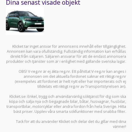
Dina senast visade objekt
Klicket tar inget ansvar för annonsens innehåll eller tillgänglighet.
Annonsen kan vara ofullständig. Fullständig information kan erhållas
direkt från säljaren. Säljaren ansvarar för att de endast annonsera
produkter och tjänster som är i enlighet med gällande svenska lagar.
OBS! V-reg.nr är ej äkta reg.nr. Ett påhittat V-reg.nr kan anges i
annonsen om det aktuella fordonet saknar ett riktigt reg.nr
(exempelvis att fordonet är helt nytt eller har importerats och ej
tilldelats ett riktigt reg.nr av Transportstyrelsen än).
Klicket.se
: Enkel, trygg och användarvänlig söktjänst för dig som ska
köpa och sälja
nya och begagnade bilar
,
båtar
,
husvagnar
,
husbilar
,
transportbilar
,
motorcyklar
eller andra fordon från hela Sverige. Hitta
bäst priser. Upplev våra smarta sökfunktioner med snabba filter.
Tack för att du använder
Klicket
och delar det du gillar med dina
vänner!