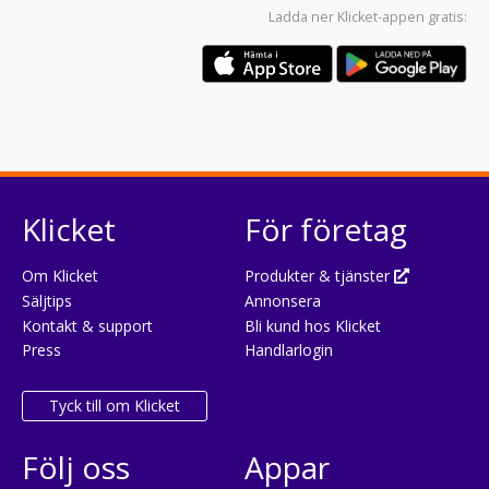
Ladda ner
Klicket-appen
gratis:
Klicket
För företag
Om Klicket
Produkter & tjänster
Säljtips
Annonsera
Kontakt & support
Bli kund hos Klicket
Press
Handlarlogin
Tyck till om Klicket
Följ oss
Appar