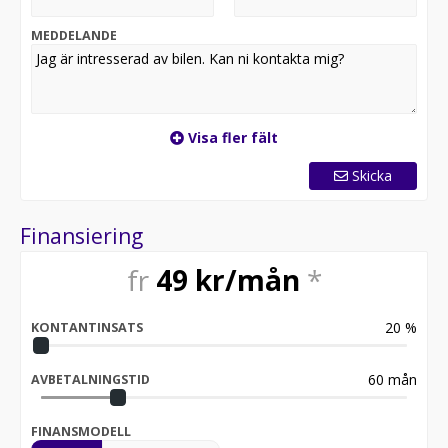
säkerställa att bilen finns kvar.
MEDDELANDE
Välkommen till Bendt Bil i Halmstad. Vi byter gärna in
din nuvarande bil.
Visa fler fält
Skicka
Finansiering
fr
49
kr/mån
*
20
%
KONTANTINSATS
60
mån
AVBETALNINGSTID
FINANSMODELL