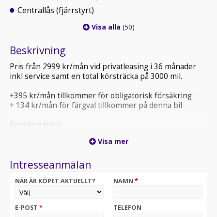
Centrallås (fjärrstyrt)
Visa alla
(50)
Beskrivning
Pris från 2999 kr/mån vid privatleasing i 36 månader
inkl service samt en total körsträcka på 3000 mil.
+395 kr/mån tillkommer för obligatorisk försäkring
+ 134 kr/mån för färgval tillkommer på denna bil
Populära tillval:
Total körsträcka på 4500 mil = +350 kr/mån
Visa mer
Total körsträcka på 6000 mil = +700 kr/mån
Vinterhjul friktion +316 kr/mån
Intresseanmälan
Vinterhjul dubb +333 kr/mån
Gummimattor +31 kr/mån
NÄR ÄR KÖPET AKTUELLT?
NAMN
*
Vid intresse kontakta ansvarig säljare Denny Söderqvist
direkt på 035-2950451 eller
E-POST
*
TELEFON
denny.soderqvist@bendtbil.se innan ert besök för att