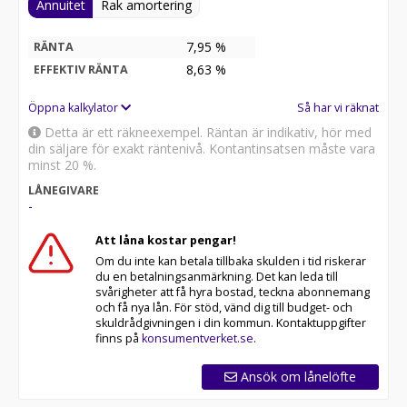
Annuitet
Rak amortering
7,95 %
RÄNTA
8,63
%
EFFEKTIV RÄNTA
Öppna kalkylator
Så har vi räknat
Detta är ett räkneexempel. Räntan är indikativ, hör med
din säljare för exakt räntenivå. Kontantinsatsen måste vara
minst 20 %.
LÅNEGIVARE
-
Att låna kostar pengar!
Om du inte kan betala tillbaka skulden i tid riskerar
du en betalningsanmärkning. Det kan leda till
svårigheter att få hyra bostad, teckna abonnemang
och få nya lån. För stöd, vänd dig till budget- och
skuldrådgivningen i din kommun. Kontaktuppgifter
finns på
konsumentverket.se
.
Ansök om lånelöfte