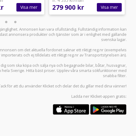
ån
fr. 4 535 kr/mån
f
kr
279 900 kr
2
Visa mer
Visa mer
llgänglighet. Annonsen kan vara ofullständig. Fullständig information kan
 endast annonsera produkter och tjänster som är i enlighet med gällande
svenska lagar.
i annonsen om det aktuella fordonet saknar ett riktigt reg.nr (exempelvis
r importerats och ej tilldelats ett riktigt reg.nr av Transportstyrelsen än).
r dig som ska köpa och sälja
nya och begagnade bilar
,
båtar
,
husvagnar
,
n hela Sverige. Hitta bäst priser. Upplev våra smarta sökfunktioner med
snabba filter.
Tack för att du använder
Klicket
och delar det du gillar med dina vänner!
Ladda ner
Klicket-appen
gratis: