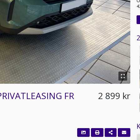
O
4
2
 PRIVATLEASING FR
2 899 kr
K