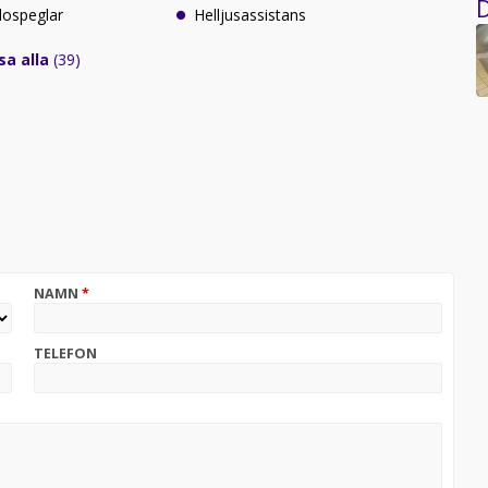
D
idospeglar
Helljusassistans
sa alla
(39)
NAMN
*
TELEFON