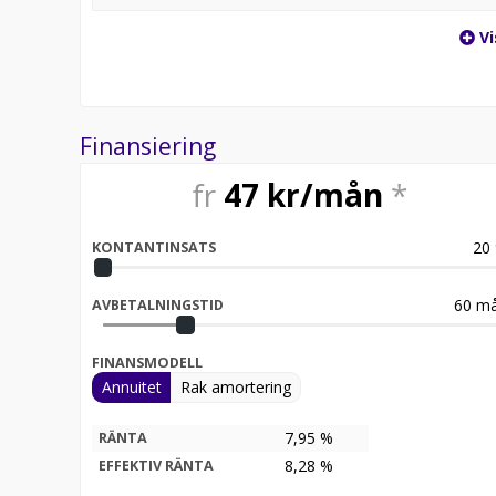
Vi
Finansiering
fr
47
kr/mån
*
20
KONTANTINSATS
60
må
AVBETALNINGSTID
FINANSMODELL
Annuitet
Rak amortering
7,95 %
RÄNTA
8,28
%
EFFEKTIV RÄNTA