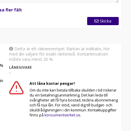
sa fler fält
Skicka
Detta är ett räkneexempel. Räntan är indikativ, hör
med din säljare för exakt räntenivå. Kontantinsatsen
måste vara minst 20 %.
%
LÅNEGIVARE
-
n
Att låna kostar pengar!
Om du inte kan betala tillbaka skulden i tid riskerar
du en betalningsanmärkning. Det kan leda till
svårigheter att få hyra bostad, teckna abonnemang
och få nya lån. För stöd, vänd dig till budget- och
skuldrådgivningen i din kommun. Kontaktuppgifter
finns på
konsumentverket.se
.