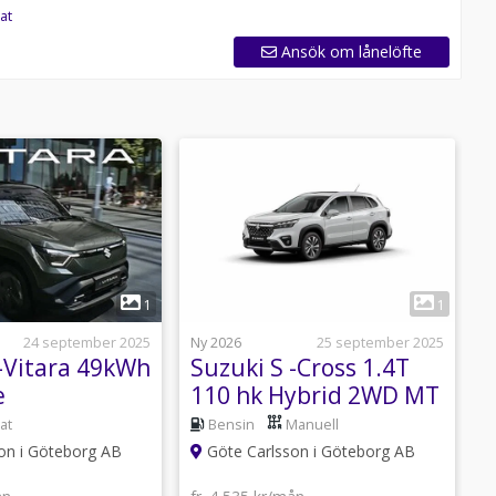
at
Ansök om lånelöfte
1
1
24 september 2025
Ny 2026
25 september 2025
N
 -Vitara 49kWh
Suzuki S -Cross 1.4T
S
e
110 hk Hybrid 2WD MT
Base
at
Bensin
Manuell
on i Göteborg AB
Göte Carlsson i Göteborg AB