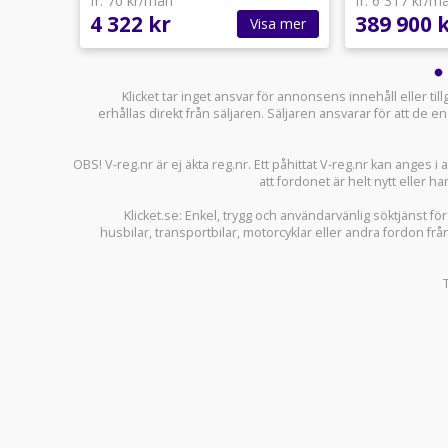
fr. 70 kr/mån
fr. 6 317 kr/m
4 322 kr
389 900 
sa mer
Visa mer
Klicket tar inget ansvar för annonsens innehåll eller ti
erhållas direkt från säljaren. Säljaren ansvarar för att de
OBS! V-reg.nr är ej äkta reg.nr. Ett påhittat V-reg.nr kan anges 
att fordonet är helt nytt eller ha
Klicket.se
: Enkel, trygg och användarvänlig söktjänst fö
husbilar
,
transportbilar
,
motorcyklar
eller andra fordon frå