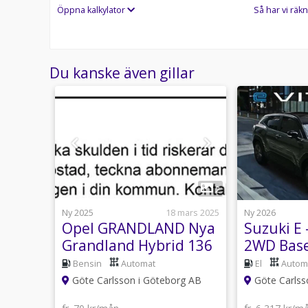
Öppna kalkylator
Så har vi räkn
Du kanske även gillar
1
1
2
4 juli
Ny 2025
18 mars 2025
Ny 2026
Opel GRANDLAND Nya
Suzuki E
c 73
Grandland Hybrid 136
2WD Bas
eDCT Euro 6
Bensin
Automat
El
Autom
g AB
Göte Carlsson i Göteborg AB
Göte Carlss