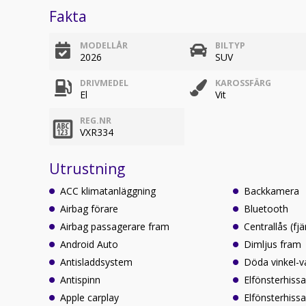
Fakta
MODELLÅR
BILTYP
2026
SUV
DRIVMEDEL
KAROSSFÄRG
El
Vit
REG.NR
VXR334
Utrustning
ACC klimatanläggning
Backkamera
Airbag förare
Bluetooth
Airbag passagerare fram
Centrallås (fjä
Android Auto
Dimljus fram
Antisladdsystem
Döda vinkel-v
Antispinn
Elfönsterhissa
Apple carplay
Elfönsterhissa