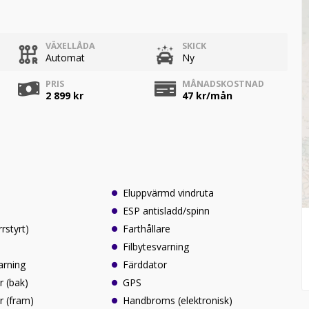
VÄXELLÅDA
SKICK
Automat
Ny
PRIS
MÅNADSKOSTNAD
2 899 kr
47
kr/mån
Eluppvärmd vindruta
ESP antisladd/spinn
rrstyrt)
Farthållare
Filbytesvarning
arning
Färddator
r (bak)
GPS
r (fram)
Handbroms (elektronisk)