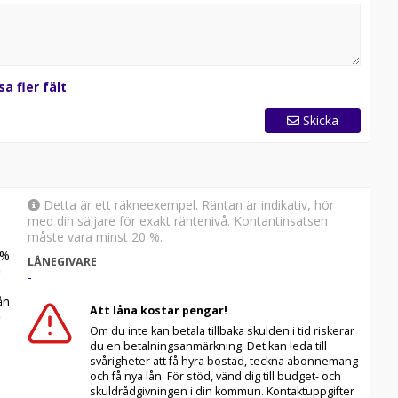
ror på tillgänglig effekt vid laddplatsen & vilken
drag på denna bil vid leasing
sa fler fält
Skicka
r information och boka en visning.
portbilar I
Detta är ett räkneexempel. Räntan är indikativ, hör
med din säljare för exakt räntenivå. Kontantinsatsen
måste vara minst 20 %.
skilja sig från din faktiska konfiguration.
%
LÅNEGIVARE
-
n
Att låna kostar pengar!
Om du inte kan betala tillbaka skulden i tid riskerar
du en betalningsanmärkning. Det kan leda till
svårigheter att få hyra bostad, teckna abonnemang
och få nya lån. För stöd, vänd dig till budget- och
skuldrådgivningen i din kommun. Kontaktuppgifter