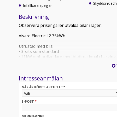
Skyddsinklädn
Infällbara speglar
Beskrivning
Observera priser gäller utvalda bilar i lager.
Vivaro Electric L2 75kWh
Utrustad med bl.a:
• 3-sits som standard
• 11kW ombordladdare med bi-directional charging
• Komfortmellanvägg med genomlastningslucka
• Parkeringssensorer bak
• Backkamera
Intresseanmälan
• 10” Digitalt förarkluster
• 10” Touchscreen, Apple Carplay
NÄR ÄR KÖPET AKTUELLT?
• Lane Assist
• Uppvärmd läderklädd multifunktionsratt
• Skyddsinklädnad väggar och golv
E-POST
*
Laddtid:
Laddbox (11kW/16A) laddning 0% - 100% ca 7h 30 
MEDDELANDE