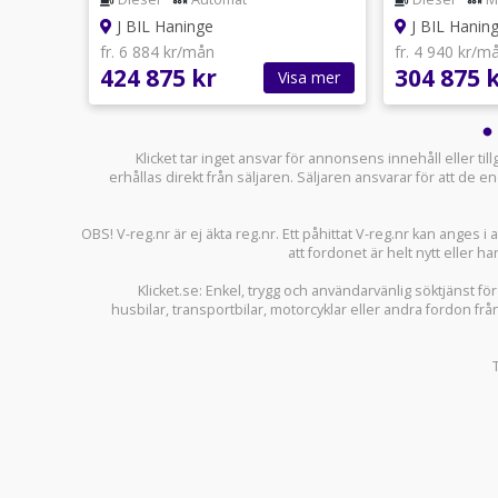
J BIL Haninge
J BIL Hanin
fr. 6 884 kr/mån
fr. 4 940 kr/m
424 875 kr
304 875 
sa mer
Visa mer
Klicket tar inget ansvar för annonsens innehåll eller ti
erhållas direkt från säljaren. Säljaren ansvarar för att de
OBS! V-reg.nr är ej äkta reg.nr. Ett påhittat V-reg.nr kan anges 
att fordonet är helt nytt eller ha
Klicket.se
: Enkel, trygg och användarvänlig söktjänst fö
husbilar
,
transportbilar
,
motorcyklar
eller andra fordon frå