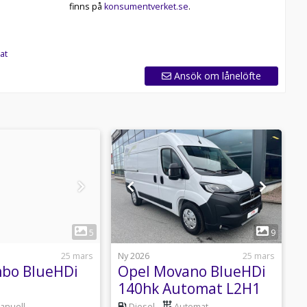
finns på
konsumentverket.se
.
at
Ansök om lånelöfte
1
1
5
9
25 mars
Ny 2026
25 mars
N
bo BlueHDi
Opel Movano BlueHDi
140hk Automat L2H1
anuell
Diesel
Automat