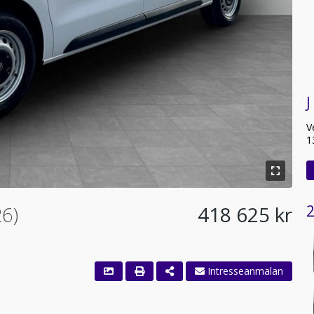
J
V
1
6)
418 625 kr
2