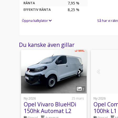
7,95 %
RÄNTA
8,25
%
EFFEKTIV RÄNTA
Öppna kalkylator
Så har vi räkn
Du kanske även gillar
1
15
7
29 april
Ny 2026
25 mars
Ny 2026
ness
Opel Vivaro BlueHDi
Opel Com
ut L2
150hk Automat L2
100hk L1
utomat
Diesel
Automat
Diesel
M