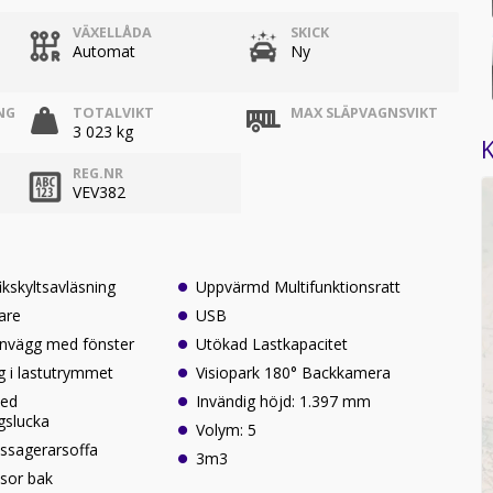
VÄXELLÅDA
SKICK
Automat
Ny
NG
TOTALVIKT
MAX SLÄPVAGNSVIKT
3 023 kg
K
REG.NR
VEV382
fikskyltsavläsning
Uppvärmd Multifunktionsratt
are
USB
nvägg med fönster
Utökad Lastkapacitet
g i lastutrymmet
Visiopark 180° Backkamera
med
Invändig höjd: 1.397 mm
gslucka
Volym: 5
sagerarsoffa
3m3
sor bak