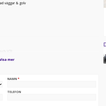
ad väggar & golv
D
 och V2L
Visa mer
NAMN
*
TELEFON
min