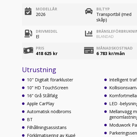
MODELLÅR
BILTYP
2026
Transportbil (med
skåp)
DRIVMEDEL
BRÄNSLEFÖRBRUKNI
El
BLANDAD
PRIS
MÅNADSKOSTNAD
418 625 kr
6 783
kr/mån
Utrustning
10" Digitalt förarkluster
Intelligent tra
10” HD TouchScreen
Kollisionsvarn
16” Grå Stålfälg
Komfortmella
Apple CarPlay
LED -belysnin
Automatisk nödbroms
Mellanvägg 
genomlastnin
BT
Moduwork Pas
Filhållningsassistans
Parkeringssen
Förklimatisering av Kupé