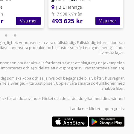
ge
J BIL Haninge
ån
fr. 7 998 kr/mån
f
kr
493 625 kr
3
Visa mer
Visa mer
llgänglighet. Annonsen kan vara ofullständig. Fullständig information kan
 endast annonsera produkter och tjänster som är i enlighet med gällande
svenska lagar.
i annonsen om det aktuella fordonet saknar ett riktigt reg.nr (exempelvis
r importerats och ej tilldelats ett riktigt reg.nr av Transportstyrelsen än).
r dig som ska köpa och sälja
nya och begagnade bilar
,
båtar
,
husvagnar
,
n hela Sverige. Hitta bäst priser. Upplev våra smarta sökfunktioner med
snabba filter.
Tack för att du använder
Klicket
och delar det du gillar med dina vänner!
Ladda ner
Klicket-appen
gratis: