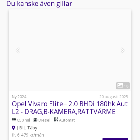
Du kanske även gillar
1
1
18
l
Ny 2024
20 augusti 2025
Opel Vivaro Elite+ 2.0 BHDi 180hk Aut
L2 - DRAG,B-KAMERA,RATTVÄRME
850 mil
Diesel
Automat
J BIL Täby
fr. 6 479 kr/mån