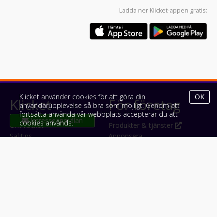
Ladda ner
Klicket-appen
gratis:
Klicket använder cookies för att göra din
OK
Klicket
För företag
användarupplevelse så bra som möjligt. Genom att
fortsätta använda vår webbplats accepterar du att
cookies används.
Om Klicket
Produkter & tjänster
Säljtips
Annonsera
Kontakt & support
Bli kund hos Klicket
Press
Handlarlogin
Tyck till om Klicket
Följ oss
Appar