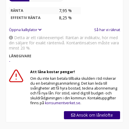
7,95 %
RÄNTA
8,25
%
EFFEKTIV RÄNTA
Öppna kalkylator
Så har vi räknat
Detta är ett räkneexempel. Räntan är indikativ, hör med
din säljare för exakt räntenivå. Kontantinsatsen måste vara
minst 20 %.
LÅNEGIVARE
-
Att låna kostar pengar!
Om du inte kan betala tillbaka skulden i tid riskerar
du en betalningsanmärkning. Det kan leda till
svårigheter att få hyra bostad, teckna abonnemang
och få nya lån. För stöd, vänd dig till budget- och
skuldrådgivningen i din kommun. Kontaktuppgifter
finns på
konsumentverket.se
.
Ansök om lånelöfte