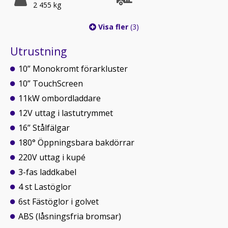
2 455 kg
Visa fler
(3)
Utrustning
10” Monokromt förarkluster
10” TouchScreen
11kW ombordladdare
12V uttag i lastutrymmet
16” Stålfälgar
180° Öppningsbara bakdörrar
220V uttag i kupé
3-fas laddkabel
4 st Lastöglor
6st Fästöglor i golvet
ABS (låsningsfria bromsar)