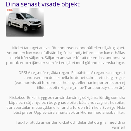
Dina senast visade objekt
Klicket tar inget ansvar för annonsens innehåll eller tillgänglighet.
Annonsen kan vara ofullständig. Fullständig information kan erhållas
direkt från säljaren. Säljaren ansvarar för att de endast annonsera
produkter och tjänster som är i enlighet med gällande svenska lagar.
OBS! V-reg.nr är ej äkta reg.nr. Ett påhittat V-reg.nr kan anges i
annonsen om det aktuella fordonet saknar ett riktigt reg.nr
(exempelvis att fordonet är helt nytt eller har importerats och ej
tilldelats ett riktigt reg.nr av Transportstyrelsen än).
Klicket.se
: Enkel, trygg och användarvänlig söktjänst för dig som ska
köpa och sälja
nya och begagnade bilar
,
båtar
,
husvagnar
,
husbilar
,
transportbilar
,
motorcyklar
eller andra fordon från hela Sverige. Hitta
bäst priser. Upplev våra smarta sökfunktioner med snabba filter.
Tack för att du använder
Klicket
och delar det du gillar med dina
vänner!