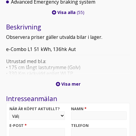
Advanced Emergency braking system
Visa alla
(55)
Beskrivning
Observera priser gäller utvalda bilar i lager.
e-Combo L1 51 kWh, 136hk Aut
Utrustad med bl.a:
• 175 cm långt lastutrymme (Golv)
• 330 Km räckvidd enligt WLTP
• Snabbladdning 0-80% på 30 minuter (100kW)
Visa mer
• CO2-utsäpp 0g/km
• Backkamera
Intresseanmälan
• 10" Touchscreen, Apple Carplay, Radio, BT & USB
• Uppvärmd läderklädd multifunktionsratt
NÄR ÄR KÖPET AKTUELLT?
NAMN
*
Leasingkostnad: 3 199:- ex moms/mån. Halvt
momsavdrag på denna bil vid leasing!
E-POST
*
TELEFON
20% förhöjd hyra
36 mån