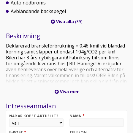
Auto nödbroms
Avbländande backspegel
Visa alla
(39)
Beskrivning
Deklarerad bränsleförbrukning = 0.46 l/mil vid blandad
körning samt släpper ut endast 104g/CO2 per km!
Bilen har 3 års nybilsgaranti! Fabriksny bil som finns
för omgående leverans hos J BIL Haninge! Vi erbjuder
även hemleverans över hela Sverige och alternativ för
finansiering. Varmt välkommen in till oss! OBS! Bilen på
bilden är ett visningsexempel och kan skilja sig från din
faktiska konfiguration.
Visa mer
Intresseanmälan
NÄR ÄR KÖPET AKTUELLT?
NAMN
*
E-POST
*
TELEFON