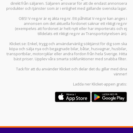
direkt från säljaren. Säljaren ansvarar för att de endast annonsera
produkter och tjänster som är i enlighet med gällande svenska lagar.
OBS! V-reg.nr är ej äkta reg.nr. Ett påhittat V-reg.nr kan anges i
annonsen om det aktuella fordonet saknar ett riktigt reg.nr
(exempelvis att fordonet är helt nytt eller har importerats och ej
tilldelats ett riktigt reg.nr av Transportstyrelsen än).
Klicket.se
: Enkel, trygg och användarvänlig söktjänst för dig som ska
köpa och sälja
nya och begagnade bilar
,
båtar
,
husvagnar
,
husbilar
,
transportbilar
,
motorcyklar
eller andra fordon från hela Sverige. Hitta
bäst priser. Upplev våra smarta sökfunktioner med snabba filter.
Tack för att du använder
Klicket
och delar det du gillar med dina
vänner!
Ladda ner
Klicket-appen
gratis: