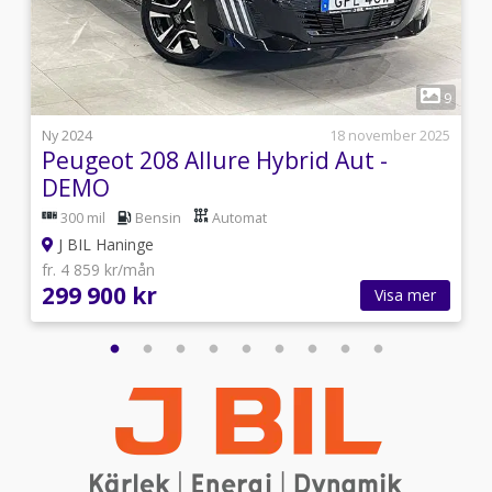
1
5
9
1
Ny 2024
18 november 2025
Peugeot 208 Allure Hybrid Aut -
DEMO
300 mil
Bensin
Automat
J BIL Haninge
fr. 4 859 kr/mån
299 900 kr
Visa mer