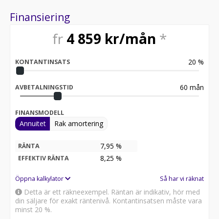
Finansiering
fr
4 859
kr/mån
*
20
%
KONTANTINSATS
60
mån
AVBETALNINGSTID
FINANSMODELL
Annuitet
Rak amortering
7,95 %
RÄNTA
8,25
%
EFFEKTIV RÄNTA
Öppna kalkylator
Så har vi räknat
Detta är ett räkneexempel. Räntan är indikativ, hör med
din säljare för exakt räntenivå. Kontantinsatsen måste vara
minst 20 %.