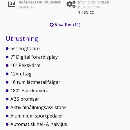
BRÄNSLEFÖRBRUKNING
MOTORSTORLEK
BLANDAD
(SLAGVOLYM)
1 199 cc
Visa fler
(11)
Utrustning
6st högtalare
7” Digital förardisplay
10” Pekskärm
12V uttag
16 tum lättmetallfälgar
180° Backkamera
ABS bromsar
Aktiv filhållningsassistans
Aluminium sportpedaler
Automatisk hel- & halvljus