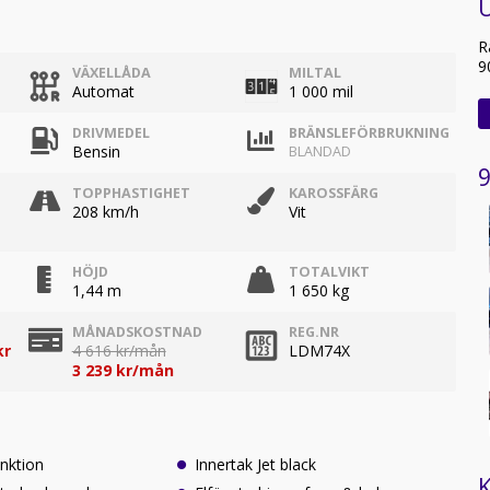
R
9
VÄXELLÅDA
MILTAL
Automat
1 000 mil
DRIVMEDEL
BRÄNSLEFÖRBRUKNING
Bensin
BLANDAD
9
TOPPHASTIGHET
KAROSSFÄRG
208 km/h
Vit
HÖJD
TOTALVIKT
1,44 m
1 650 kg
MÅNADSKOSTNAD
REG.NR
kr
4 616 kr/mån
LDM74X
3 239 kr/mån
unktion
Innertak Jet black
K