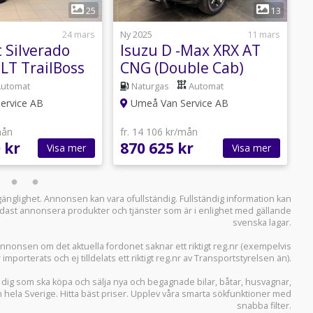
1
1
25
13
24 mars
Ny 2025
11 mars
N
 Silverado
Isuzu D -Max XRX AT
C
LT TrailBoss
CNG (Double Cab)
1
skatt 4.243kr/år
Automat
Naturgas
Automat
E
ervice AB
Umeå Van Service AB
mån
fr. 14 106 kr/mån
f
 kr
870 625 kr
1
Visa mer
Visa mer
llgänglighet. Annonsen kan vara ofullständig. Fullständig information kan
 endast annonsera produkter och tjänster som är i enlighet med gällande
svenska lagar.
i annonsen om det aktuella fordonet saknar ett riktigt reg.nr (exempelvis
r importerats och ej tilldelats ett riktigt reg.nr av Transportstyrelsen än).
r dig som ska köpa och sälja
nya och begagnade bilar
,
båtar
,
husvagnar
,
n hela Sverige. Hitta bäst priser. Upplev våra smarta sökfunktioner med
snabba filter.