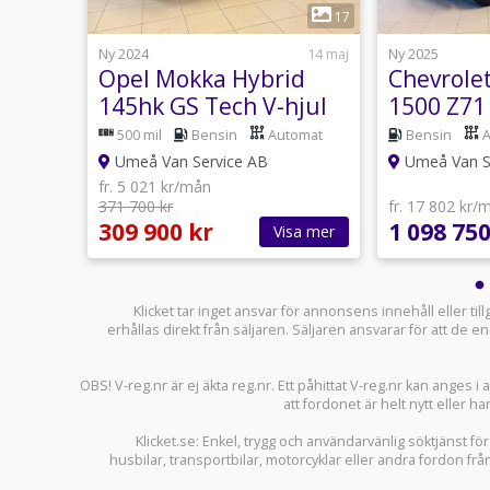
1
17
17
25 juli
Ny 2024
14 maj
Ny 2025
Opel Mokka Hybrid
Chevrolet
145hk GS Tech V-hjul
1500 Z71 
ll
Moms
6.2L
500 mil
Bensin
Automat
Bensin
Umeå Van Service AB
Umeå Van S
fr. 5 021 kr/mån
371 700 kr
fr. 17 802 kr/
309 900 kr
1 098 750
sa mer
Visa mer
Klicket tar inget ansvar för annonsens innehåll eller ti
erhållas direkt från säljaren. Säljaren ansvarar för att de
OBS! V-reg.nr är ej äkta reg.nr. Ett påhittat V-reg.nr kan anges 
att fordonet är helt nytt eller ha
Klicket.se
: Enkel, trygg och användarvänlig söktjänst fö
husbilar
,
transportbilar
,
motorcyklar
eller andra fordon frå