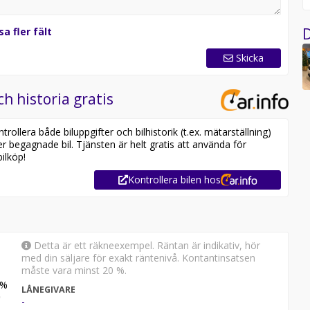
D
sa fler fält
Skicka
ch historia gratis
ollera både biluppgifter och bilhistorik (t.ex. mätarställning)
er begagnade bil. Tjänsten är helt gratis att använda för
ilköp!
Kontrollera bilen hos
Detta är ett räkneexempel. Räntan är indikativ, hör
med din säljare för exakt räntenivå. Kontantinsatsen
måste vara minst 20 %.
%
LÅNEGIVARE
-