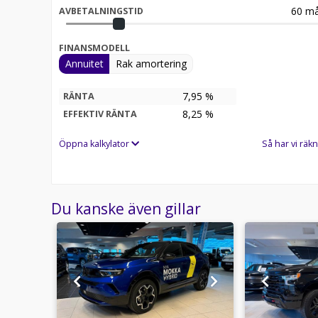
60
må
AVBETALNINGSTID
FINANSMODELL
Annuitet
Rak amortering
7,95 %
RÄNTA
8,25
%
EFFEKTIV RÄNTA
Öppna kalkylator
Så har vi räkn
Du kanske även gillar