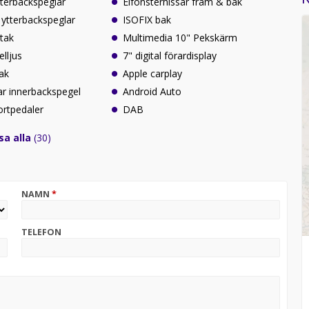
ytterbackspeglar
Elfönsterhissar fram & bak
ytterbackspeglar
ISOFIX bak
ttak
Multimedia 10" Pekskärm
lljus
7" digital förardisplay
ak
Apple carplay
ar innerbackspegel
Android Auto
ortpedaler
DAB
sa alla
(30)
NAMN
*
TELEFON