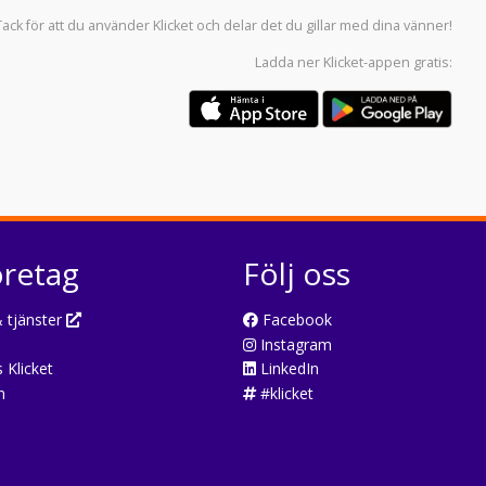
Tack för att du använder
Klicket
och delar det du gillar med dina vänner!
Ladda ner
Klicket-appen
gratis:
öretag
Följ oss
 tjänster
Facebook
Instagram
 Klicket
LinkedIn
n
#klicket