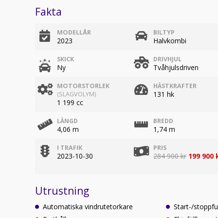
Fakta
MODELLÅR
BILTYP
2023
Halvkombi
SKICK
DRIVHJUL
Ny
Tvåhjulsdriven
MOTORSTORLEK
HÄSTKRAFTER
131 hk
(SLAGVOLYM)
1 199 cc
LÄNGD
BREDD
4,06 m
1,74 m
I TRAFIK
PRIS
2023-10-30
284 900 kr
199 900 
Utrustning
Automatiska vindrutetorkare
Start-/stoppf