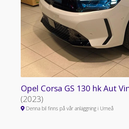
Opel Corsa GS 130 hk Aut V
(2023)
Denna bil finns på vår anläggning i Umeå