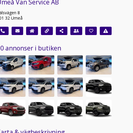
Umeå Van Service AB
älsvägen 8
01 32 Umeå
0 annonser i butiken
arta & vägbeskrivning