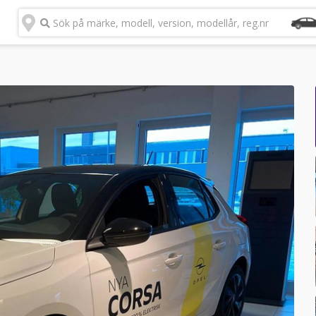
Sök på märke, modell, version, modellår, reg.nr