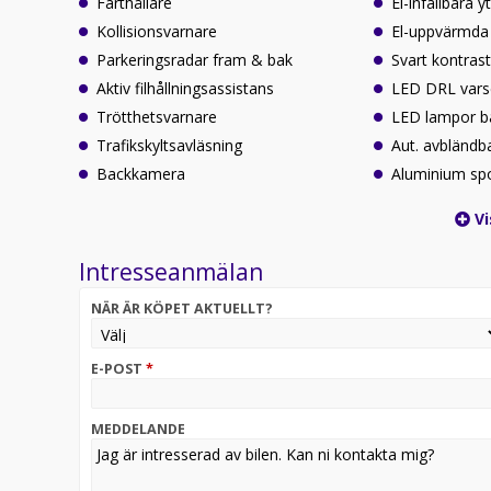
Farthållare
El-infällbara 
Kollisionsvarnare
El-uppvärmda 
Parkeringsradar fram & bak
Svart kontras
Aktiv filhållningsassistans
LED DRL varse
Trötthetsvarnare
LED lampor b
Trafikskyltsavläsning
Aut. avbländb
Backkamera
Aluminium sp
Vi
Intresseanmälan
NÄR ÄR KÖPET AKTUELLT?
E-POST
*
MEDDELANDE