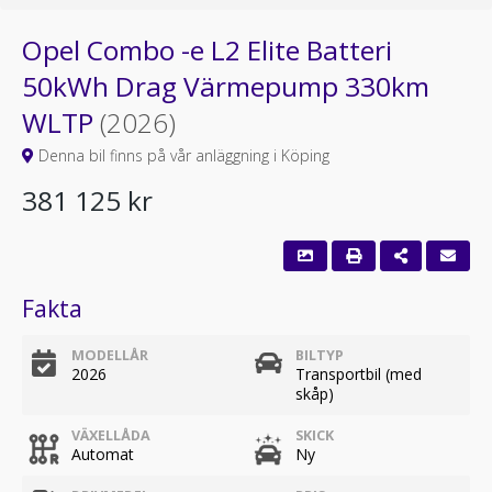
Opel Combo -e L2 Elite Batteri
50kWh Drag Värmepump 330km
WLTP
(2026)
Denna bil finns på vår anläggning i Köping
381 125 kr
Fakta
MODELLÅR
BILTYP
2026
Transportbil (med
skåp)
VÄXELLÅDA
SKICK
Automat
Ny