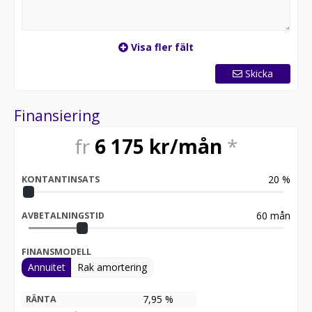
Visa fler fält
Skicka
Finansiering
fr
6 175
kr/mån
*
20
%
KONTANTINSATS
60
mån
AVBETALNINGSTID
FINANSMODELL
Annuitet
Rak amortering
7,95 %
RÄNTA