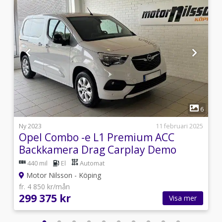
1
2
6
i
Ny 2023
11 februari 2025
Opel Combo -e L1 Premium ACC
Backkamera Drag Carplay Demo
440 mil
El
Automat
Motor Nilsson - Köping
fr. 4 850 kr/mån
299 375 kr
Visa mer