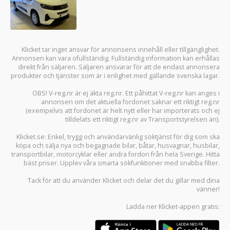
Klicket tar inget ansvar för annonsens innehåll eller tillgänglighet.
Annonsen kan vara ofullständig. Fullständig information kan erhållas
direkt från säljaren. Säljaren ansvarar för att de endast annonsera
produkter och tjänster som är i enlighet med gällande svenska lagar.
OBS! V-reg.nr är ej äkta reg.nr. Ett påhittat V-reg.nr kan anges i
annonsen om det aktuella fordonet saknar ett riktigt reg.nr
(exempelvis att fordonet är helt nytt eller har importerats och ej
tilldelats ett riktigt reg.nr av Transportstyrelsen än).
Klicket.se
: Enkel, trygg och användarvänlig söktjänst för dig som ska
köpa och sälja
nya och begagnade bilar
,
båtar
,
husvagnar
,
husbilar
,
transportbilar
,
motorcyklar
eller andra fordon från hela Sverige. Hitta
bäst priser. Upplev våra smarta sökfunktioner med snabba filter.
Tack för att du använder
Klicket
och delar det du gillar med dina
vänner!
Ladda ner
Klicket-appen
gratis: