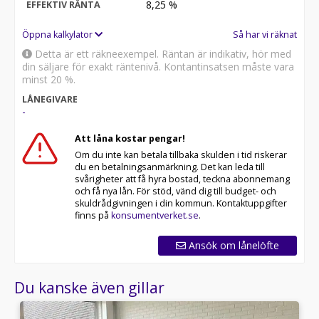
8,25
%
EFFEKTIV RÄNTA
Öppna kalkylator
Så har vi räknat
Detta är ett räkneexempel. Räntan är indikativ, hör med
din säljare för exakt räntenivå. Kontantinsatsen måste vara
minst 20 %.
LÅNEGIVARE
-
Att låna kostar pengar!
Om du inte kan betala tillbaka skulden i tid riskerar
du en betalningsanmärkning. Det kan leda till
svårigheter att få hyra bostad, teckna abonnemang
och få nya lån. För stöd, vänd dig till budget- och
skuldrådgivningen i din kommun. Kontaktuppgifter
finns på
konsumentverket.se
.
Ansök om lånelöfte
Du kanske även gillar