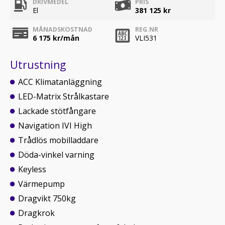
DRIVMEDEL
PRIS
El
381 125 kr
MÅNADSKOSTNAD
REG.NR
6 175
kr/mån
VLI531
Utrustning
ACC Klimatanläggning
LED-Matrix Strålkastare
Lackade stötfångare
Navigation IVI High
Trådlös mobilladdare
Döda-vinkel varning
Keyless
Värmepump
Dragvikt 750kg
Dragkrok