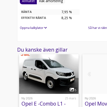
Annuitet
Rak amortering
7,95 %
RÄNTA
8,25
%
EFFEKTIV RÄNTA
Öppna kalkylator
Så har vi räkn
Du kanske även gillar
1
1
5
17 april
Ny 2026
25 mars
Ny 2026
te
Opel E -Combo L1 -
Opel Mov