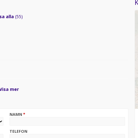
K
sa alla
(55)
Visa mer
rag på denna bil vid leasing!
NAMN
*
r information och boka en visning.
TELEFON