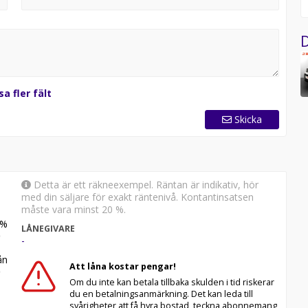
portbilar I
D
skilja sig från din faktiska konfiguration.
sa fler fält
Skicka
Detta är ett räkneexempel. Räntan är indikativ, hör
med din säljare för exakt räntenivå. Kontantinsatsen
måste vara minst 20 %.
%
LÅNEGIVARE
-
n
Att låna kostar pengar!
Om du inte kan betala tillbaka skulden i tid riskerar
du en betalningsanmärkning. Det kan leda till
svårigheter att få hyra bostad, teckna abonnemang