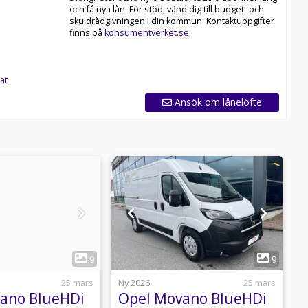
och få nya lån. För stöd, vänd dig till budget- och
skuldrådgivningen i din kommun. Kontaktuppgifter
finns på
konsumentverket.se
.
at
Ansök om lånelöfte
1
1
9
9
25 mars
Ny 2026
25 mars
N
ano BlueHDi
Opel Movano BlueHDi
O