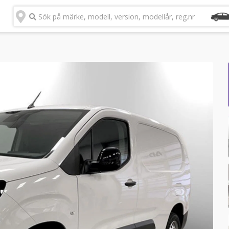
Sök på märke, modell, version, modellår, reg.nr