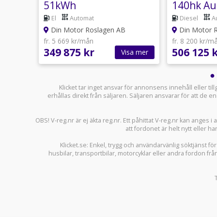
51kWh
140hk Au
El
Automat
Diesel
A
Din Motor Roslagen AB
Din Motor 
fr. 5 669 kr/mån
fr. 8 200 kr/m
349 875 kr
506 125 
sa mer
Visa mer
Klicket tar inget ansvar för annonsens innehåll eller ti
erhållas direkt från säljaren. Säljaren ansvarar för att de
OBS! V-reg.nr är ej äkta reg.nr. Ett påhittat V-reg.nr kan anges 
att fordonet är helt nytt eller ha
Klicket.se
: Enkel, trygg och användarvänlig söktjänst fö
husbilar
,
transportbilar
,
motorcyklar
eller andra fordon frå