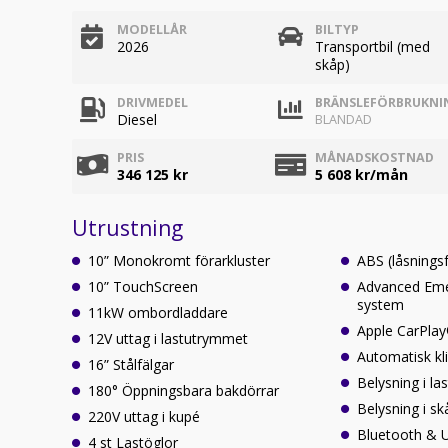
MODELLÅR
BILTYP
2026
Transportbil (med
skåp)
DRIVMEDEL
BRÄNSLEFÖRBRUKNI
Diesel
BLANDAD
PRIS
MÅNADSKOSTNAD
346 125 kr
5 608
kr/mån
Utrustning
10” Monokromt förarkluster
ABS (låsnings
10” TouchScreen
Advanced Eme
system
11kW ombordladdare
Apple CarPla
12V uttag i lastutrymmet
Automatisk kl
16” Stålfälgar
Belysning i l
180° Öppningsbara bakdörrar
Belysning i sk
220V uttag i kupé
Bluetooth & 
4 st Lastöglor