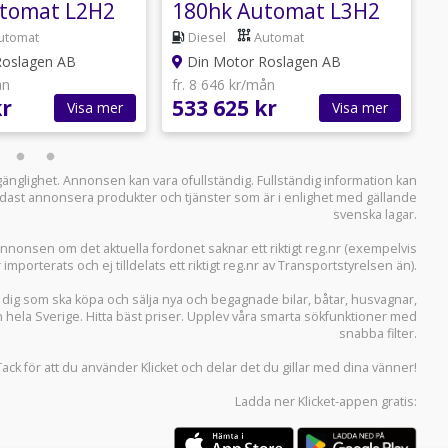
tomat L2H2
180hk Automat L3H2
utomat
Diesel
Automat
Roslagen AB
Din Motor Roslagen AB
ån
fr. 8 646 kr/mån
f
kr
533 625 kr
4
Visa mer
Visa mer
llgänglighet. Annonsen kan vara ofullständig. Fullständig information kan
 endast annonsera produkter och tjänster som är i enlighet med gällande
svenska lagar.
i annonsen om det aktuella fordonet saknar ett riktigt reg.nr (exempelvis
r importerats och ej tilldelats ett riktigt reg.nr av Transportstyrelsen än).
r dig som ska köpa och sälja
nya och begagnade bilar
,
båtar
,
husvagnar
,
n hela Sverige. Hitta bäst priser. Upplev våra smarta sökfunktioner med
snabba filter.
Tack för att du använder
Klicket
och delar det du gillar med dina vänner!
Ladda ner
Klicket-appen
gratis: