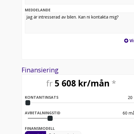
Välkommen till J BIL!
I Återförsäljare för Peugeot, Opel och Citroen Trans
MEDDELANDE
OBS! Bilen på bilden är ett visningsexempel och kan 
Vi
Finansiering
fr
5 608
kr/mån
*
20
KONTANTINSATS
60
må
AVBETALNINGSTID
FINANSMODELL