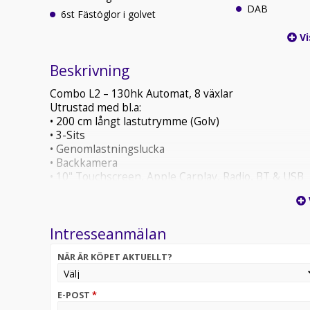
DAB
6st Fästöglor i golvet
Vi
Beskrivning
Combo L2 – 130hk Automat, 8 växlar
Utrustad med bl.a:
• 200 cm långt lastutrymme (Golv)
• 3-Sits
• Genomlastningslucka
• Backkamera
• 10" Touchscreen, Apple Carplay, Radio, BT & USB
• Uppvärmd läderklädd multifunktionsratt
Leasingkostnad: 3199:- ex moms/mån. Halvt momsavd
Intresseanmälan
20% förhöjd hyra
36 mån
NÄR ÄR KÖPET AKTUELLT?
50% restvärde
Kontakta någon av våra Transportbilssäljare för me
E-POST
*
Vi hjälper dig med en finansiering som passar dig.