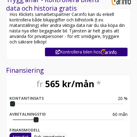
data och historia gratis
Hos Klickets samarbetspartner Car.info kan du enkelt
kontrollera både biluppgifter och bilhistorik (t.ex.
mätarställning) eller andra viktiga data när du ska köpa din
nästa nya eller begagnade bil. Tjänsten är helt gratis att
använda för privatpersoner - för ett smidigare, tryggare
och säkrare bilköp!
Kontrollera bilen hos
Finansiering
fr
565
kr/mån
*
20
%
KONTANTINSATS
60
mån
AVBETALNINGSTID
FINANSMODELL
Annuitet
Rak amortering