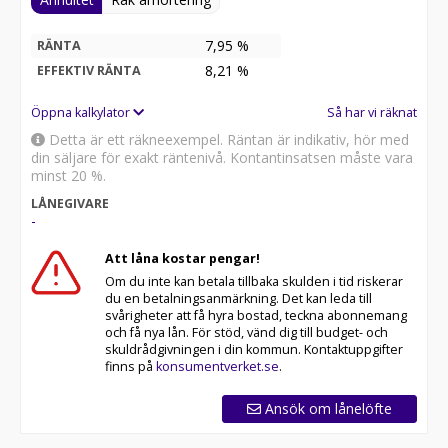
7,95 %
RÄNTA
8,21
%
EFFEKTIV RÄNTA
Öppna kalkylator
Så har vi räknat
Detta är ett räkneexempel. Räntan är indikativ, hör med
din säljare för exakt räntenivå. Kontantinsatsen måste vara
minst 20 %.
LÅNEGIVARE
-
Att låna kostar pengar!
Om du inte kan betala tillbaka skulden i tid riskerar
du en betalningsanmärkning. Det kan leda till
svårigheter att få hyra bostad, teckna abonnemang
och få nya lån. För stöd, vänd dig till budget- och
skuldrådgivningen i din kommun. Kontaktuppgifter
finns på
konsumentverket.se
.
Ansök om lånelöfte