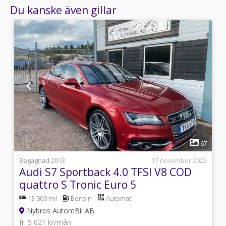
Du kanske även gillar
1
3
67
i
Begagnad 2013
17 november 2025
Audi S7 Sportback 4.0 TFSI V8 COD
quattro S Tronic Euro 5
13 000 mil
Bensin
Automat
Nybros AutomBil AB
fr. 5 021 kr/mån