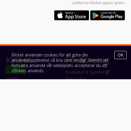
Ladda ner
Klicket-appen
gratis:
Klicket använder cookies för att göra din
OK
Klicket
För företag
användarupplevelse så bra som möjligt. Genom att
fortsätta använda vår webbplats accepterar du att
cookies används.
Om Klicket
Produkter & tjänster
Säljtips
Annonsera
Kontakt & support
Bli kund hos Klicket
Press
Handlarlogin
Tyck till om Klicket
Följ oss
Appar