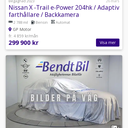
Begagnad 2023
26 mars
Nissan X -Trail e-Power 204hk / Adaptiv
farthållare / Backkamera
2 788 mil
Bensin
Automat
GP Motor
fr. 4 859 kr/mån
299 900 kr
Visa mer