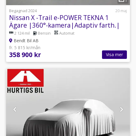
1
Begagnad 2024
20 maj
Nissan X -Trail e-POWER TEKNA 1
Ägare |360°-kamera|Adaptiv farth.|
HuD
2 124 mil
Bensin
Automat
Bendt Bil AB
fr. 5 815 kr/mån
358 900 kr
Visa mer