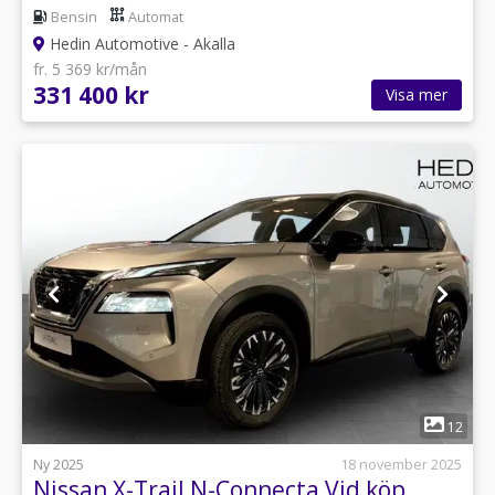
Bensin
Automat
Hedin Automotive - Akalla
fr. 5 369 kr/mån
331 400 kr
Visa mer
1
12
Ny 2025
18 november 2025
Nissan X-Trail N-Connecta Vid köp