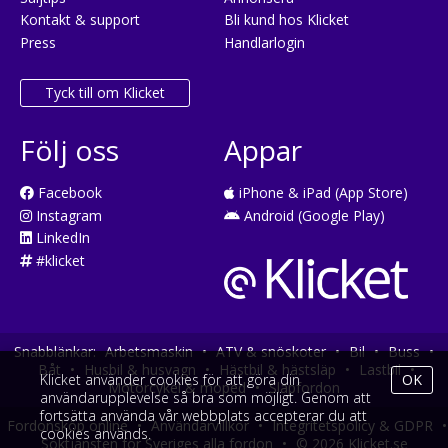
Kontakt & support
Bli kund hos Klicket
Press
Handlarlogin
Tyck till om Klicket
Följ oss
Appar
Facebook
iPhone & iPad (App Store)
Instagram
Android (Google Play)
LinkedIn
#klicket
Snabblänkar:
Arbetsmaskin
•
ATV & snöskoter
•
Bil
•
Buss
•
Båt
•
Husbil & husvagn
•
Hästbil & hästsläp
•
Lastbil
•
Klicket använder cookies för att göra din
OK
Motorcykel & moped
•
Släpfordon
användarupplevelse så bra som möjligt. Genom att
fortsätta använda vår webbplats accepterar du att
Fordonsköp online
•
Användarvillkor
•
Integritetspolicy & GDPR
•
cookies används.
Söktjänsten för Sveriges alla fordon
•
© 2026 Klicket.se