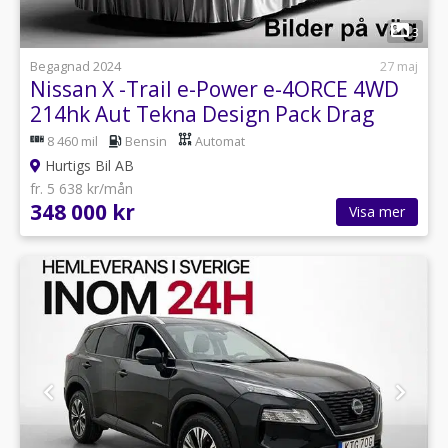
1
3
Begagnad 2024
27 maj
Nissan X -Trail e-Power e-4ORCE 4WD
214hk Aut Tekna Design Pack Drag
8 460 mil
Bensin
Automat
Hurtigs Bil AB
fr. 5 638 kr/mån
348 000 kr
Visa mer