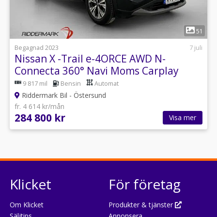
1
51
Begagnad 2023
7 juli
Nissan X -Trail e-4ORCE AWD N-
Connecta 360° Navi Moms Carplay
9 817 mil
Bensin
Automat
Riddermark Bil - Östersund
fr. 4 614 kr/mån
284 800 kr
Visa mer
Klicket
För företag
Om Klicket
Produkter & tjänster
Säljtips
Annonsera