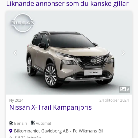
Liknande annonser som du kanske gillar
1
6
Ny 2024
24 oktober 2024
Nissan X-Trail Kampanjpris
Bensin
Automat
Bilkompaniet Gävleborg AB - Fd Wikmans Bil
fr. 5 572 kr/mån