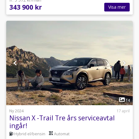
343 900 kr
Visa mer
1
14
Ny 2024
17 april
Nissan X -Trail Tre års serviceavtal
ingår!
Hybrid el/bensin
Automat