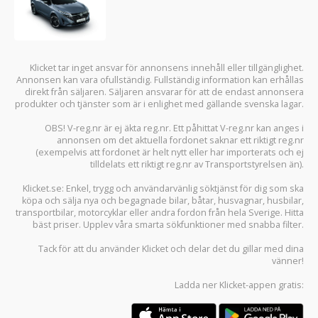
Klicket tar inget ansvar för annonsens innehåll eller tillgänglighet.
Annonsen kan vara ofullständig. Fullständig information kan erhållas
direkt från säljaren. Säljaren ansvarar för att de endast annonsera
produkter och tjänster som är i enlighet med gällande svenska lagar.
OBS! V-reg.nr är ej äkta reg.nr. Ett påhittat V-reg.nr kan anges i
annonsen om det aktuella fordonet saknar ett riktigt reg.nr
(exempelvis att fordonet är helt nytt eller har importerats och ej
tilldelats ett riktigt reg.nr av Transportstyrelsen än).
Klicket.se
: Enkel, trygg och användarvänlig söktjänst för dig som ska
köpa och sälja
nya och begagnade bilar
,
båtar
,
husvagnar
,
husbilar
,
transportbilar
,
motorcyklar
eller andra fordon från hela Sverige. Hitta
bäst priser. Upplev våra smarta sökfunktioner med snabba filter.
Tack för att du använder
Klicket
och delar det du gillar med dina
vänner!
Ladda ner
Klicket-appen
gratis: