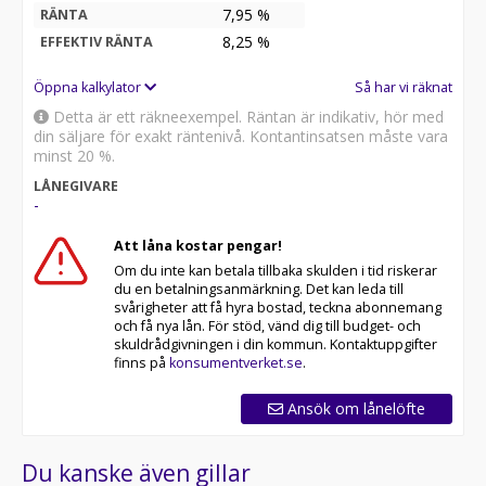
7,95 %
RÄNTA
8,25
%
EFFEKTIV RÄNTA
Öppna kalkylator
Så har vi räknat
Detta är ett räkneexempel. Räntan är indikativ, hör med
din säljare för exakt räntenivå. Kontantinsatsen måste vara
minst 20 %.
LÅNEGIVARE
-
Att låna kostar pengar!
Om du inte kan betala tillbaka skulden i tid riskerar
du en betalningsanmärkning. Det kan leda till
svårigheter att få hyra bostad, teckna abonnemang
och få nya lån. För stöd, vänd dig till budget- och
skuldrådgivningen i din kommun. Kontaktuppgifter
finns på
konsumentverket.se
.
Ansök om lånelöfte
Du kanske även gillar