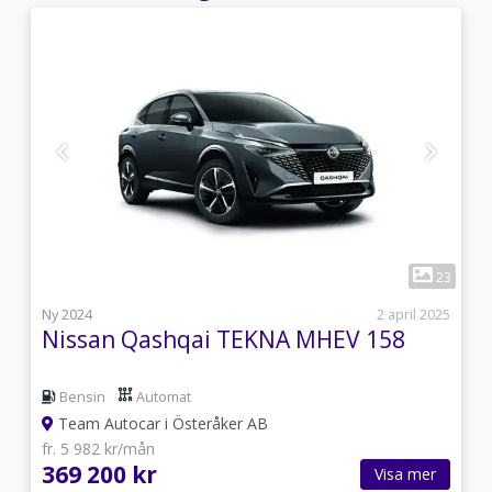
1
8
23
1
Ny 2024
2 april 2025
Nissan Qashqai TEKNA MHEV 158
Bensin
Automat
Team Autocar i Österåker AB
fr. 5 982 kr/mån
369 200 kr
Visa mer