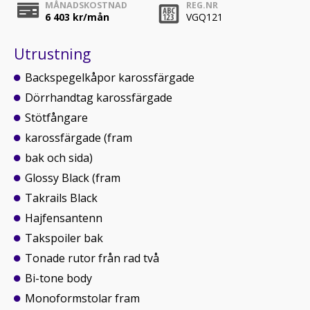
MÅNADSKOSTNAD
REG.NR
6 403
kr/mån
VGQ121
Utrustning
Backspegelkåpor karossfärgade
Dörrhandtag karossfärgade
Stötfångare
karossfärgade (fram
bak och sida)
Glossy Black (fram
Takrails Black
Hajfensantenn
Takspoiler bak
Tonade rutor från rad två
Bi-tone body
Monoformstolar fram