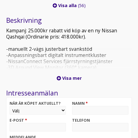
Visa alla
(56)
Beskrivning
Kampanj: 25.000kr rabatt vid köp av en ny Nissan
Qashqai (Ordinarie pris: 418.000kr).
-manuellt 2-vägs justerbart svankstöd
-Anpassningsbart digitalt instrumentkluster
-NissanConnect Services fjärrstyrningstjänster
-3D Around View Monitor (360° kamera)
-nyckelfritt låssystem med enkel åtkomst och minne
Visa mer
-automatiskt halvljus (assistfunktion)
-automatiskt helljus (assistfunktion)
Intresseanmälan
-19" lättmetall Diamond cut (235/50 R19)
NÄR ÄR KÖPET AKTUELLT?
NAMN
*
Välkommen till Team Autocar i Österåker AB för att
uppleva nya Nissan Qashqai.
Tveka inte på att höra av er vid minsta lilla fundering.
E-POST
*
TELEFON
Team Autocar i Österåker AB är din lokala Nissan-
Agent.
Denna bil säljs utav Nissan Sverige.
MEDDELANDE