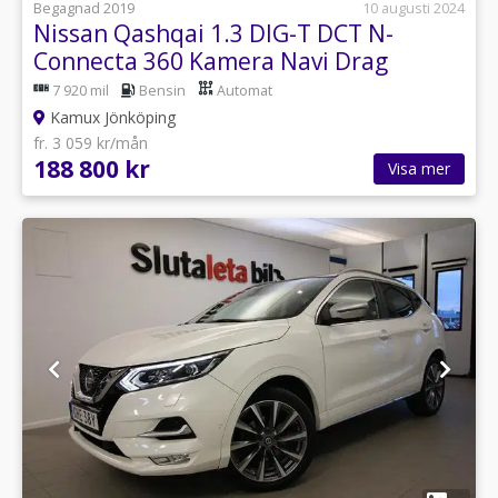
Begagnad 2019
10 augusti 2024
Nissan Qashqai 1.3 DIG-T DCT N-
Connecta 360 Kamera Navi Drag
7 920 mil
Bensin
Automat
Kamux Jönköping
fr. 3 059 kr/mån
188 800 kr
Visa mer
1