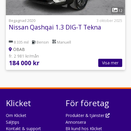
1
12
Begagnad 2020
3 oktober 2025
Nissan Qashqai 1.3 DIG-T Tekna
8 335 mil
Bensin
Manuell
ÖBAB
fr. 2 981 kr/mån
184 000 kr
Visa mer
Klicket
För företag
Om Klicket
Produkter & tjänster
Säljtips
Annonsera
Kontakt & support
Bli kund hos Klicket