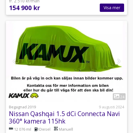
fr. 2 510 kr/mån
154 900 kr
Visa mer
1
24
Begagnad 2019
9 augusti 2024
Nissan Qashqai 1.5 dCi Connecta Navi
360° kamera 115hk
12 076 mil
Diesel
Manuell