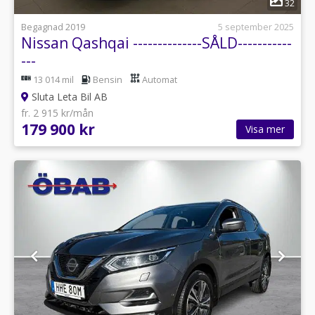
32
Begagnad 2019
5 september 2025
Nissan Qashqai --------------SÅLD-----------
---
13 014 mil
Bensin
Automat
Sluta Leta Bil AB
fr. 2 915 kr/mån
179 900 kr
Visa mer