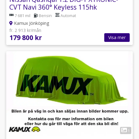
CVT Navi 360° Keyless 115hk
7 681 mil
Bensin
Automat
Kamux Jönköping
fr. 2 913 kr/mån
179 800 kr
Visa mer
1