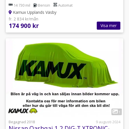
14 730 mil
Bensin
Automat
Kamux Upplands Väsby
fr. 2 834 kr/mån
174 900 kr
Visa mer
1
Begagnad 2018
9 augusti 2024
Nissan Qashqai 1.2 DIG-T XTRONIC-