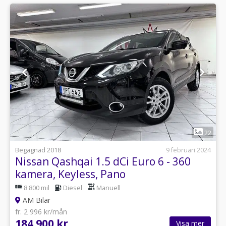
1
22
Begagnad 2018
9 februari 2024
Nissan Qashqai 1.5 dCi Euro 6 - 360
kamera, Keyless, Pano
8 800 mil
Diesel
Manuell
AM Bilar
fr. 2 996 kr/mån
184 900 kr
Visa mer