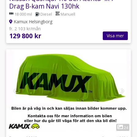
Drag B-kam Navi 130hk
18 000 mil
Diesel
Manuell
Kamux Helsingborg
fr. 2 103 kr/mån
129 800 kr
Visa mer
1
24