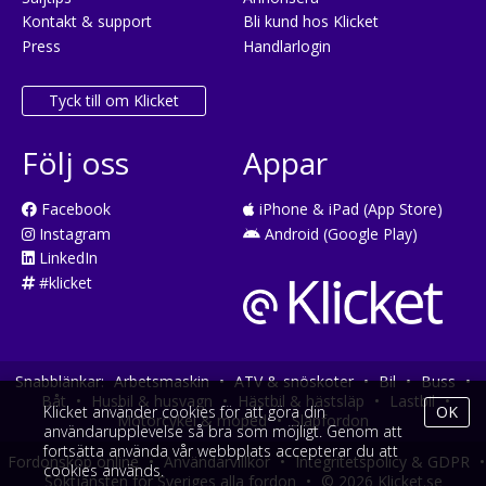
Kontakt & support
Bli kund hos Klicket
Press
Handlarlogin
Tyck till om Klicket
Följ oss
Appar
Facebook
iPhone & iPad (App Store)
Instagram
Android (Google Play)
LinkedIn
#klicket
Snabblänkar:
Arbetsmaskin
•
ATV & snöskoter
•
Bil
•
Buss
•
Båt
•
Husbil & husvagn
•
Hästbil & hästsläp
•
Lastbil
•
Klicket använder cookies för att göra din
OK
Motorcykel & moped
•
Släpfordon
användarupplevelse så bra som möjligt. Genom att
fortsätta använda vår webbplats accepterar du att
Fordonsköp online
•
Användarvillkor
•
Integritetspolicy & GDPR
•
cookies används.
Söktjänsten för Sveriges alla fordon
•
© 2026 Klicket.se