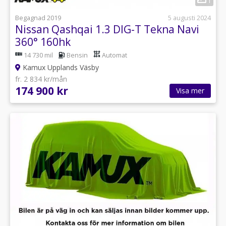
1
Begagnad 2019
5 augusti 2024
Nissan Qashqai 1.3 DIG-T Tekna Navi
360° 160hk
14 730 mil
Bensin
Automat
Kamux Upplands Väsby
fr. 2 834 kr/mån
174 900 kr
Visa mer