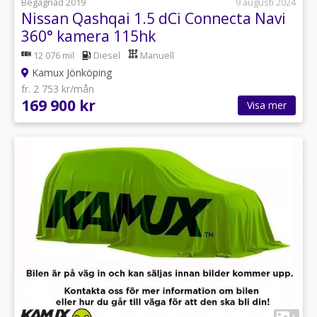
Begagnad 2019
9 augusti 2024
Nissan Qashqai 1.5 dCi Connecta Navi
360° kamera 115hk
12 076 mil
Diesel
Manuell
Kamux Jönköping
fr. 2 753 kr/mån
169 900 kr
Visa mer