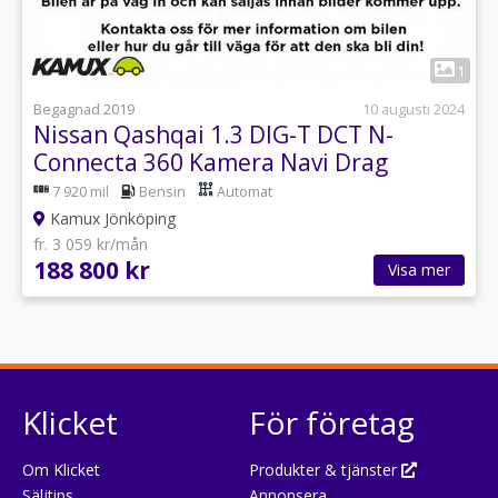
1
Begagnad 2019
10 augusti 2024
Nissan Qashqai 1.3 DIG-T DCT N-
Connecta 360 Kamera Navi Drag
7 920 mil
Bensin
Automat
Kamux Jönköping
fr. 3 059 kr/mån
188 800 kr
Visa mer
Klicket
För företag
Om Klicket
Produkter & tjänster
Säljtips
Annonsera