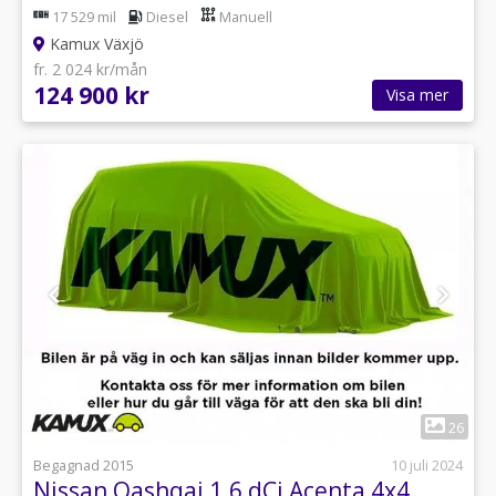
17 529 mil
Diesel
Manuell
Kamux Växjö
fr. 2 024 kr/mån
124 900 kr
Visa mer
1
26
Begagnad 2015
10 juli 2024
Nissan Qashqai 1.6 dCi Acenta 4x4