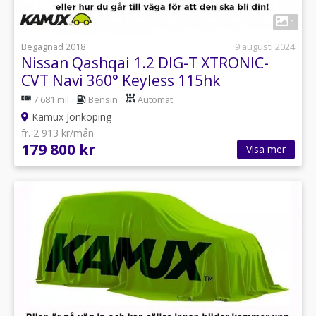
1
Begagnad 2018
9 augusti 2024
Nissan Qashqai 1.2 DIG-T XTRONIC-
CVT Navi 360° Keyless 115hk
7 681 mil
Bensin
Automat
Kamux Jönköping
fr. 2 913 kr/mån
179 800 kr
Visa mer