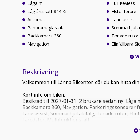
Låga mil
Full Keyless
Låg årsskatt 844 Kr
Elstol förare
Automat
Lane assist
Panoramaglastak
Sommarhjul a
Backkamera 360
Tonade rutor
Navigation
Elinfällbara S
Vi
Beskrivning
Välkommen till Länna Bilcenter-där du kan hitta din
Kort info om bilen:
Besiktad till 2027-01-31, 2 brukare sedan ny, Låga 
Backkamera 360, Navigation, Parkeringssensorer fram
Lane assist, Sommarhjul alufälg, Tonade rutor, Elinf
Färddator, Multifunktionsratt
Din bilresa börjar här-Tryggt & Enkelt, Välkomna til
Bilen utrustning & specifikationer hittar ni ovan i 