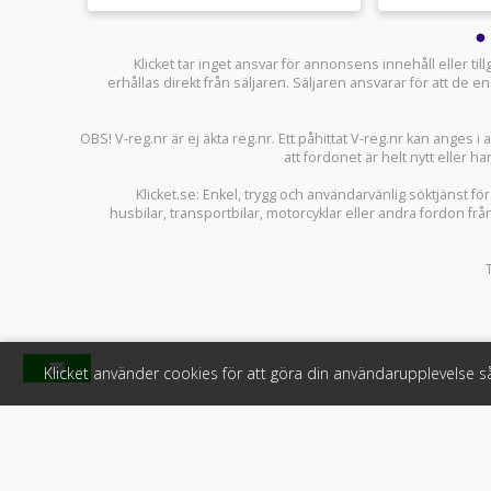
Klicket tar inget ansvar för annonsens innehåll eller ti
erhållas direkt från säljaren. Säljaren ansvarar för att de
OBS! V-reg.nr är ej äkta reg.nr. Ett påhittat V-reg.nr kan anges 
att fordonet är helt nytt eller ha
Klicket.se
: Enkel, trygg och användarvänlig söktjänst fö
husbilar
,
transportbilar
,
motorcyklar
eller andra fordon frå
Klicket använder cookies för att göra din användarupplevelse 