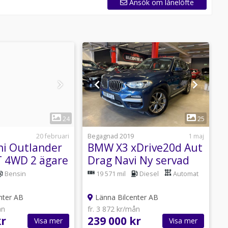
Ansök om lånelöfte
1
1
24
25
20 februari
Begagnad 2019
1 maj
B
hi Outlander
BMW X3 xDrive20d Aut
 4WD 2 ägare
Drag Navi Ny servad
A
 Skinn Navi
PDC Euro 6 MOMS
Bensin
19 571 mil
Diesel
Automat
SoV
nter AB
Länna Bilcenter AB
ån
fr. 3 872 kr/mån
f
kr
239 000 kr
1
Visa mer
Visa mer