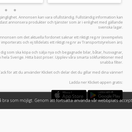
llgänglighet. Annonsen kan vara ofullständig. Fullständig information kan
 endast annonsera produkter och tjänster som är i enlighet med gällande
svenska lagar.
i annonsen om det aktuella fordonet saknar ett riktigt reg.nr (exempelvis
r importerats och ej tilldelats ett riktigt reg.nr av Transportstyrelsen än).
r dig som ska köpa och sälja
nya och begagnade bilar
,
båtar
,
husvagnar
,
n hela Sverige. Hitta bäst priser. Upplev våra smarta sökfunktioner med
snabba filter.
Tack för att du använder
Klicket
och delar det du gillar med dina vänner!
Ladda ner
Klicket-appen
gratis:
så bra som möjligt. Genom att fortsätta använda vår webbplats accept