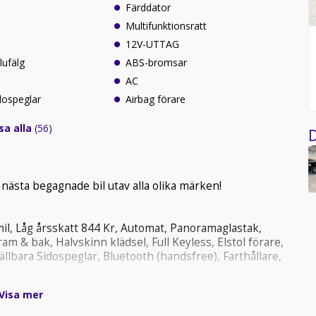
Färddator
Multifunktionsratt
12V-UTTAG
lufälg
ABS-bromsar
AC
idospeglar
Airbag förare
sa alla
(56)
D
 nästa begagnade bil utav alla olika märken!
mil, Låg årsskatt 844 Kr, Automat, Panoramaglastak,
 & bak, Halvskinn klädsel, Full Keyless, Elstol förare,
ällbara Sidospeglar, Bluetooth (handsfree), Farthållare,
Visa mer
l Länna Bilcenter!
utrustningslistan. Vi erbjuder en helförsäkring via Folksam