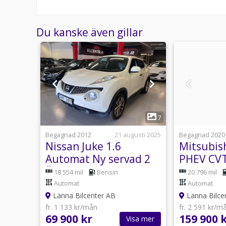
Du kanske även gillar
1
19
7
usti 11:31
Begagnad 2012
21 augusti 2025
Begagnad 2020
6
Nissan Juke 1.6
Mitsubis
rmare
Automat Ny servad 2
PHEV CVT
ara
Ägare Låg års 117hk
Business
Automat
18 554 mil
Bensin
20 796 mil
SoV
360 PDC 
Automat
Automat
Länna Bilcenter AB
Länna Bilce
fr. 1 133 kr/mån
fr. 2 591 kr/m
69 900 kr
159 900 
sa mer
Visa mer