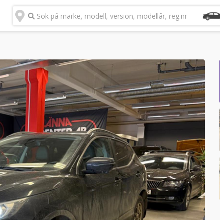
Sök på märke, modell, version, modellår, reg.nr