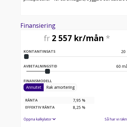
Finansiering
fr
2 557
kr/mån
*
20
KONTANTINSATS
60
må
AVBETALNINGSTID
FINANSMODELL
Annuitet
Rak amortering
7,95 %
RÄNTA
8,25
%
EFFEKTIV RÄNTA
Öppna kalkylator
Så har vi räkn