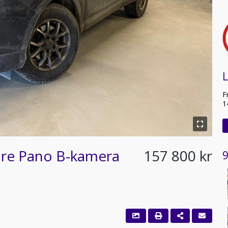
L
F
1
are Pano B-kamera
157 800 kr
9