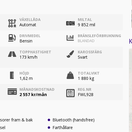
VÄXELLÅDA
MILTAL
Automat
9 852 mil
DRIVMEDEL
BRÄNSLEFÖRBRUKNING
K
Bensin
BLANDAD
TOPPHASTIGHET
KAROSSFÄRG
173 km/h
Svart
HÖJD
TOTALVIKT
1,62 m
1 880 kg
MÅNADSKOSTNAD
REG.NR
2 557
kr/mån
FWL928
sorer fram & bak
Bluetooth (handsfree)
sel
Farthållare