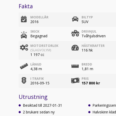
Fakta
MODELLÅR
BILTYP
2016
SUV
SKICK
DRIVHJUL
Begagnad
Tvåhjulsdriven
MOTORSTORLEK
HÄSTKRAFTER
116 hk
(SLAGVOLYM)
1 197 cc
LÄNGD
BREDD
4,38 m
1,81 m
I TRAFIK
PRIS
2016-09-15
157 800 kr
Utrustning
Besiktad till 2027-01-31
Parkeringssen
2 brukare sedan ny
Halvskinn kläd