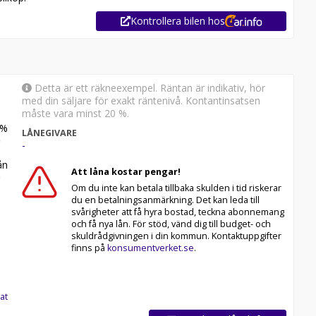
Kontrollera bilen hos
Detta är ett räkneexempel. Räntan är indikativ, hör
med din säljare för exakt räntenivå. Kontantinsatsen
måste vara minst 20 %.
%
LÅNEGIVARE
-
n
Att låna kostar pengar!
Om du inte kan betala tillbaka skulden i tid riskerar
du en betalningsanmärkning. Det kan leda till
svårigheter att få hyra bostad, teckna abonnemang
och få nya lån. För stöd, vänd dig till budget- och
skuldrådgivningen i din kommun. Kontaktuppgifter
finns på
konsumentverket.se
.
at