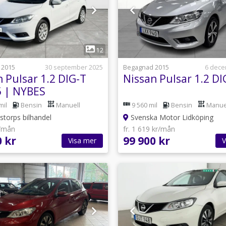
1
1
12
 2015
30 september 2025
Begagnad 2015
6 dece
 Pulsar 1.2 DIG-T
Nissan Pulsar 1.2 DI
5 | NYBES
mil
Bensin
Manuell
9 560 mil
Bensin
Manue
storps bilhandel
Svenska Motor Lidköping
r/mån
fr. 1 619 kr/mån
0 kr
99 900 kr
Visa mer
V