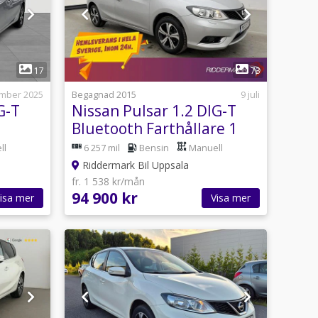
1
17
73
mber 2025
Begagnad 2015
9 juli
G-T
Nissan Pulsar 1.2 DIG-T
Bluetooth Farthållare 1
Brukare
ll
6 257 mil
Bensin
Manuell
Riddermark Bil Uppsala
fr. 1 538 kr/mån
94 900 kr
isa mer
Visa mer