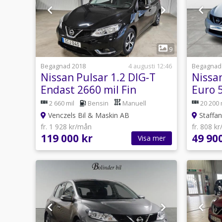
1
9
Begagnad 2018
4 augusti 12:46
Begagnad
Nissan Pulsar 1.2 DIG-T
Nissan
Endast 2660 mil Fin
Euro 
Prissänkt
2 660 mil
Bensin
Manuell
20 200 
Venczels Bil & Maskin AB
Staffan
fr. 1 928 kr/mån
fr. 808 k
119 000 kr
49 90
Visa mer