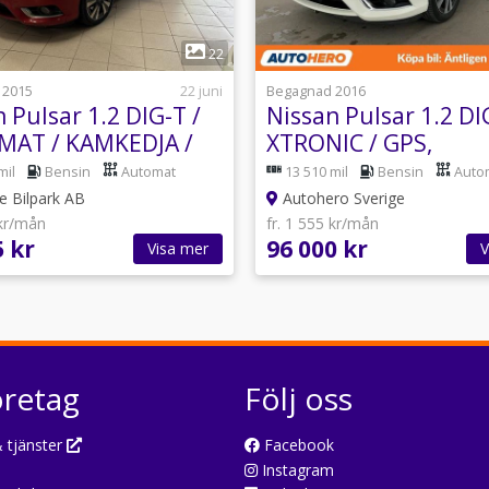
1
1
22
 2015
22 juni
Begagnad 2016
 Pulsar 1.2 DIG-T /
Nissan Pulsar 1.2 DI
AT / KAMKEDJA /
XTRONIC / GPS,
Backkamera
mil
Bensin
Automat
13 510 mil
Bensin
Auto
 Bilpark AB
Autohero Sverige
 kr/mån
fr. 1 555 kr/mån
5 kr
96 000 kr
Visa mer
V
öretag
Följ oss
 tjänster
Facebook
Instagram