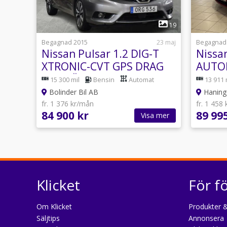
1
19
Begagnad 2015
23 maj
Begagnad
Nissan Pulsar 1.2 DIG-T
Nissan
XTRONIC-CVT GPS DRAG
AUTOM
1,95 RÄNTA BES HEMLEV
15 300 mil
Bensin
Automat
13 911 
Bolinder Bil AB
Haninge
fr. 1 376 kr/mån
fr. 1 458
84 900 kr
89 99
Visa mer
Klicket
För f
Om Klicket
Produkter &
Säljtips
Annonsera