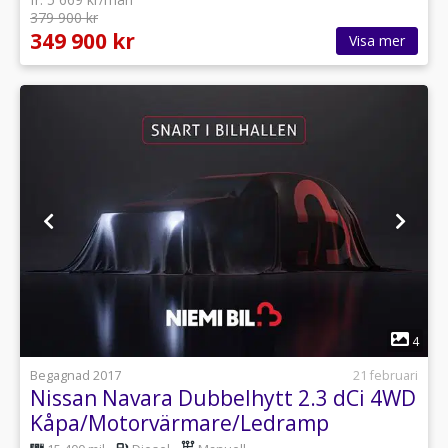
379 900 kr
349 900 kr
Visa mer
1
4
Begagnad 2017
21 februari
Nissan Navara Dubbelhytt 2.3 dCi 4WD
Kåpa/Motorvärmare/Ledramp