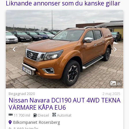
Liknande annonser som du kanske gillar
1
45
Begagnad 2020
2 maj 2025
Nissan Navara DCI190 AUT 4WD TEKNA
VÄRMARE KÅPA EU6
11 700 mil
Diesel
Automat
Bilkompaniet Rosersberg
fr. 5 669 kr/mån