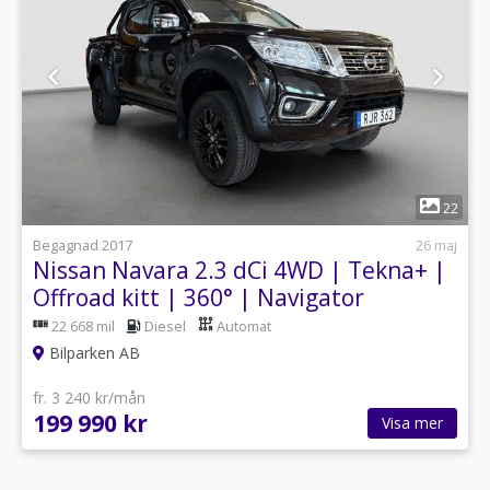
1
22
Begagnad 2017
26 maj
Nissan Navara 2.3 dCi 4WD | Tekna+ |
Offroad kitt | 360° | Navigator
22 668 mil
Diesel
Automat
Bilparken AB
fr. 3 240 kr/mån
199 990 kr
Visa mer