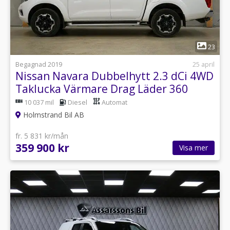
1
23
Begagnad 2019
25 april
Nissan Navara Dubbelhytt 2.3 dCi 4WD
Taklucka Värmare Drag Läder 360
10 037 mil
Diesel
Automat
Holmstrand Bil AB
fr. 5 831 kr/mån
359 900 kr
Visa mer