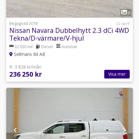
1
3
Begagnad 2018
22 april
Nissan Navara Dubbelhytt 2.3 dCi 4WD
Tekna/D-värmare/V-hjul
22 030 mil
Diesel
Automat
Sellmans Bil AB
fr. 3 828 kr/mån
236 250 kr
Visa mer