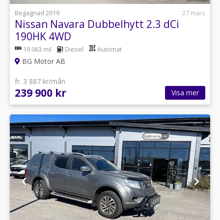
Begagnad 2019
27 mars
Nissan Navara Dubbelhytt 2.3 dCi
190HK 4WD
Drag/Taklucka/360/Leasbar
19 063 mil
Diesel
Automat
BG Motor AB
fr. 3 887 kr/mån
239 900 kr
Visa mer