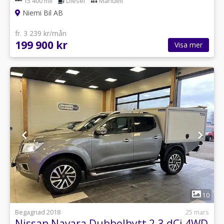
15 400 mil
Diesel
Manuell
Niemi Bil AB
fr. 3 239 kr/mån
199 900 kr
Visa mer
1
10
Begagnad 2018
25 mars
Nissan Navara Dubbelhytt 2.3 dCi 4WD