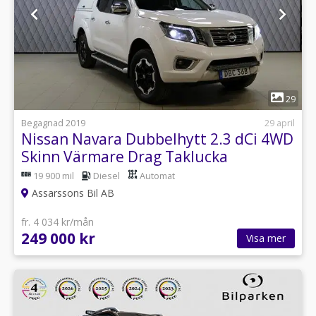
1
29
Begagnad 2019
29 april
Nissan Navara Dubbelhytt 2.3 dCi 4WD
Skinn Värmare Drag Taklucka
19 900 mil
Diesel
Automat
Assarssons Bil AB
fr. 4 034 kr/mån
249 000 kr
Visa mer