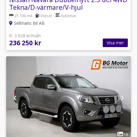
Tekna/D-värmare/V-hjul
25 100 mil
Diesel
Automat
Sellmans Bil AB
fr. 3 828 kr/mån
236 250 kr
Visa mer
1
18