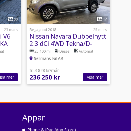
1
22
10
23 mars
Begagnad 2018
25 mars
i V6
Nissan Navara Dubbelhytt
CKA
2.3 dCi 4WD Tekna/D-
värmare/V-hjul
at
25 100 mil
Diesel
Automat
Sellmans Bil AB
fr. 3 828 kr/mån
236 250 kr
isa mer
Visa mer
Appar
iPhone & iPad (App Store)