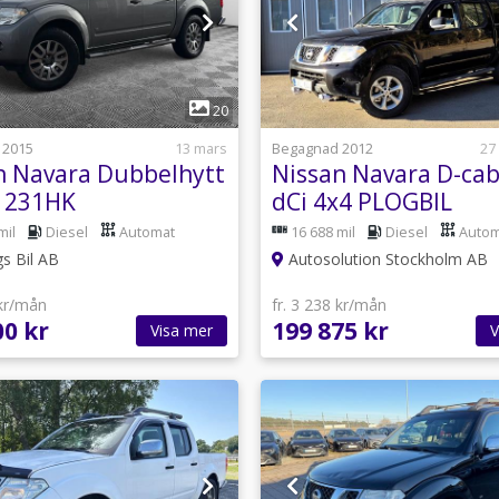
1
1
20
 2015
13 mars
Begagnad 2012
27
n Navara Dubbelhytt
Nissan Navara D-cab
6 231HK
dCi 4x4 PLOGBIL
rag/Navi/Kamera/NYBES
mil
Diesel
Automat
16 688 mil
Diesel
Autom
s Bil AB
Autosolution Stockholm AB
 kr/mån
fr. 3 238 kr/mån
00 kr
199 875 kr
Visa mer
V