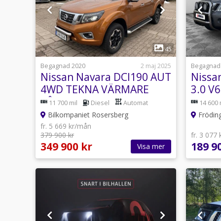
1
45
Begagnad 2020
2 maj 2025
Begagnad
Nissan Navara DCI190 AUT
Nissa
4WD TEKNA VÄRMARE
3.0 V
KÅPA EU6
4x4/D
11 700 mil
Diesel
Automat
14 600 
Bilkompaniet Rosersberg
Fröding
fr. 5 669 kr/mån
379 900 kr
fr. 3 077
349 900 kr
189 9
Visa mer