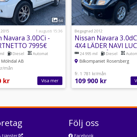
1
1
64
 2015
1 augusti 15:36
Begagnad 2012
n Navara 3.0DCi -
Nissan Navara 3.0dC
RTNETTO 7995€
4X4 LÄDER NAVI LU
KAMERA KÅPA DRAG
mil
Diesel
Automat
24 995 mil
Diesel
Autom
i Mölndal AB
Bilkompaniet Rosersberg
 kr/mån
fr. 1 781 kr/mån
0 kr
109 900 kr
Visa mer
V
öretag
Följ oss
 tjänster
Facebook