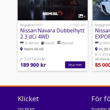
1
4
Begagnad 2017
21 februari
Begagnad
Nissan Navara Dubbelhytt
Nissa
2.3 dCi 4WD
EXPO
Kåpa/Motorvärmare/Ledramp
15 400 mil
Diesel
Manuell
23 500 
Niemi Bil AB
HL Bil 
fr. 1 377
fr. 3 077 kr/mån
99 999 kr
189 900 kr
85 00
Visa mer
Klicket
För f
Om Klicket
Produkter &