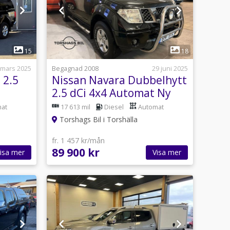
1
15
18
 mars 2025
Begagnad 2008
29 juni 2025
 2.5
Nissan Navara Dubbelhytt
2.5 dCi 4x4 Automat Ny
Servad 171hk
at
17 613 mil
Diesel
Automat
Torshags Bil i Torshälla
fr. 1 457 kr/mån
89 900 kr
isa mer
Visa mer