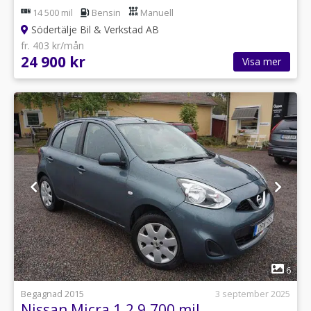
14 500 mil
Bensin
Manuell
Södertälje Bil & Verkstad AB
fr. 403 kr/mån
24 900 kr
Visa mer
1
6
Begagnad 2015
3 september 2025
Nissan Micra 1.2 9.700 mil