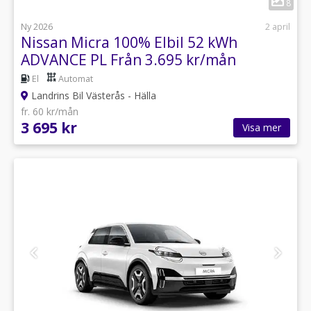
8
Ny 2026
2 april
Nissan Micra 100% Elbil 52 kWh
ADVANCE PL Från 3.695 kr/mån
El
Automat
Landrins Bil Västerås - Hälla
fr. 60 kr/mån
3 695 kr
Visa mer