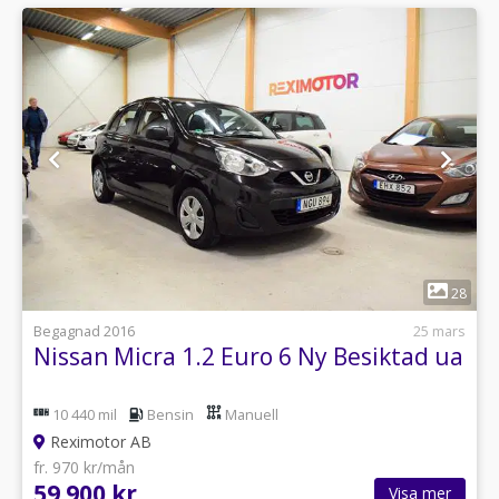
1
28
Begagnad 2016
25 mars
Nissan Micra 1.2 Euro 6 Ny Besiktad ua
10 440 mil
Bensin
Manuell
Reximotor AB
fr. 970 kr/mån
59 900 kr
Visa mer