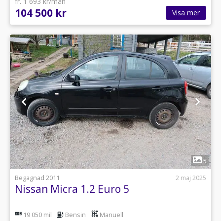
fr. 1 693 kr/mån
104 500 kr
Visa mer
1
5
Begagnad 2011
2 maj 2025
Nissan Micra 1.2 Euro 5
19 050 mil
Bensin
Manuell