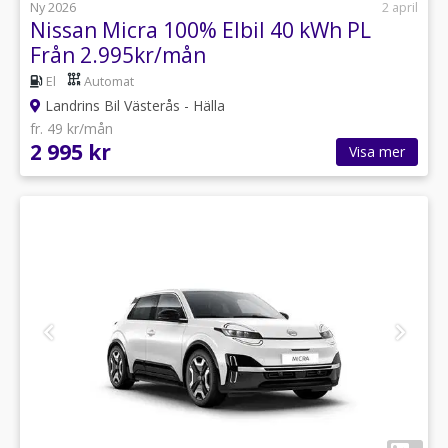
Ny 2026
2 april
Nissan Micra 100% Elbil 40 kWh PL
Från 2.995kr/mån
El
Automat
Landrins Bil Västerås - Hälla
fr. 49 kr/mån
2 995 kr
Visa mer
1