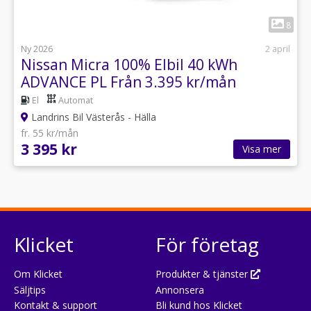
1
8
Ny 2026
2 april
Nissan Micra 100% Elbil 40 kWh
ADVANCE PL Från 3.395 kr/mån
El
Automat
Landrins Bil Västerås - Hälla
fr. 55 kr/mån
3 395 kr
Visa mer
Klicket
För företag
Om Klicket
Produkter & tjänster
Säljtips
Annonsera
Kontakt & support
Bli kund hos Klicket