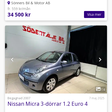
Sönners Bil & Motor AB
fr. 559 kr/mån
34 500 kr
Visa mer
1
14
Begagnad 2007
7 maj 2025
Nissan Micra 3-dörrar 1.2 Euro 4