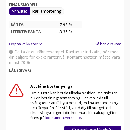
FINANSMODELL
Annuitet
Rak amortering
7,95 %
RÄNTA
8,35
%
EFFEKTIV RÄNTA
Öppna kalkylator
Så har vi räknat
Detta är ett räkneexempel. Räntan är indikativ, hör med
din säljare för exakt räntenivå. Kontantinsatsen måste vara
minst 20 %.
LÅNEGIVARE
-
Att låna kostar pengar!
Om du inte kan betala tillbaka skulden i tid riskerar
du en betalningsanmärkning. Det kan leda till
svårigheter att få hyra bostad, teckna abonnemang
och få nya lån. För stöd, vänd dig till budget- och
skuldrådgivningen i din kommun. Kontaktuppgifter
finns på
konsumentverket.se
.
Ansök om lånelöfte