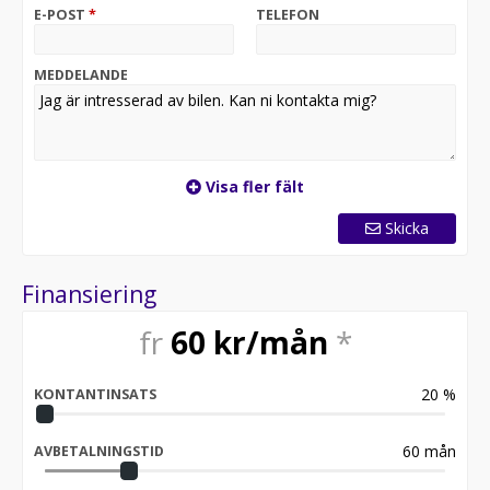
stadens puls – men redo för äventyret längre bort.
E-POST
*
TELEFON
MEDDELANDE
Visa fler fält
Skicka
Finansiering
fr
60
kr/mån
*
20
%
KONTANTINSATS
60
mån
AVBETALNINGSTID