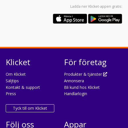
Ladda ner
Klicket-appen
gratis:
Klicket
För företag
Om Klicket
Produkter & tjänster
Säljtips
Annonsera
Kontakt & support
Bli kund hos Klicket
Press
Handlarlogin
Tyck till om Klicket
Följ oss
Appar