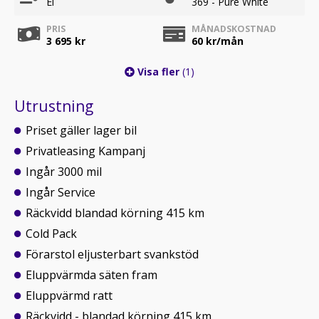
El
369 - Pure White
PRIS
MÅNADSKOSTNAD
3 695 kr
60
kr/mån
Visa fler
(1)
Utrustning
Priset gäller lager bil
Privatleasing Kampanj
Ingår 3000 mil
Ingår Service
Räckvidd blandad körning 415 km
Cold Pack
Förarstol eljusterbart svankstöd
Eluppvärmda säten fram
Eluppvärmd ratt
Räckvidd - blandad körning 415 km