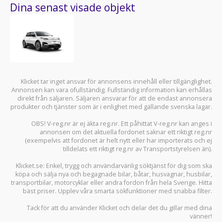
Dina senast visade objekt
Klicket tar inget ansvar för annonsens innehåll eller tillgänglighet.
Annonsen kan vara ofullständig. Fullständig information kan erhållas
direkt från säljaren. Säljaren ansvarar för att de endast annonsera
produkter och tjänster som är i enlighet med gällande svenska lagar.
OBS! V-reg.nr är ej äkta reg.nr. Ett påhittat V-reg.nr kan anges i
annonsen om det aktuella fordonet saknar ett riktigt reg.nr
(exempelvis att fordonet är helt nytt eller har importerats och ej
tilldelats ett riktigt reg.nr av Transportstyrelsen än).
Klicket.se
: Enkel, trygg och användarvänlig söktjänst för dig som ska
köpa och sälja
nya och begagnade bilar
,
båtar
,
husvagnar
,
husbilar
,
transportbilar
,
motorcyklar
eller andra fordon från hela Sverige. Hitta
bäst priser. Upplev våra smarta sökfunktioner med snabba filter.
Tack för att du använder
Klicket
och delar det du gillar med dina
vänner!