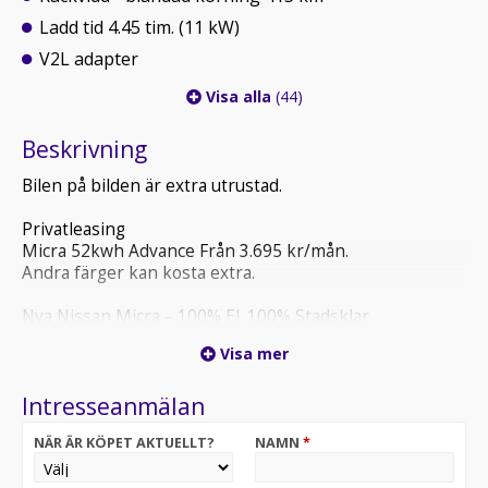
Ladd tid 4.45 tim. (11 kW)
V2L adapter
Visa alla
(44)
Beskrivning
Bilen på bilden är extra utrustad.
Privatleasing
Micra 52kwh Advance Från 3.695 kr/mån.
Andra färger kan kosta extra.
Nya Nissan Micra – 100% El. 100% Stadsklar.
Visa mer
Framtidens körning börjar nu – med nya eldrivna
Nissan Micra!
Intresseanmälan
Upptäck en helt ny generation av den ikoniska
NÄR ÄR KÖPET AKTUELLT?
NAMN
*
småbilen – nu som elbil, laddad med modern teknik,
smidig design och imponerande räckvidd. Perfekt för