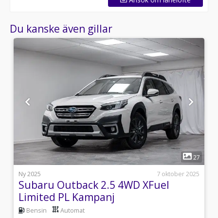
Du kanske även gillar
1
6
27
i
Ny 2025
7 oktober 2025
Subaru Outback 2.5 4WD XFuel
Limited PL Kampanj
Bensin
Automat