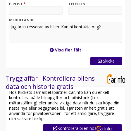
E-POST
*
TELEFON
Köp din drömbil hos Riddermark Bil Järfälla! 08-572 142
40
MEDDELANDE
Nissan Leaf e+ 62 kWh 217 hk N-Connecta – En modern
elbil med stark prestanda, lång räckvidd och smart
teknik. Med 217 hk, bekväm utrustning och tyst
elektrisk körning är den ett perfekt val för både stad
och längre resor.
Visa fler fält
Utrustning inkluderar:
Skicka
- N-Connecta
- 360° kamera
- Navigation
Trygg affär - Kontrollera bilens
- Rattvärme
data och historia gratis
- Adaptiv farthållare
Hos Klickets samarbetspartner Car.info kan du enkelt
- Apple CarPlay & Android auto
kontrollera både biluppgifter och bilhistorik (t.ex.
- Keyless system
mätarställning) eller andra viktiga data när du ska köpa din
nästa nya eller begagnade bil. Tjänsten är helt gratis att
använda för privatpersoner - för ett smidigare, tryggare
Jämför denna bil med någon av våra andra Nissan Leaf i
och säkrare bilköp!
lager. Se våra bilar på
Kontrollera bilen hos
https://www.riddermarkbil.se/kopa-bil/?series=leaf