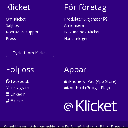
Klicket
För företag
Om Klicket
Produkter & tjänster
Säljtips
Annonsera
Kontakt & support
Bli kund hos Klicket
Press
Handlarlogin
Tyck till om Klicket
Följ oss
Appar
Facebook
iPhone & iPad (App Store)
Instagram
Android (Google Play)
LinkedIn
#klicket
Snabblänkar:
Arbetsmaskin
•
ATV & snöskoter
•
Bil
•
Buss
•