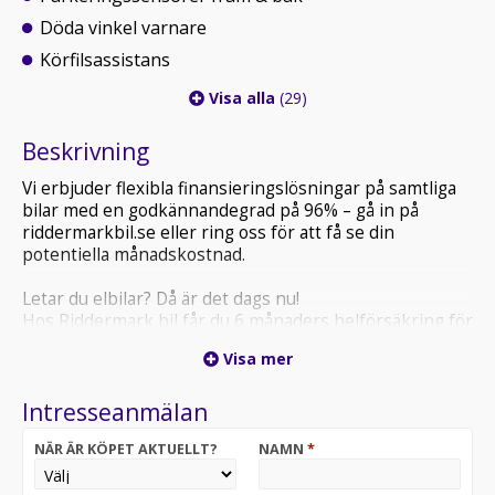
Döda vinkel varnare
Körfilsassistans
Visa alla
(29)
Beskrivning
Vi erbjuder flexibla finansieringslösningar på samtliga
bilar med en godkännandegrad på 96% – gå in på
riddermarkbil.se eller ring oss för att få se din
potentiella månadskostnad.
Letar du elbilar? Då är det dags nu!
Hos Riddermark bil får du 6 månaders helförsäkring för
endast 3500:-
Visa mer
Välj bland 700 leveransklara elbilar - Riddermark bil!
Intresseanmälan
Riddermark Bil har Sveriges NÖJDASTE kunder enligt
Trustpilot
NÄR ÄR KÖPET AKTUELLT?
NAMN
*
*YTM69D* *Vi tar emot alla inbyten och erbjuder
hemleverans i hela Sverige!*