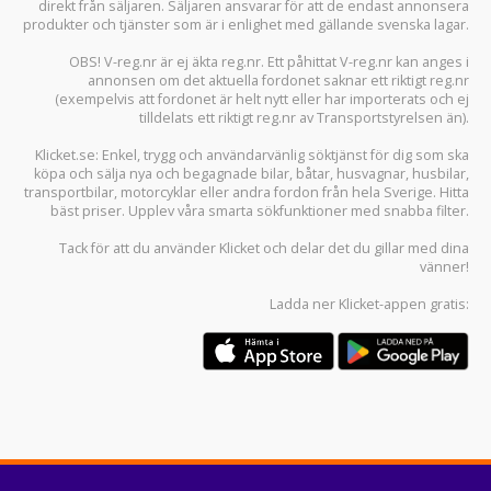
direkt från säljaren. Säljaren ansvarar för att de endast annonsera
produkter och tjänster som är i enlighet med gällande svenska lagar.
OBS! V-reg.nr är ej äkta reg.nr. Ett påhittat V-reg.nr kan anges i
annonsen om det aktuella fordonet saknar ett riktigt reg.nr
(exempelvis att fordonet är helt nytt eller har importerats och ej
tilldelats ett riktigt reg.nr av Transportstyrelsen än).
Klicket.se
: Enkel, trygg och användarvänlig söktjänst för dig som ska
köpa och sälja
nya och begagnade bilar
,
båtar
,
husvagnar
,
husbilar
,
transportbilar
,
motorcyklar
eller andra fordon från hela Sverige. Hitta
bäst priser. Upplev våra smarta sökfunktioner med snabba filter.
Tack för att du använder
Klicket
och delar det du gillar med dina
vänner!
Ladda ner
Klicket-appen
gratis: