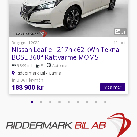
Välkomna!
Utrustning/Tillbehör:
MOMS/LEASBAR,N-Connecta,360°
1
kamera,Navigation,Rattvärme,Apple CarPlay,Android
8
31
auto,Keyless system,Adaptiv
farthållare,Parkeringssensorer fram & bak,Döda vinkel
4
Begagnad 2022
13 juni
varnare,Körfilsassistans,Aircondition,Backkamera,Blueto
Nissan Leaf e+ 217hk 62 kWh Tekna
rutor bak,Parkeringssensorer
BOSE 360° Rattvärme MOMS
fram,Parkeringssensorer
9 399 mil
El
Automat
bak,ACC/Klimatanläggning,Elhissar fram och
bak,Multifunktionsratt,Sätesvärme fram,360kr
Riddermark Bil - Länna
årsskatt,En brukare,Svensksåld
fr. 3 061 kr/mån
188 900 kr
Visa mer