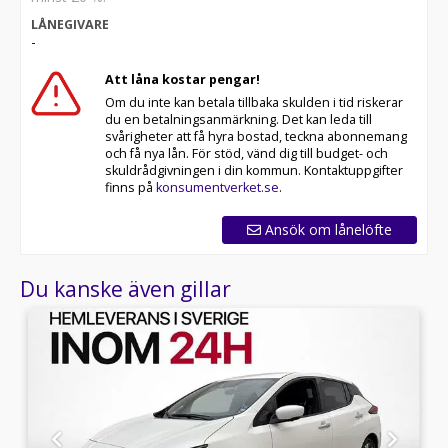
* Erbjuder hemleverans i hela Sverige
LÅNEGIVARE
* 14 dagars helförsäkring via Folksam
-
* Över 10 tusen omdömen på Trustpilot
* Våra bilar är testade på över 100 punkter
Att låna kostar pengar!
* Kvalitetssäkrade bilar
Om du inte kan betala tillbaka skulden i tid riskerar
du en betalningsanmärkning. Det kan leda till
Telefontider:
svårigheter att få hyra bostad, teckna abonnemang
och få nya lån. För stöd, vänd dig till budget- och
Besökstider i butik:
skuldrådgivningen i din kommun. Kontaktuppgifter
finns på
konsumentverket.se
.
RIDDERMARK BIL TRYGGHETSPAKET:
Skydda din bil med vårt trygghetspaket. Välj mellan 12-
Ansök om lånelöfte
60 månaders garanti och komplettera med extra
hjuluppsättningar till bra priser. Gör ditt bilköp tryggt
Du kanske även gillar
och enkelt hos oss.
Med korta lagertider försvinner våra bilar snabbt! Ring
oss idag för att reservera din bil: 08-572 142 40. Vi
erbjuder även skräddarsydd finansiering och 14 dagars
fri försäkring från Folksam.
Se hur vi genomför våra tester här: