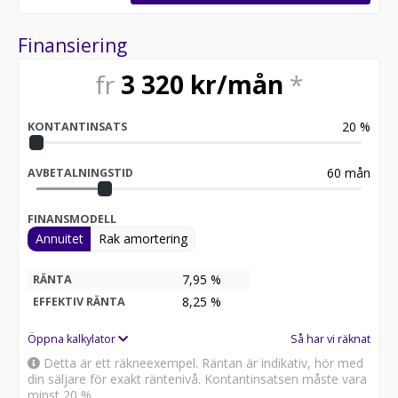
Övrig information om bilen:
Finansiering
Elräckvidd enligt WLTP på 395 km
Besiktigad till och med 2027-01-31
fr
3 320
kr/mån
*
Endast XX tidigare brukare
Leasbar för företag
Möjlighet till 12-60 månaders garanti
20
%
KONTANTINSATS
Servicehistorik:
2025-02-04 - 2315 mil
60
mån
AVBETALNINGSTID
2026-06-29 - 6766 mil
FINANSMODELL
Besök
Annuitet
Rak amortering
för att:
• Se närbilder och film på bilen
• Reservera bilen direkt online
7,95 %
RÄNTA
• Få mer info om utrustning och tillval
8,25
%
EFFEKTIV RÄNTA
Kontakta oss för mer information:
Öppna kalkylator
Så har vi räknat
Detta är ett räkneexempel. Räntan är indikativ, hör med
Därför ska du välja Riddermark Bil:
din säljare för exakt räntenivå. Kontantinsatsen måste vara
* Störst i Sverige på begagnade bilar
minst 20 %.