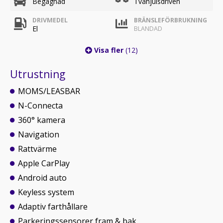
Begagnad
Tvåhjulsdriven
DRIVMEDEL
BRÄNSLEFÖRBRUKNING
El
BLANDAD
Visa fler
(12)
Utrustning
MOMS/LEASBAR
N-Connecta
360° kamera
Navigation
Rattvärme
Apple CarPlay
Android auto
Keyless system
Adaptiv farthållare
Parkeringssensorer fram & bak