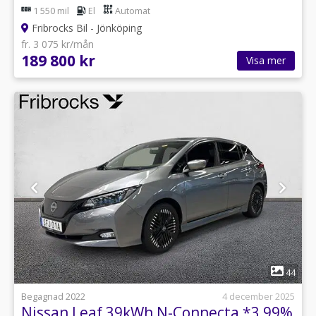
1 550 mil
El
Automat
Fribrocks Bil - Jönköping
fr. 3 075 kr/mån
189 800 kr
Visa mer
1
44
Begagnad 2022
4 december 2025
Nissan Leaf 39kWh N-Connecta *3,99%