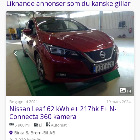
Liknande annonser som du kanske gillar
1
14
Begagnad 2021
19 mars 2024
Nissan Leaf 62 kWh e+ 217hk E+ N-
Connecta 360 kamera
5 900 mil
El
Automat
Birka & Brem-Bil AB
fr. 3 239 kr/mån