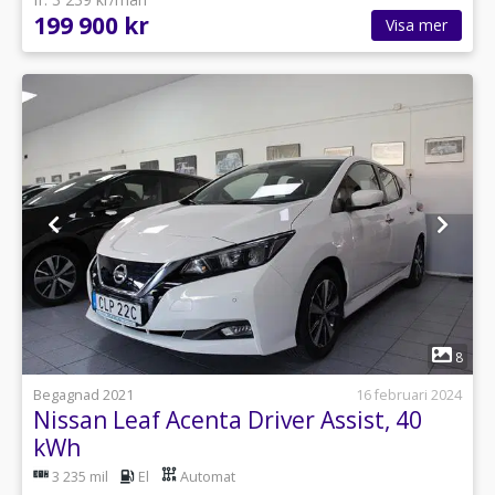
199 900 kr
Visa mer
1
8
Begagnad 2021
16 februari 2024
Nissan Leaf Acenta Driver Assist, 40
kWh
3 235 mil
El
Automat