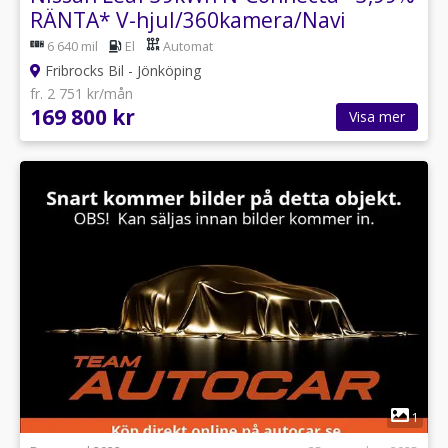
RÄNTA* V-hjul/360kamera/Navi
6 640 mil
El
Automat
Fribrocks Bil - Jönköping
fr. 2 751 kr/mån
169 800 kr
Visa mer
1