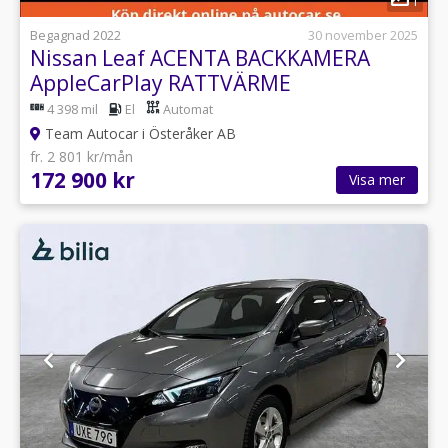
1
Begagnad 2022
30 november 2025
Nissan Leaf ACENTA BACKKAMERA
AppleCarPlay RATTVÄRME
4 398 mil
El
Automat
Team Autocar i Österåker AB
fr. 2 801 kr/mån
172 900 kr
Visa mer