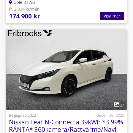
Gole Bil AB
fr. 2 834 kr/mån
174 900 kr
Visa mer
1
34
Begagnad 2022
4 december 2025
Nissan Leaf N-Connecta 39kWh *3,99%
RÄNTA* 360kamera/Rattvärme/Navi