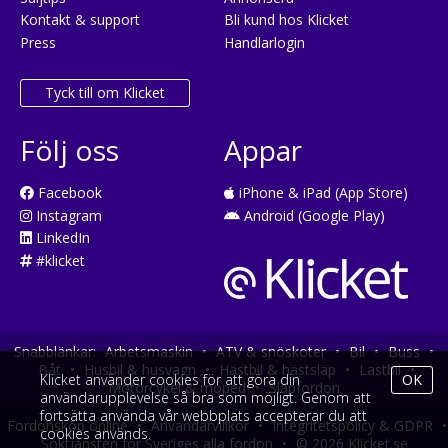
Kontakt & support
Bli kund hos Klicket
Press
Handlarlogin
Tyck till om Klicket
Följ oss
Appar
Facebook
iPhone & iPad (App Store)
Instagram
Android (Google Play)
LinkedIn
#klicket
Snabblänkar:
Arbetsmaskin
•
ATV & snöskoter
•
Bil
•
Buss
•
Båt
•
Husbil & husvagn
•
Hästbil & hästsläp
•
Lastbil
•
Klicket använder cookies för att göra din
OK
Motorcykel & moped
•
Släpfordon
användarupplevelse så bra som möjligt. Genom att
fortsätta använda vår webbplats accepterar du att
Fordonsköp online
•
Användarvillkor
•
Integritetspolicy & GDPR
•
cookies används.
Söktjänsten för Sveriges alla fordon
•
© 2026 Klicket.se