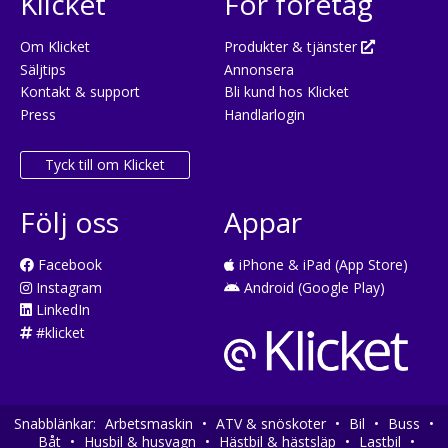
Klicket
För företag
Om Klicket
Produkter & tjänster
Säljtips
Annonsera
Kontakt & support
Bli kund hos Klicket
Press
Handlarlogin
Tyck till om Klicket
Följ oss
Appar
Facebook
iPhone & iPad (App Store)
Instagram
Android (Google Play)
LinkedIn
#klicket
Snabblänkar:
Arbetsmaskin
•
ATV & snöskoter
•
Bil
•
Buss
•
Båt
•
Husbil & husvagn
•
Hästbil & hästsläp
•
Lastbil
•