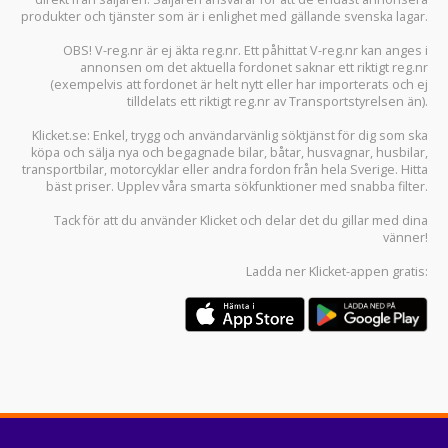
produkter och tjänster som är i enlighet med gällande svenska lagar.
OBS! V-reg.nr är ej äkta reg.nr. Ett påhittat V-reg.nr kan anges i
annonsen om det aktuella fordonet saknar ett riktigt reg.nr
(exempelvis att fordonet är helt nytt eller har importerats och ej
tilldelats ett riktigt reg.nr av Transportstyrelsen än).
Klicket.se
: Enkel, trygg och användarvänlig söktjänst för dig som ska
köpa och sälja
nya och begagnade bilar
,
båtar
,
husvagnar
,
husbilar
,
transportbilar
,
motorcyklar
eller andra fordon från hela Sverige. Hitta
bäst priser. Upplev våra smarta sökfunktioner med snabba filter.
Tack för att du använder
Klicket
och delar det du gillar med dina
vänner!
Ladda ner
Klicket-appen
gratis: