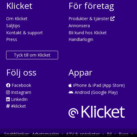
Klicket
För företag
Om Klicket
Produkter & tjänster
Säljtips
Annonsera
Kontakt & support
Bli kund hos Klicket
Press
Handlarlogin
Tyck till om Klicket
Följ oss
Appar
Facebook
iPhone & iPad (App Store)
Instagram
Android (Google Play)
LinkedIn
#klicket
Snabblänkar:
Arbetsmaskin
•
ATV & snöskoter
•
Bil
•
Buss
•