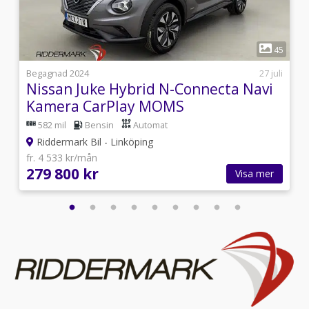
1
9
45
6
Begagnad 2024
27 juli
Nissan Juke Hybrid N-Connecta Navi
Kamera CarPlay MOMS
582 mil
Bensin
Automat
Riddermark Bil - Linköping
fr. 4 533 kr/mån
279 800 kr
Visa mer