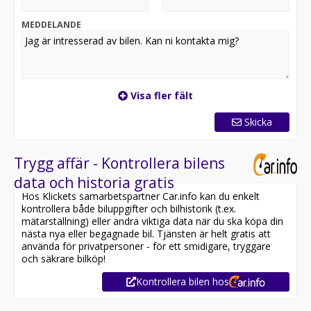
säkerställa att bilen finns i butiken, då den kan vara
placerad på en annan anläggning eller reserverad*
MEDDELANDE
Utrustning inkluderar:
- Moms / Leasebar
- 360° kamera
- Skinnklädsel
Visa fler fält
- Navigation
Skicka
Jämför denna bil med någon av våra andra Nissan Juke i
lager. Se våra bilar på
https://www.riddermarkbil.se/kopa-bil/?series=juke
Trygg affär - Kontrollera bilens
data och historia gratis
Övrig information om bilen:
Hos Klickets samarbetspartner Car.info kan du enkelt
Besiktigad till och med 2027-08-31
kontrollera både biluppgifter och bilhistorik (t.ex.
Endast en tidigare brukare
mätarställning) eller andra viktiga data när du ska köpa din
Leasbar för företag
nästa nya eller begagnade bil. Tjänsten är helt gratis att
Möjlighet till 12-60 månaders garanti
använda för privatpersoner - för ett smidigare, tryggare
och säkrare bilköp!
Servicehistorik:
Kontrollera bilen hos
2025-12-23 - 727 mil