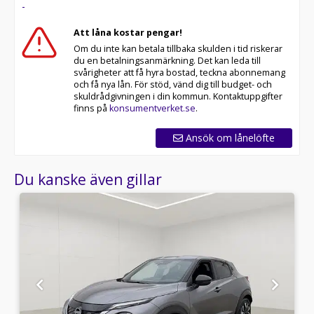
-
fri försäkring från Folksam.
Att låna kostar pengar!
Se hur vi genomför våra tester här:
Om du inte kan betala tillbaka skulden i tid riskerar
du en betalningsanmärkning. Det kan leda till
Telefontider:
svårigheter att få hyra bostad, teckna abonnemang
och få nya lån. För stöd, vänd dig till budget- och
Besökstider i butik:
skuldrådgivningen i din kommun. Kontaktuppgifter
finns på
konsumentverket.se
.
Välkomna!
Ansök om lånelöfte
Utrustning/Tillbehör:
Moms,360° kamera,Navigation,Helskinn,Automatiskt
Du kanske även gillar
helljus,Adaptiv
farthållare,Dödavinkelvarnare,Parkeringssensorer,Tonad
rutor,Svart innertak,Bluetooth,Rattvärme,Eluppvärmd
vindruta,Keyless,Elhissar,Elspeglar,AC,ACC,Isofix-
fästen,Stolsvärme,AC och
klimatanläggnning,Parkeringssensorer
fram,Parkeringssensorer bak,Parkeringssensorer
fram & bak,Interiör i skinn eller delvis i
skinn,Backkamera,Aircondition,Parkeringssensor
bak,Farthållare