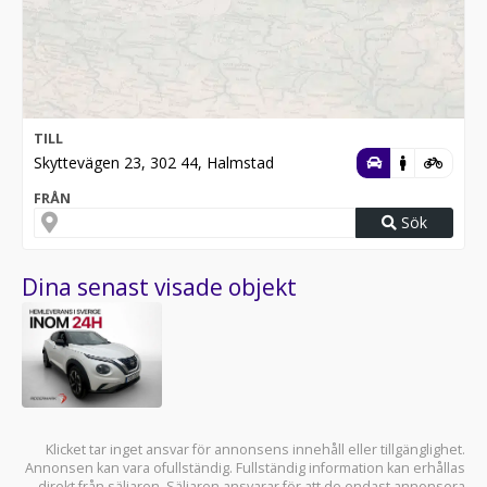
TILL
Skyttevägen 23, 302 44, Halmstad
FRÅN
Sök
Dina senast visade objekt
Klicket tar inget ansvar för annonsens innehåll eller tillgänglighet.
Annonsen kan vara ofullständig. Fullständig information kan erhållas
direkt från säljaren. Säljaren ansvarar för att de endast annonsera