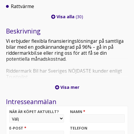
Rattvärme
Visa alla
(30)
Beskrivning
Vi erbjuder flexibla finansieringslösningar på samtliga
bilar med en godkännandegrad på 96% – gå in på
riddermarkbil.se eller ring oss för att få se din
potentiella månadskostnad.
Riddermark Bil har Sveriges NÖJDASTE kunder enligt
Trustpilot
*SBL04G* *Vi tar emot alla inbyten och erbjuder
Visa mer
hemleverans i hela Sverige!*
Intresseanmälan
Nissan Juke 1.0 DIG-T DCT är en kompakt och smidig
crossover som gör vardagen enkel. Den är lätt att
NÄR ÄR KÖPET AKTUELLT?
NAMN
*
parkera, fungerar bra i stadstrafik och erbjuder en
bekväm kupé för både förare och passagerare.
E-POST
*
TELEFON
*OBS: Vänligen ring oss innan ditt besök för att