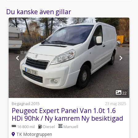
Du kanske även gillar
1
2
22
i
Begagnad 2015
23 maj 2025
Peugeot Expert Panel Van 1.0t 1.6
HDi 90hk / Ny kamrem Ny besiktigad
16 800 mil
Diesel
Manuell
TK Motorgruppen