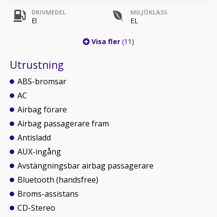
DRIVMEDEL
MILJÖKLASS
El
EL
Visa fler
(11)
Utrustning
ABS-bromsar
AC
Airbag förare
Airbag passagerare fram
Antisladd
AUX-ingång
Avstängningsbar airbag passagerare
Bluetooth (handsfree)
Broms-assistans
CD-Stereo