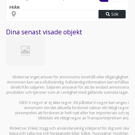
FRÅN
Sök
Dina senast visade objekt
Klicket tar inget ansvar för annonsens innehåll eller tillgänglighet.
Annonsen kan vara ofullständig. Fullständig information kan erhållas
direkt från säljaren. Säljaren ansvarar för att de endast annonsera
produkter och tjänster som är i enlighet med gällande svenska lagar.
OBS! V-reg.nr är ej äkta reg.nr. Ett påhittat V-reg.nr kan anges i
annonsen om det aktuella fordonet saknar ett riktigt reg.nr
(exempelvis att fordonet är helt nytt eller har importerats och ej
tilldelats ett riktigt reg.nr av Transportstyrelsen än).
Klicket.se
: Enkel, trygg och användarvänlig söktjänst för dig som ska
köpa och sälja
nya och begagnade bilar
,
båtar
,
husvagnar
,
husbilar
,