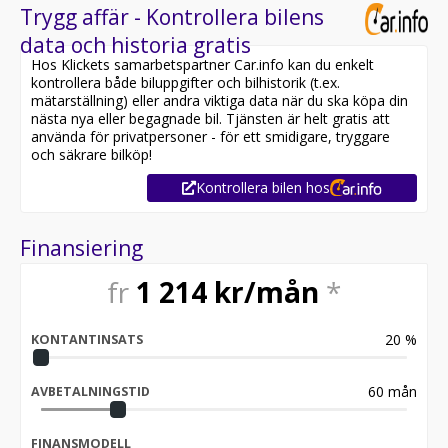
Trygg affär - Kontrollera bilens
data och historia gratis
Hos Klickets samarbetspartner Car.info kan du enkelt
kontrollera både biluppgifter och bilhistorik (t.ex.
mätarställning) eller andra viktiga data när du ska köpa din
nästa nya eller begagnade bil. Tjänsten är helt gratis att
använda för privatpersoner - för ett smidigare, tryggare
och säkrare bilköp!
Kontrollera bilen hos
Finansiering
fr
1 214
kr/mån
*
20
%
KONTANTINSATS
60
mån
AVBETALNINGSTID
FINANSMODELL