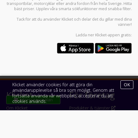
transportbilar
,
motorcyklar
eller andra fordon från hela Sverige. Hitta
bäst priser. Upplev våra smarta sökfunktioner med snabba filter.
Tack för att du använder
Klicket
och delar det du gillar med dina
vänner!
Ladda ner
Klicket-appen
gratis:
Klicket använder cookies för att göra din
OK
användarupplevelse så bra som möjligt. Genom att
Klicket
För företag
fortsätta använda vår webbplats accepterar du att
cookies används.
Om Klicket
Produkter & tjänster
Säljtips
Annonsera
Kontakt & support
Bli kund hos Klicket
Press
Handlarlogin