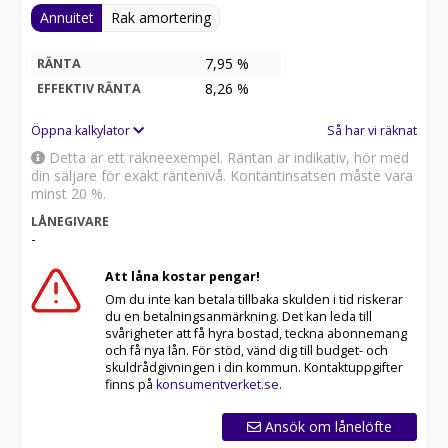
Annuitet
Rak amortering
7,95 %
RÄNTA
8,26
%
EFFEKTIV RÄNTA
Öppna kalkylator
Så har vi räknat
Detta är ett räkneexempel. Räntan är indikativ, hör med
din säljare för exakt räntenivå. Kontantinsatsen måste vara
minst 20 %.
LÅNEGIVARE
-
Att låna kostar pengar!
Om du inte kan betala tillbaka skulden i tid riskerar
du en betalningsanmärkning. Det kan leda till
svårigheter att få hyra bostad, teckna abonnemang
och få nya lån. För stöd, vänd dig till budget- och
skuldrådgivningen i din kommun. Kontaktuppgifter
finns på
konsumentverket.se
.
Ansök om lånelöfte