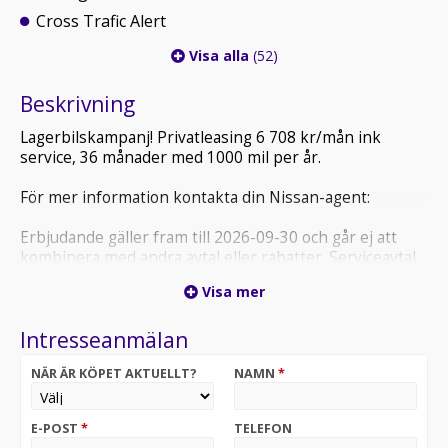
Cross Trafic Alert
Visa alla
(52)
Beskrivning
Lagerbilskampanj! Privatleasing 6 708 kr/mån ink
service, 36 månader med 1000 mil per år.
För mer information kontakta din Nissan-agent:
Erbjudande gäller fram till 2026-09-30 och går ej att
kombinera med andra avtal eller rabatter. Serviceavtal
ingår vid privatleasing och sträcker sig över 3 år och
Visa mer
upp till 6.000 mil.
Intresseanmälan
Med reservation för eventuella förändringar. Bilen på
bilden är extrautrustad. Avtalstid: 36 månader, max.
NÄR ÄR KÖPET AKTUELLT?
NAMN
*
6.000 mil körsträcka. Uppläggningsavgift 995 kr och
administrationsavgift 59 kr/mån tillkommer.
Månadskostnaden är rörlig och kan förändras baserat
E-POST
*
TELEFON
på framtida justeringar i leasegivarens