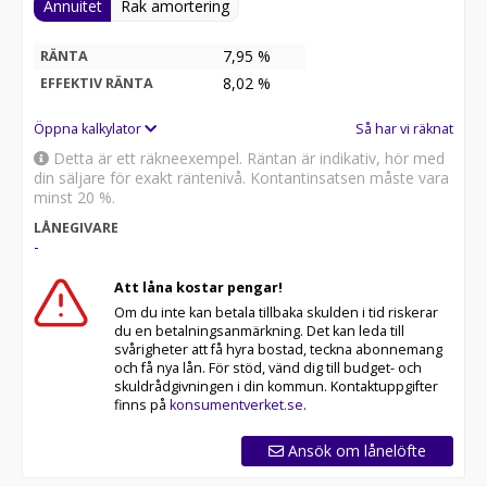
Annuitet
Rak amortering
7,95 %
RÄNTA
8,02
%
EFFEKTIV RÄNTA
Öppna kalkylator
Så har vi räknat
Detta är ett räkneexempel. Räntan är indikativ, hör med
din säljare för exakt räntenivå. Kontantinsatsen måste vara
minst 20 %.
LÅNEGIVARE
-
Att låna kostar pengar!
Om du inte kan betala tillbaka skulden i tid riskerar
du en betalningsanmärkning. Det kan leda till
svårigheter att få hyra bostad, teckna abonnemang
och få nya lån. För stöd, vänd dig till budget- och
skuldrådgivningen i din kommun. Kontaktuppgifter
finns på
konsumentverket.se
.
Ansök om lånelöfte