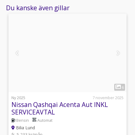
Du kanske även gillar
1
3
6
i
Ny 2025
7 november 2025
k
Nissan Qashqai Acenta Aut INKL
SERVICEAVTAL
Bensin
Automat
Bilia Lund
fr. 5 233 kr/mån