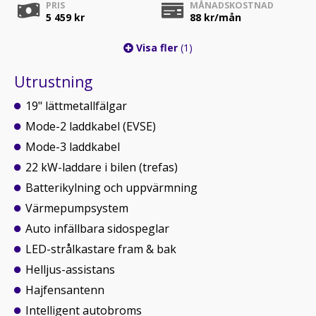
PRIS
MÅNADSKOSTNAD
5 459 kr
88
kr/mån
Visa fler
(1)
Utrustning
19" lättmetallfälgar
Mode-2 laddkabel (EVSE)
Mode-3 laddkabel
22 kW-laddare i bilen (trefas)
Batterikylning och uppvärmning
Värmepumpsystem
Auto infällbara sidospeglar
LED-strålkastare fram & bak
Helljus-assistans
Hajfensantenn
Intelligent autobroms