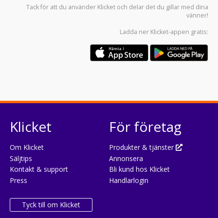
Tack för att du använder
Klicket
och delar det du gillar med dina
vänner!
Ladda ner
Klicket-appen
gratis:
Klicket
För företag
Om Klicket
Produkter & tjänster
Säljtips
Annonsera
Kontakt & support
Bli kund hos Klicket
Press
Handlarlogin
Tyck till om Klicket