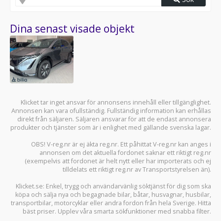
Dina senast visade objekt
Klicket tar inget ansvar för annonsens innehåll eller tillgänglighet.
Annonsen kan vara ofullständig. Fullständig information kan erhållas
direkt från säljaren. Säljaren ansvarar för att de endast annonsera
produkter och tjänster som är i enlighet med gällande svenska lagar.
OBS! V-reg.nr är ej äkta reg.nr. Ett påhittat V-reg.nr kan anges i
annonsen om det aktuella fordonet saknar ett riktigt reg.nr
(exempelvis att fordonet är helt nytt eller har importerats och ej
tilldelats ett riktigt reg.nr av Transportstyrelsen än).
Klicket.se
: Enkel, trygg och användarvänlig söktjänst för dig som ska
köpa och sälja
nya och begagnade bilar
,
båtar
,
husvagnar
,
husbilar
,
transportbilar
,
motorcyklar
eller andra fordon från hela Sverige. Hitta
bäst priser. Upplev våra smarta sökfunktioner med snabba filter.