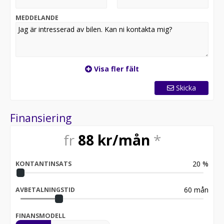
upplåningskostnader. Onormalt slitage och övermil
debiteras utöver hyresavgiften. Erbjuds av Santander
MEDDELANDE
Consumer Bank, sedvanlig kreditprövning sker. Lån via
Nissan finans.
Visa fler fält
Skicka
Finansiering
fr
88
kr/mån
*
20
%
KONTANTINSATS
60
mån
AVBETALNINGSTID
FINANSMODELL