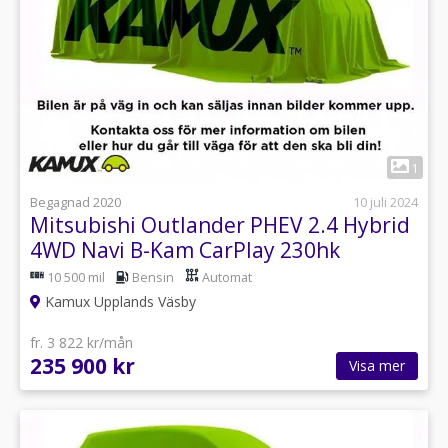
1
Begagnad 2020
10 juli 2024
Mitsubishi Outlander PHEV 2.4 Hybrid
4WD Navi B-Kam CarPlay 230hk
10 500 mil
Bensin
Automat
Kamux Upplands Väsby
fr. 3 822 kr/mån
235 900 kr
Visa mer