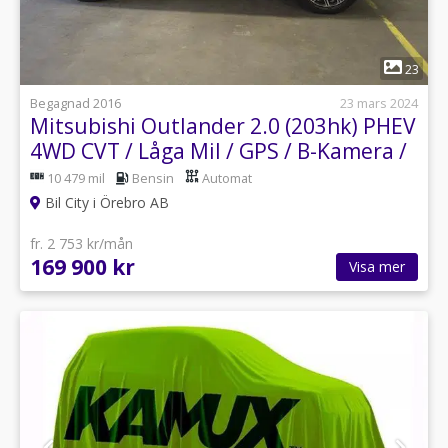
1
23
Begagnad 2016
23 mars 2024
Mitsubishi Outlander 2.0 (203hk) PHEV
4WD CVT / Låga Mil / GPS / B-Kamera /
Nyservad
10 479 mil
Bensin
Automat
Bil City i Örebro AB
fr. 2 753 kr/mån
169 900 kr
Visa mer