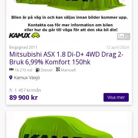
1
21
Begagnad 2011
12 april 2024
Mitsubishi ASX 1.8 Di-D+ 4WD Drag 2-
Bruk 6,99% Komfort 150hk
16 273 mil
Diesel
Manuell
Kamux Växjö
fr. 1 457 kr/mån
89 900 kr
Visa mer