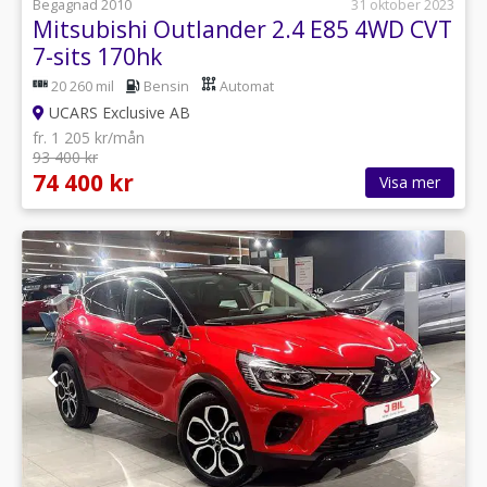
Begagnad 2010
31 oktober 2023
Mitsubishi Outlander 2.4 E85 4WD CVT
7-sits 170hk
20 260 mil
Bensin
Automat
UCARS Exclusive AB
fr. 1 205 kr/mån
93 400 kr
74 400 kr
Visa mer