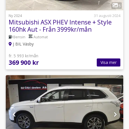
1
5
Ny 2024
31 augusti 2024
Mitsubishi ASX PHEV Intense + Style
160hk Aut - Från 3999kr/mån
Bensin
Automat
J BIL Väsby
fr. 5 993 kr/mån
369 900 kr
Visa mer