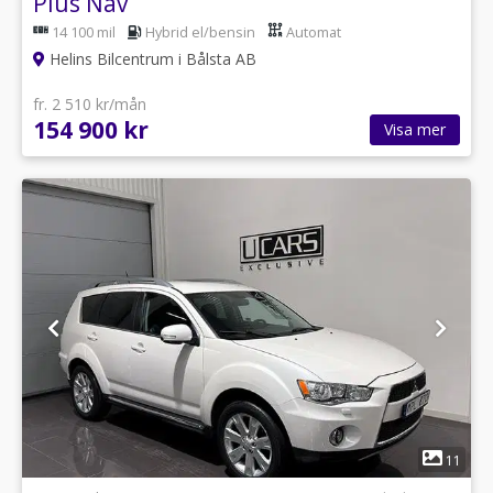
Plus Nav
14 100 mil
Hybrid el/bensin
Automat
Helins Bilcentrum i Bålsta AB
fr. 2 510 kr/mån
154 900 kr
Visa mer
1
11