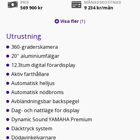
PRIS
MÅNADSKOSTNAD
569 900 kr
9 234
kr/mån
Visa fler
(1)
Utrustning
360-graderskamera
20'' aluminiumfälgar
12.3tum digital förardisplay
Aktiv farthållare
Automatisk helljus
Automatisk nödbroms
Avbländningsbar backspegel
Dag- och nattläge för display
Dynamic Sound YAMAHA Premium
Däcktryck system
Dödavinkelvarnare