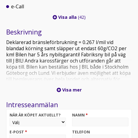
e-Call
Visa alla
(42)
Beskrivning
Deklarerad bränsleförbrukning = 0.267 l/mil vid
blandad körning samt släpper ut endast 60g/CO2 per
km! Bilen har 5 års nybilsgaranti! Fabriksny bil på väg
till J BIL! Andra karossfärger och utföranden går att
köpa till. Bilen kan beställas hos J BIL både i Stockholm
Göteborg och Lund. Vi erbjuder även möjlighet att köpa
till hemleverans över hela landet och alternativ för
finansiering. Välkommen att kontakta våra säljare för
Visa mer
priser samt leveransinformation.
OBS! Bilen på bilden är ett visningsexempel och kan
Intresseanmälan
skilja sig från din faktiska konfiguration.
NÄR ÄR KÖPET AKTUELLT?
NAMN
*
E-POST
*
TELEFON