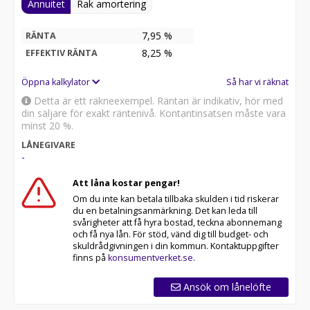
Annuitet
Rak amortering
7,95 %
RÄNTA
8,25
%
EFFEKTIV RÄNTA
Öppna kalkylator
Så har vi räknat
Detta är ett räkneexempel. Räntan är indikativ, hör med
din säljare för exakt räntenivå. Kontantinsatsen måste vara
minst 20 %.
LÅNEGIVARE
-
Att låna kostar pengar!
Om du inte kan betala tillbaka skulden i tid riskerar
du en betalningsanmärkning. Det kan leda till
svårigheter att få hyra bostad, teckna abonnemang
och få nya lån. För stöd, vänd dig till budget- och
skuldrådgivningen i din kommun. Kontaktuppgifter
finns på
konsumentverket.se
.
Ansök om lånelöfte