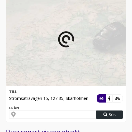
TILL
Strömsätravägen 15, 127 35, Skärholmen
FRÅN
Sök
Dina senast visade objekt