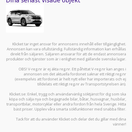
Klicket tar inget ansvar för annonsens innehåll eller tillgänglighet.
Annonsen kan vara ofullständig. Fullständig information kan erhållas
direkt från säljaren. Säljaren ansvarar för att de endast annonsera
produkter och tjänster som är i enlighet med gällande svenska lagar.
OBS! V-reg.nr är ej äkta reg.nr. Ett påhittat V-reg.nr kan anges i
annonsen om det aktuella fordonet saknar ett riktigt reg.nr
(exempelvis att fordonet är helt nytt eller har importerats och ej
tilldelats ett riktigt reg.nr av Transportstyrelsen än).
Klicket.se
: Enkel, trygg och användarvänlig söktjänst för dig som ska
köpa och sälja
nya och begagnade bilar
,
båtar
,
husvagnar
,
husbilar
,
transportbilar
,
motorcyklar
eller andra fordon från hela Sverige. Hitta
bäst priser. Upplev våra smarta sökfunktioner med snabba filter.
Tack för att du använder
Klicket
och delar det du gillar med dina
vänner!