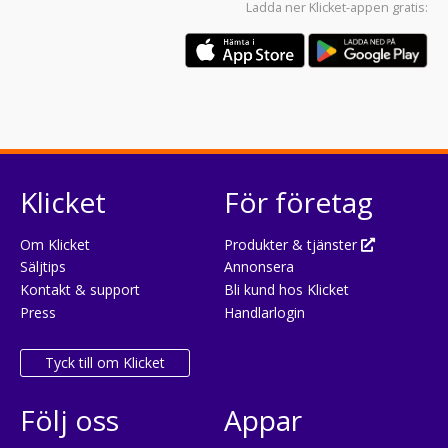
Ladda ner
Klicket-appen
gratis:
Klicket
För företag
Om Klicket
Produkter & tjänster
Säljtips
Annonsera
Kontakt & support
Bli kund hos Klicket
Press
Handlarlogin
Tyck till om Klicket
Följ oss
Appar