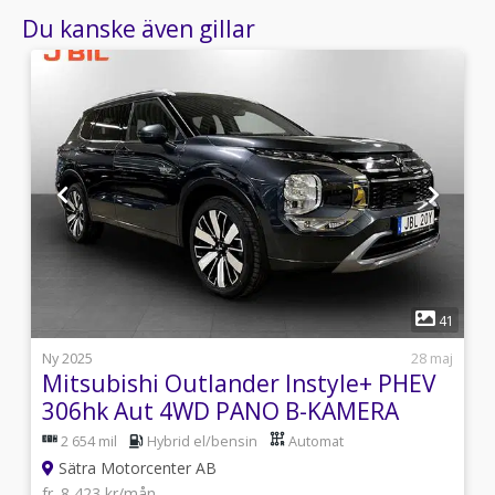
Du kanske även gillar
1
9
41
i
Ny 2025
28 maj
Mitsubishi Outlander Instyle+ PHEV
306hk Aut 4WD PANO B-KAMERA
ELSTOL
2 654 mil
Hybrid el/bensin
Automat
Sätra Motorcenter AB
fr. 8 423 kr/mån