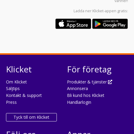
vänner!
Ladda ner
Klicket-appen
gratis:
Klicket
För företag
Om Klicket
Produkter & tjänster
Säljtips
Annonsera
Kontakt & support
Bli kund hos Klicket
Press
Handlarlogin
Tyck till om Klicket