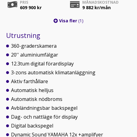
PRIS
MÅNADSKOSTNAD
609 900 kr
9 882
kr/mån
Visa fler
(1)
Utrustning
360-graderskamera
20'' aluminiumfälgar
12.3tum digital förardisplay
3-zons automatisk klimatanläggning
Aktiv farthållare
Automatisk helljus
Automatisk nödbroms
Avbländningsbar backspegel
Dag- och nattläge för display
Digital backspegel
Dynamic Sound YAMAHA 12x +amplifyer