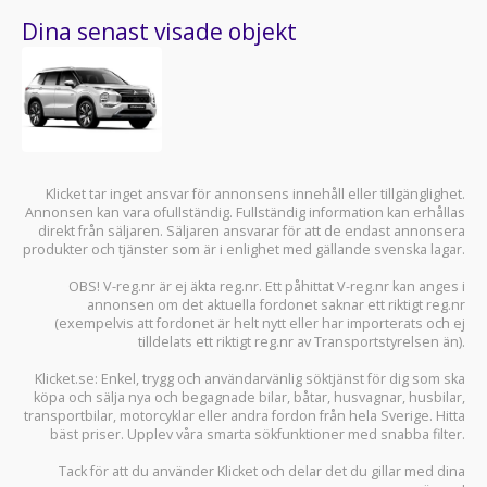
Dina senast visade objekt
Klicket tar inget ansvar för annonsens innehåll eller tillgänglighet.
Annonsen kan vara ofullständig. Fullständig information kan erhållas
direkt från säljaren. Säljaren ansvarar för att de endast annonsera
produkter och tjänster som är i enlighet med gällande svenska lagar.
OBS! V-reg.nr är ej äkta reg.nr. Ett påhittat V-reg.nr kan anges i
annonsen om det aktuella fordonet saknar ett riktigt reg.nr
(exempelvis att fordonet är helt nytt eller har importerats och ej
tilldelats ett riktigt reg.nr av Transportstyrelsen än).
Klicket.se
: Enkel, trygg och användarvänlig söktjänst för dig som ska
köpa och sälja
nya och begagnade bilar
,
båtar
,
husvagnar
,
husbilar
,
transportbilar
,
motorcyklar
eller andra fordon från hela Sverige. Hitta
bäst priser. Upplev våra smarta sökfunktioner med snabba filter.
Tack för att du använder
Klicket
och delar det du gillar med dina