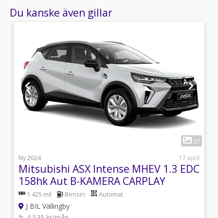
Du kanske även gillar
1
5
37
i
Ny 2024
17 april
Mitsubishi ASX Intense MHEV 1.3 EDC
158hk Aut B-KAMERA CARPLAY
1 425 mil
Bensin
Automat
J BIL Vällingby
fr. 4 535 kr/mån