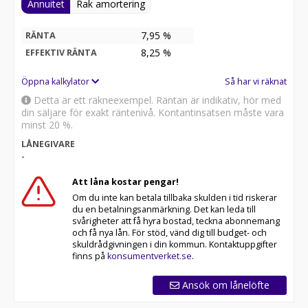
Annuitet
Rak amortering
7,95 %
RÄNTA
8,25
%
EFFEKTIV RÄNTA
Öppna kalkylator
Så har vi räknat
Detta är ett räkneexempel. Räntan är indikativ, hör med
din säljare för exakt räntenivå. Kontantinsatsen måste vara
minst 20 %.
LÅNEGIVARE
-
Att låna kostar pengar!
Om du inte kan betala tillbaka skulden i tid riskerar
du en betalningsanmärkning. Det kan leda till
svårigheter att få hyra bostad, teckna abonnemang
och få nya lån. För stöd, vänd dig till budget- och
skuldrådgivningen i din kommun. Kontaktuppgifter
finns på
konsumentverket.se
.
Ansök om lånelöfte