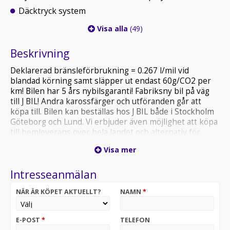
Däcktryck system
Visa alla
(49)
Beskrivning
Deklarerad bränsleförbrukning = 0.267 l/mil vid
blandad körning samt släpper ut endast 60g/CO2 per
km! Bilen har 5 års nybilsgaranti! Fabriksny bil på väg
till J BIL! Andra karossfärger och utföranden går att
köpa till. Bilen kan beställas hos J BIL både i Stockholm
Göteborg och Lund. Vi erbjuder även möjlighet att köpa
till hemleverans över hela landet och alternativ för
finansiering. Går att få på privatleasing. Välkommen att
Visa mer
kontakta våra säljare för priser samt
leveransinformation.
Intresseanmälan
OBS! Bilen på bilden är ett visningsexempel och kan
skilja sig från din faktiska konfiguration.
NÄR ÄR KÖPET AKTUELLT?
NAMN
*
E-POST
*
TELEFON