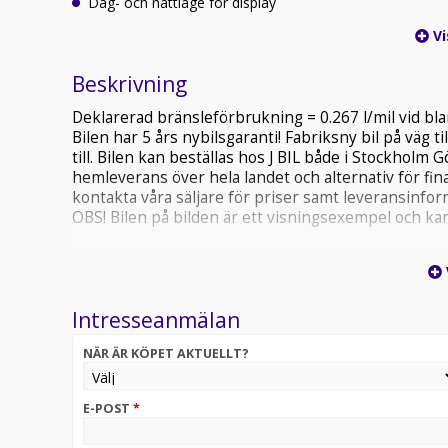
Dag- och nattläge för display
Vi
Beskrivning
Deklarerad bränsleförbrukning = 0.267 l/mil vid b
Bilen har 5 års nybilsgaranti! Fabriksny bil på väg t
till. Bilen kan beställas hos J BIL både i Stockholm 
hemleverans över hela landet och alternativ för fin
kontakta våra säljare för priser samt leveransinfor
OBS! Bilen på bilden är ett visningsexempel och kan 
Intresseanmälan
NÄR ÄR KÖPET AKTUELLT?
E-POST
*