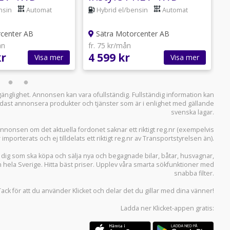
PRIVATLEASING
nsin
Automat
Hybrid el/bensin
Automat
center AB
Sätra Motorcenter AB
ån
fr. 75 kr/mån
f
kr
4 599 kr
5
Visa mer
Visa mer
llgänglighet. Annonsen kan vara ofullständig. Fullständig information kan
 endast annonsera produkter och tjänster som är i enlighet med gällande
svenska lagar.
i annonsen om det aktuella fordonet saknar ett riktigt reg.nr (exempelvis
r importerats och ej tilldelats ett riktigt reg.nr av Transportstyrelsen än).
r dig som ska köpa och sälja
nya och begagnade bilar
,
båtar
,
husvagnar
,
n hela Sverige. Hitta bäst priser. Upplev våra smarta sökfunktioner med
snabba filter.
Tack för att du använder
Klicket
och delar det du gillar med dina vänner!
Ladda ner
Klicket-appen
gratis: