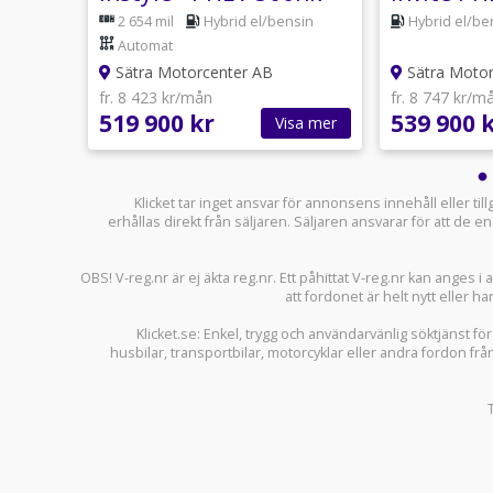
Y
Aut 4WD PANO B-
utomat
2 654 mil
Hybrid el/bensin
Hybrid el/be
KAMERA ELSTOL
Automat
Sätra Motorcenter AB
Sätra Motor
fr. 8 423 kr/mån
fr. 8 747 kr/m
519 900 kr
539 900 
sa mer
Visa mer
Klicket tar inget ansvar för annonsens innehåll eller ti
erhållas direkt från säljaren. Säljaren ansvarar för att de
OBS! V-reg.nr är ej äkta reg.nr. Ett påhittat V-reg.nr kan anges 
att fordonet är helt nytt eller ha
Klicket.se
: Enkel, trygg och användarvänlig söktjänst fö
husbilar
,
transportbilar
,
motorcyklar
eller andra fordon frå