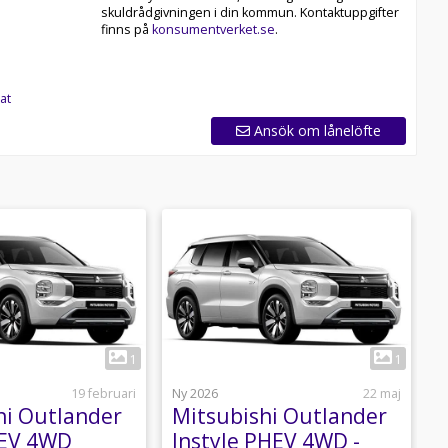
skuldrådgivningen i din kommun. Kontaktuppgifter
finns på
konsumentverket.se
.
at
Ansök om lånelöfte
1
1
19 februari
Ny 2026
22 maj
N
hi Outlander
Mitsubishi Outlander
M
HEV 4WD
Instyle PHEV 4WD -