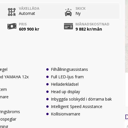
VÄXELLÅDA
SKICK
Automat
Ny
PRIS
MÅNADSKOSTNAD
609 900 kr
9 882
kr/mån
pegel
Filhållningsassistans
nd YAMAHA 12x
Full LED-ljus fram
Helläderklädsel
stem
Head up display
rnare
Inbyggda solskydd i dörrarna bak
Intelligent Speed Assistance
eringsbroms
Kollisionvarnare
D
idospeglar
rning