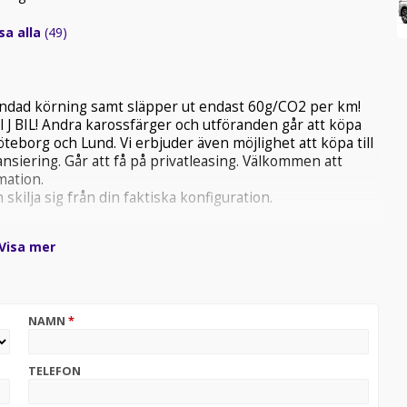
sa alla
(49)
landad körning samt släpper ut endast 60g/CO2 per km!
ill J BIL! Andra karossfärger och utföranden går att köpa
Göteborg och Lund. Vi erbjuder även möjlighet att köpa till
ansiering. Går att få på privatleasing. Välkommen att
mation.
skilja sig från din faktiska konfiguration.
Visa mer
NAMN
*
TELEFON