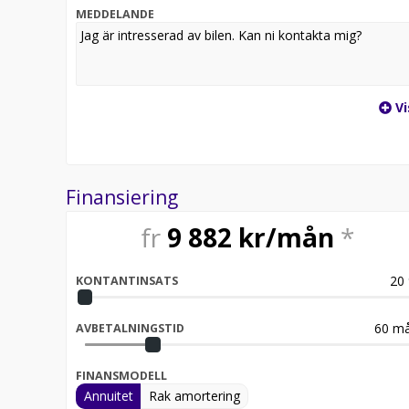
MEDDELANDE
Vi
Finansiering
fr
9 882
kr/mån
*
20
KONTANTINSATS
60
må
AVBETALNINGSTID
FINANSMODELL
Annuitet
Rak amortering