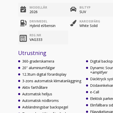
MODELLÅR
BILTYP
2026
SUV
DRIVMEDEL
KAROSSFÄRG
Hybrid el/bensin
White Solid
REG.NR
VAG333
Utrustning
360-graderskamera
Digital backs
20'' aluminiumfälgar
Dynamic Sou
+amplifyer
12.3tum digital förardisplay
Däcktryck sy
3-zons automatisk klimatanläggning
Dödavinkelva
Aktiv farthållare
e-Call
Automatisk helljus
Elektisk park
Automatisk nödbroms
Elinfällbara s
Avbländningsbar backspegel
Filavvikelseva