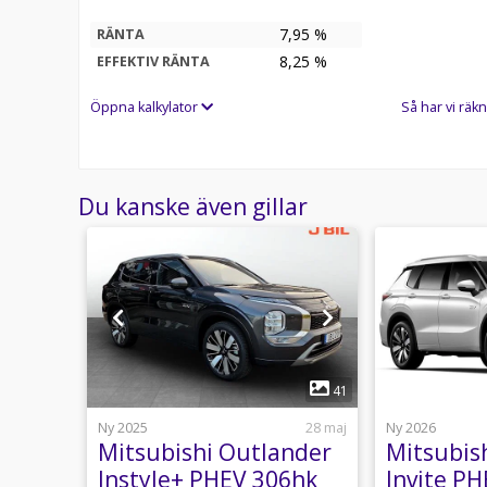
7,95 %
RÄNTA
8,25
%
EFFEKTIV RÄNTA
Öppna kalkylator
Så har vi räkn
Du kanske även gillar
1
19
41
usti 07:44
Ny 2025
28 maj
Ny 2026
nder
Mitsubishi Outlander
Mitsubis
6hk
Instyle+ PHEV 306hk
Invite P