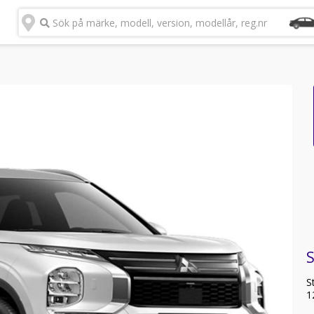
Sök på märke, modell, version, modellår, reg.nr
S
1