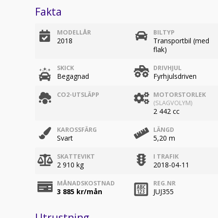
Fakta
MODELLÅR
BILTYP
2018
Transportbil (med
flak)
SKICK
DRIVHJUL
Begagnad
Fyrhjulsdriven
CO2-UTSLÄPP
MOTORSTORLEK
(SLAGVOLYM)
2 442 cc
KAROSSFÄRG
LÄNGD
Svart
5,20 m
SKATTEVIKT
I TRAFIK
2 910 kg
2018-04-11
MÅNADSKOSTNAD
REG.NR
3 885
kr/mån
JUJ355
Utrustning