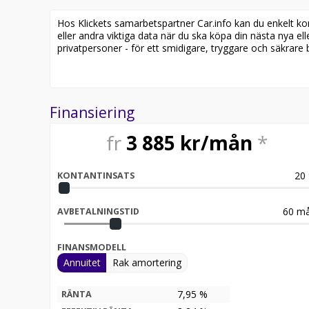
- Skinnklädsel
- Farthållare
Hos Klickets samarbetspartner Car.info kan du enkelt kontr
- Bluetooth
eller andra viktiga data när du ska köpa din nästa nya ell
privatpersoner - för ett smidigare, tryggare och säkrare b
Jämför denna bil med någon av våra andra Mitsubishi
https://www.riddermarkbil.se/kopa-bil/?series=l20
Övrig information om bilen:
Finansiering
Vid blandad körning är förbrukning endast 0.72 l/mi
Besiktigad till och med 2027-06-30
fr
3 885
kr/mån
*
Leasbar för företag
Möjlighet till 12-60 månaders garanti
20
KONTANTINSATS
Besök
för att:
• Se närbilder och film på bilen
60
må
AVBETALNINGSTID
• Reservera bilen direkt online
• Få mer info om utrustning och tillval
FINANSMODELL
Riddermark Bil Trygghetsleasing
Annuitet
Rak amortering
Med Riddermark Bil Trygghetsleasing får du fullstä
7,95 %
RÄNTA
extern garanti och dubbla, kvalitetssäkrade hjulup