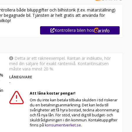
ollera både biluppgifter och bilhistorik (t.ex. mätarställning)
er begagnade bil. Tjänsten är helt gratis att använda för
ilköp!
 L200 i lager. Se våra bilar på
0
Kontrollera bilen hos
l
Detta är ett räkneexempel. Räntan är indikativ, hör
med din säljare för exakt räntenivå. Kontantinsatsen
måste vara minst 20 %.
%
LÅNEGIVARE
-
n
Att låna kostar pengar!
Om du inte kan betala tillbaka skulden i tid riskerar
du en betalningsanmärkning. Det kan leda till
svårigheter att få hyra bostad, teckna abonnemang
och få nya lån. För stöd, vänd dig till budget- och
skuldrådgivningen i din kommun. Kontaktuppgifter
ndig sinnesro under hela leasingperioden. Vi erbjuder
finns på
konsumentverket.se
.
psättningar, allt till marknadens mest konkurrenskraftiga