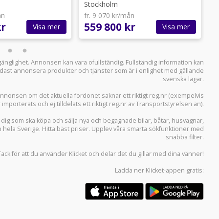
Stockholm
S
ån
fr. 9 070 kr/mån
f
kr
559 800 kr
4
Visa mer
Visa mer
llgänglighet. Annonsen kan vara ofullständig. Fullständig information kan
 endast annonsera produkter och tjänster som är i enlighet med gällande
svenska lagar.
i annonsen om det aktuella fordonet saknar ett riktigt reg.nr (exempelvis
r importerats och ej tilldelats ett riktigt reg.nr av Transportstyrelsen än).
r dig som ska köpa och sälja
nya och begagnade bilar
,
båtar
,
husvagnar
,
n hela Sverige. Hitta bäst priser. Upplev våra smarta sökfunktioner med
snabba filter.
Tack för att du använder
Klicket
och delar det du gillar med dina vänner!
Ladda ner
Klicket-appen
gratis: