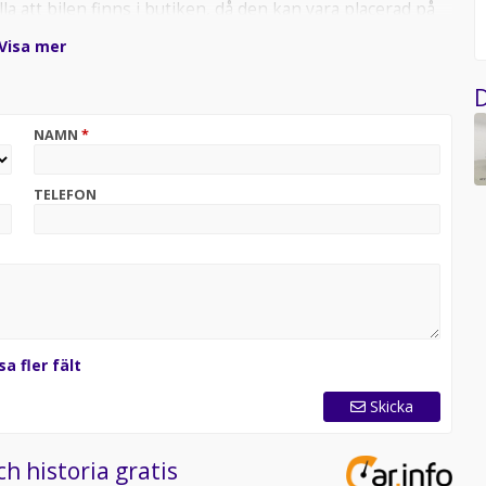
la att bilen finns i butiken, då den kan vara placerad på
Visa mer
D
NAMN
*
TELEFON
sa fler fält
Skicka
ch historia gratis