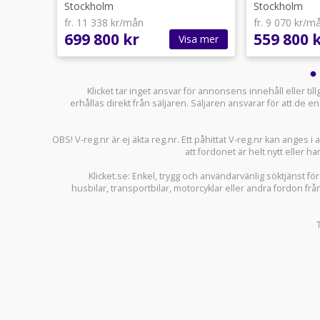
Stockholm
Stockholm
fr. 11 338 kr/mån
fr. 9 070 kr/m
699 800 kr
559 800 
sa mer
Visa mer
Klicket tar inget ansvar för annonsens innehåll eller ti
erhållas direkt från säljaren. Säljaren ansvarar för att de
OBS! V-reg.nr är ej äkta reg.nr. Ett påhittat V-reg.nr kan anges 
att fordonet är helt nytt eller ha
Klicket.se
: Enkel, trygg och användarvänlig söktjänst fö
husbilar
,
transportbilar
,
motorcyklar
eller andra fordon frå