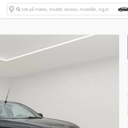
Sök på märke, modell, version, modellår, reg.nr