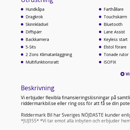
Hundkåpa
Farthållare
Dragkrok
Touchskärm
Skinnklädsel
Bluetooth
Diffspärr
Lane Assist
Backkamera
Keyless start
5-Sits
Elstol förare
2 Zons Klimatanläggning
Tonade rutor
Multifunktionsratt
ISOFIX
Vi
Beskrivning
Vi erbjuder flexibla finansieringslösningar på sam
riddermarkbil.se eller ring oss för att få se din po
Riddermark Bil har Sveriges NÖJDASTE kunder enlig
*JUJ355* *Vi tar emot alla inbyten och erbjuder hem