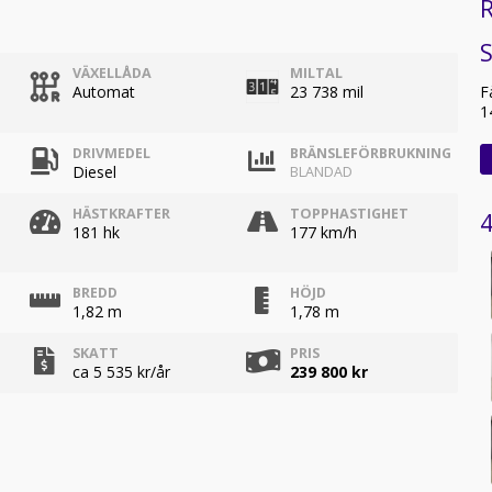
R
VÄXELLÅDA
MILTAL
F
Automat
23 738 mil
1
DRIVMEDEL
BRÄNSLEFÖRBRUKNING
Diesel
BLANDAD
HÄSTKRAFTER
TOPPHASTIGHET
4
181 hk
177 km/h
BREDD
HÖJD
1,82 m
1,78 m
SKATT
PRIS
ca 5 535 kr/år
239 800 kr