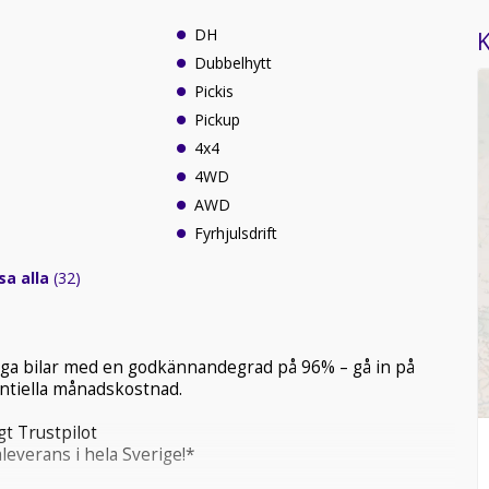
DH
K
Dubbelhytt
Pickis
Pickup
4x4
4WD
AWD
Fyrhjulsdrift
sa alla
(32)
tliga bilar med en godkännandegrad på 96% – gå in på
tentiella månadskostnad.
t Trustpilot
leverans i hela Sverige!*