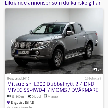
Liknande annonser som du kanske gillar
1
27
Begagnad 2019
26 februari
Mitsubishi L200 Dubbelhytt 2.4 DI-D
MIVEC SS-4WD-II / MOMS / DVÄRMARE
13 800 mil
Diesel
Manuell
Engqvist Bil AB
fr. 4 697 kr/mån