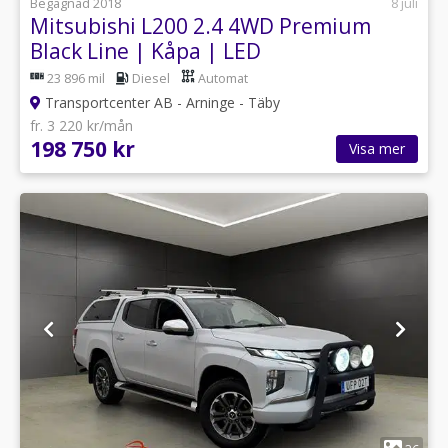
Begagnad 2018
8 juli
Mitsubishi L200 2.4 4WD Premium
Black Line | Kåpa | LED
23 896 mil
Diesel
Automat
Transportcenter AB - Arninge - Täby
fr. 3 220 kr/mån
198 750 kr
Visa mer
1