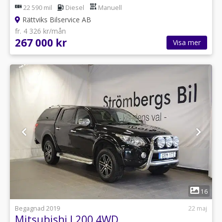
22 590 mil
Diesel
Manuell
Rättviks Bilservice AB
fr. 4 326 kr/mån
267 000 kr
Visa mer
1
16
Begagnad 2019
22 maj
Mitsubishi L200 4WD