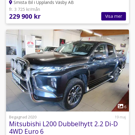
Smista Bil i Upplands Väsby AB
fr. 3 725 kr/mån
229 900 kr
Visa mer
1
6
Begagnad 2020
19 maj
Mitsubishi L200 Dubbelhytt 2.2 Di-D
4WD Euro 6