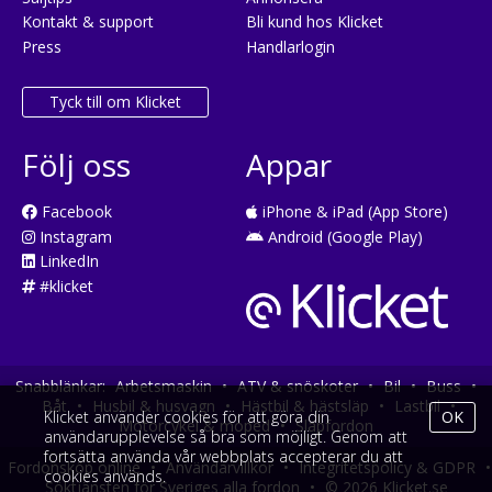
Kontakt & support
Bli kund hos Klicket
Press
Handlarlogin
Tyck till om Klicket
Följ oss
Appar
Facebook
iPhone & iPad (App Store)
Instagram
Android (Google Play)
LinkedIn
#klicket
Snabblänkar:
Arbetsmaskin
•
ATV & snöskoter
•
Bil
•
Buss
•
Båt
•
Husbil & husvagn
•
Hästbil & hästsläp
•
Lastbil
•
Klicket använder cookies för att göra din
OK
Motorcykel & moped
•
Släpfordon
användarupplevelse så bra som möjligt. Genom att
fortsätta använda vår webbplats accepterar du att
Fordonsköp online
•
Användarvillkor
•
Integritetspolicy & GDPR
•
cookies används.
Söktjänsten för Sveriges alla fordon
•
© 2026 Klicket.se