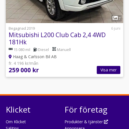
1
7
Begagnad 2019
6 juni
Mitsubishi L200 Club Cab 2,4 4WD
181Hk
15 080 mil
Diesel
Manuell
Haag & Carlsson Bil AB
fr. 4 196 kr/mån
259 000 kr
Visa mer
Klicket
För företag
Om Klicket
Produkter & tjänster
Säljtips
Annonsera