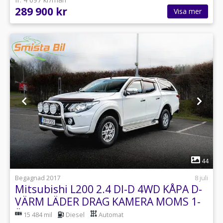
289 900 kr
Visa mer
1
44
Begagnad 2017
8 juli
Mitsubishi L200 2.4 DI-D 4WD KÅPA D-
VÄRM LÄDER DRAG KAMERA MOMS 1-
ÄGARE
15 484 mil
Diesel
Automat