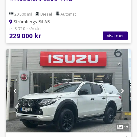
20 500 mil
Diesel
Automat
Strömbergs Bil AB
fr. 3 710 kr/mån
229 000 kr
Visa mer
1
17