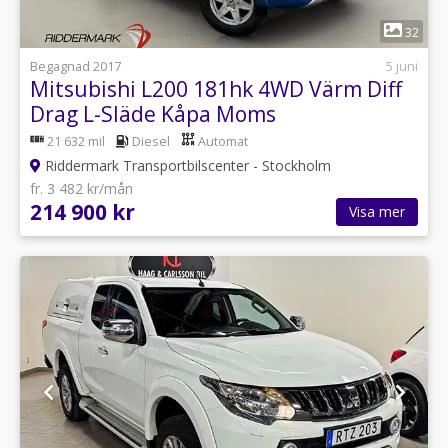
1
32
Begagnad 2017
5 juni
Mitsubishi L200 181hk 4WD Värm Diff
Drag L-Släde Kåpa Moms
21 632 mil
Diesel
Automat
Riddermark Transportbilscenter - Stockholm
fr. 3 482 kr/mån
214 900 kr
Visa mer