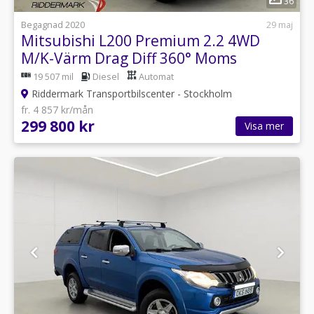
36
Begagnad 2020
29 maj
Mitsubishi L200 Premium 2.2 4WD
M/K-Värm Drag Diff 360° Moms
19 507 mil
Diesel
Automat
Riddermark Transportbilscenter - Stockholm
fr. 4 857 kr/mån
299 800 kr
Visa mer