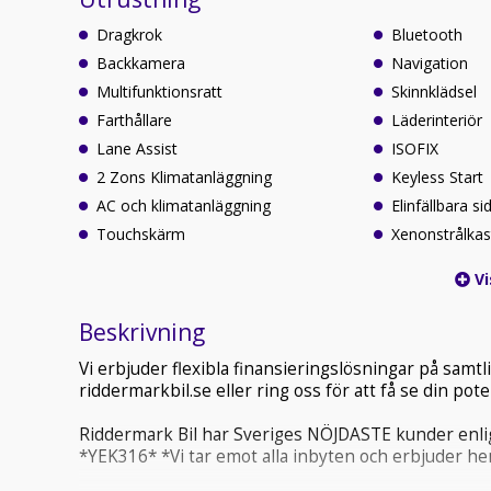
Dragkrok
Bluetooth
Backkamera
Navigation
Multifunktionsratt
Skinnklädsel
Farthållare
Läderinteriör
Lane Assist
ISOFIX
2 Zons Klimatanläggning
Keyless Start
AC och klimatanläggning
Elinfällbara s
Touchskärm
Xenonstrålkas
Vi
Beskrivning
Vi erbjuder flexibla finansieringslösningar på sam
riddermarkbil.se eller ring oss för att få se din po
Riddermark Bil har Sveriges NÖJDASTE kunder enlig
*YEK316* *Vi tar emot alla inbyten och erbjuder he