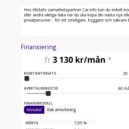
- Skinnklädsel
- Farthållare
Hos Klickets samarbetspartner Car.info kan du enkelt kontr
- 5-Sits
eller andra viktiga data när du ska köpa din nästa nya ell
privatpersoner - för ett smidigare, tryggare och säkrare b
Jämför denna bil med någon av våra andra Mitsubishi
https://www.riddermarkbil.se/kopa-bil/?series=l20
Övrig information om bilen:
Finansiering
Vid blandad körning är förbrukning endast 0.64 l/mi
Besiktigad till och med 2026-09-30
fr
3 130
kr/mån
*
Leasbar för företag
Möjlighet till 12-60 månaders garanti
20
KONTANTINSATS
Besök
för att:
• Se närbilder och film på bilen
60
må
AVBETALNINGSTID
• Reservera bilen direkt online
• Få mer info om utrustning och tillval
FINANSMODELL
Riddermark Bil Trygghetsleasing
Annuitet
Rak amortering
Med Riddermark Bil Trygghetsleasing får du fullstä
7,95 %
RÄNTA
extern garanti och dubbla, kvalitetssäkrade hjulup