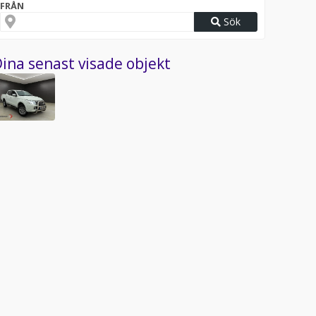
FRÅN
Sök
ina senast visade objekt