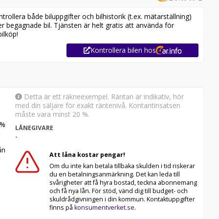
ollera både biluppgifter och bilhistorik (t.ex. mätarställning)
er begagnade bil. Tjänsten är helt gratis att använda för
ilköp!
 L200 i lager. Se våra bilar på
0
Kontrollera bilen hos
l
Detta är ett räkneexempel. Räntan är indikativ, hör
med din säljare för exakt räntenivå. Kontantinsatsen
måste vara minst 20 %.
%
LÅNEGIVARE
-
n
Att låna kostar pengar!
Om du inte kan betala tillbaka skulden i tid riskerar
du en betalningsanmärkning. Det kan leda till
svårigheter att få hyra bostad, teckna abonnemang
och få nya lån. För stöd, vänd dig till budget- och
skuldrådgivningen i din kommun. Kontaktuppgifter
ndig sinnesro under hela leasingperioden. Vi erbjuder
finns på
konsumentverket.se
.
psättningar, allt till marknadens mest konkurrenskraftiga