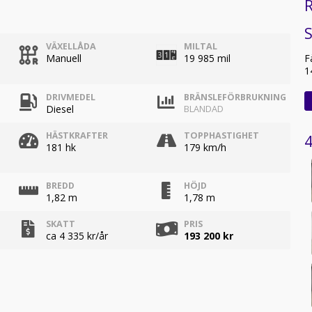
R
VÄXELLÅDA
MILTAL
F
Manuell
19 985 mil
1
DRIVMEDEL
BRÄNSLEFÖRBRUKNING
Diesel
BLANDAD
HÄSTKRAFTER
TOPPHASTIGHET
4
181 hk
179 km/h
BREDD
HÖJD
1,82 m
1,78 m
SKATT
PRIS
ca 4 335 kr/år
193 200 kr