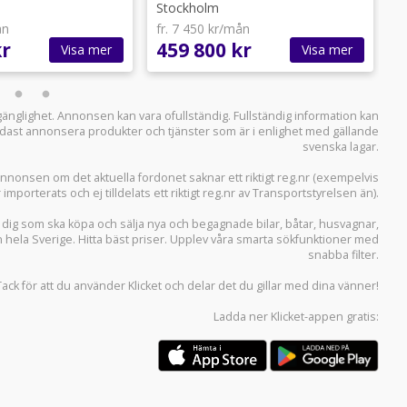
Stockholm
ån
fr. 7 450 kr/mån
f
kr
459 800 kr
3
Visa mer
Visa mer
llgänglighet. Annonsen kan vara ofullständig. Fullständig information kan
 endast annonsera produkter och tjänster som är i enlighet med gällande
svenska lagar.
i annonsen om det aktuella fordonet saknar ett riktigt reg.nr (exempelvis
r importerats och ej tilldelats ett riktigt reg.nr av Transportstyrelsen än).
r dig som ska köpa och sälja
nya och begagnade bilar
,
båtar
,
husvagnar
,
n hela Sverige. Hitta bäst priser. Upplev våra smarta sökfunktioner med
snabba filter.
Tack för att du använder
Klicket
och delar det du gillar med dina vänner!
Ladda ner
Klicket-appen
gratis: