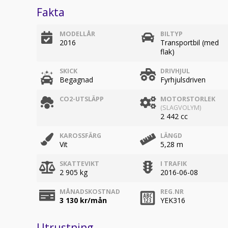
Fakta
MODELLÅR
BILTYP
2016
Transportbil (med
flak)
SKICK
DRIVHJUL
Begagnad
Fyrhjulsdriven
CO2-UTSLÄPP
MOTORSTORLEK
(SLAGVOLYM)
2 442 cc
KAROSSFÄRG
LÄNGD
Vit
5,28 m
SKATTEVIKT
I TRAFIK
2 905 kg
2016-06-08
MÅNADSKOSTNAD
REG.NR
3 130
kr/mån
YEK316
Utrustning