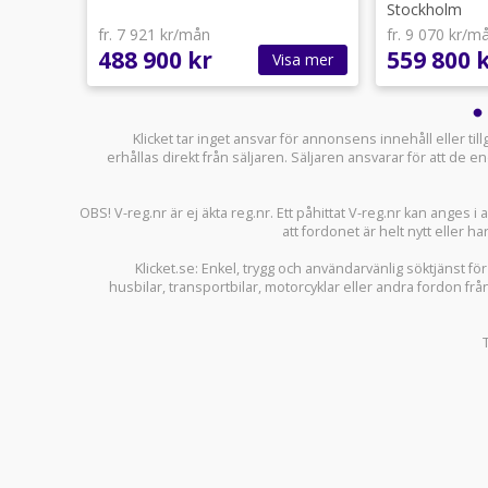
Stockholm
fr. 7 921 kr/mån
fr. 9 070 kr/m
488 900 kr
559 800 
sa mer
Visa mer
Klicket tar inget ansvar för annonsens innehåll eller ti
erhållas direkt från säljaren. Säljaren ansvarar för att de
OBS! V-reg.nr är ej äkta reg.nr. Ett påhittat V-reg.nr kan anges 
att fordonet är helt nytt eller ha
Klicket.se
: Enkel, trygg och användarvänlig söktjänst fö
husbilar
,
transportbilar
,
motorcyklar
eller andra fordon frå