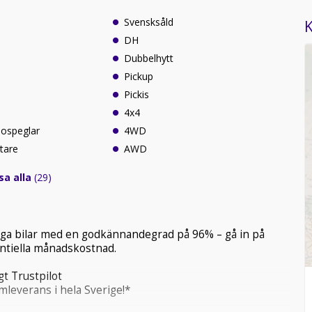
Svensksåld
K
DH
Dubbelhytt
Pickup
Pickis
4x4
idospeglar
4WD
tare
AWD
sa alla
(29)
tliga bilar med en godkännandegrad på 96% – gå in på
tentiella månadskostnad.
t Trustpilot
mleverans i hela Sverige!*