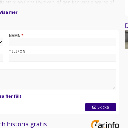
la att bilen finns i butiken, då den kan vara placerad på
Visa mer
D
NAMN
*
TELEFON
sa fler fält
Skicka
ch historia gratis