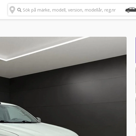
Sök på märke, modell, version, modellår, reg.nr