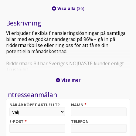
Visa alla
(36)
Beskrivning
Vi erbjuder flexibla finansieringslösningar på samtliga
bilar med en godkännandegrad på 96% – gå in på
riddermarkbil.se eller ring oss för att få se din
potentiella månadskostnad.
Riddermark Bil har Sveriges NÖJDASTE kunder enligt
Trustpilot
*BOX34M* *Vi tar emot alla inbyten och erbjuder
Visa mer
hemleverans i hela Sverige!*
Intresseanmälan
Varmt välkommen till Riddermark Bil Uppsala!
NÄR ÄR KÖPET AKTUELLT?
NAMN
*
Mitsubishi Eclipse Cross är en modern fyrhjulsdriven
SUV med sportig design och hög komfort. Den erbjuder
bra utrymmen, hög sittposition och fyrhjulsdrift som
E-POST
*
TELEFON
gör den perfekt för både vardag, familjeliv och äventyr
året runt.