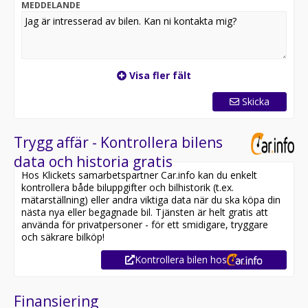
MEDDELANDE
Kontakta oss för mer information:
Utrustning inkluderar:
- Intense Onyx
- Navigation
Visa fler fält
- Head-up display
- 360° kamera
Skicka
- Rattvärme
- Skinnklädsel
- Taklucka
Trygg affär - Kontrollera bilens
- Fosgate ljudsystem
data och historia gratis
- Adaptiv farthållare
Hos Klickets samarbetspartner Car.info kan du enkelt
kontrollera både biluppgifter och bilhistorik (t.ex.
Övrig information om bilen:
mätarställning) eller andra viktiga data när du ska köpa din
Vid blandad körning är förbrukning endast 0.77l/mil
nästa nya eller begagnade bil. Tjänsten är helt gratis att
Besiktigad till och med 2026-12-31
använda för privatpersoner - för ett smidigare, tryggare
Möjlighet till 12-60 månaders garanti
och säkrare bilköp!
Kontrollera bilen hos
Senast servad:
2025-05-08 - 9451 mil
Finansiering
Besök