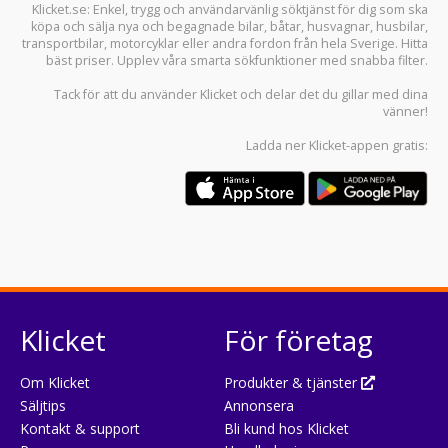
Klicket.se
: Enkel, trygg och användarvänlig söktjänst för dig som ska
köpa och sälja
nya och begagnade bilar
,
båtar
,
husvagnar
,
husbilar
,
transportbilar
,
motorcyklar
eller andra fordon från hela Sverige. Hitta
bäst priser. Upplev våra smarta sökfunktioner med snabba filter.
Tack för att du använder
Klicket
och delar det du gillar med dina
vänner!
Ladda ner
Klicket-appen
gratis:
Klicket
För företag
Om Klicket
Produkter & tjänster
Säljtips
Annonsera
Kontakt & support
Bli kund hos Klicket