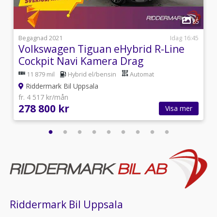
CarPlay,Parkeringssensor bak
1
7
85
i
Begagnad 2021
Idag 16:45
Volkswagen Tiguan eHybrid R-Line
Cockpit Navi Kamera Drag
11 879 mil
Hybrid el/bensin
Automat
Riddermark Bil Uppsala
fr. 4 517 kr/mån
278 800 kr
Visa mer
Riddermark Bil Uppsala