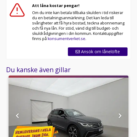
Att låna kostar pengar!
Med korta lagertider försvinner våra bilar snabbt! Ring
Om du inte kan betala tillbaka skulden i tid riskerar
oss idag för att reservera din bil: 018-470 74 00. Vi
du en betalningsanmärkning. Det kan leda till
erbjuder även skräddarsydd finansiering och 14 dagars
svårigheter att få hyra bostad, teckna abonnemang
fri försäkring från Folksam.
och få nya lån. För stöd, vänd dig till budget- och
skuldrådgivningen i din kommun. Kontaktuppgifter
Se hur vi genomför våra tester här:
finns på
konsumentverket.se
.
Välkomna!
Ansök om lånelöfte
Utrustning/Tillbehör:
Du kanske även gillar
Få brukare,Intense
Onyx,Soltak/glastak,Fyrhjulsdrift,Taklucka,Döda vinkel
varnare,Rockford fosgat ljudsystem,Head-up
display,360°
kamera,Backkamera,Skinnklädsel,Rattvärme,Multifunktion
farthållare,Lane assist,Keyless
start,ACC/Klimatanläggning,Isofix
bak,Svensksåld,Läderinteriör,AC/klimatanläggning,Blueto
bak,Parkeringssensorer fram,Klädsel (Helskinn),AC och
klimatanläggning,Farthållare,Färddator,Elhissar fram
och bak,2 Zons Klimatanläggning,Klädsel
(helskinn),Aircondition,Helskinn,Apple