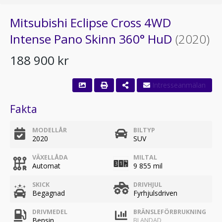
Mitsubishi Eclipse Cross 4WD
Intense Pano Skinn 360° HuD
(2020)
188 900 kr
Fakta
MODELLÅR
BILTYP
2020
SUV
VÄXELLÅDA
MILTAL
Automat
9 855 mil
SKICK
DRIVHJUL
Begagnad
Fyrhjulsdriven
DRIVMEDEL
BRÄNSLEFÖRBRUKNING
Bensin
BLANDAD