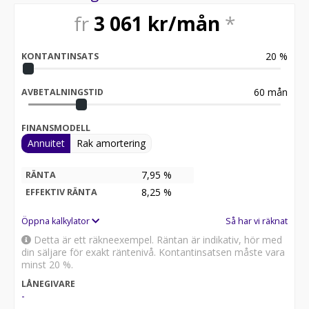
för att:
fr
3 061
kr/mån
*
• Se närbilder och film på bilen
• Reservera bilen direkt online
• Få mer info om utrustning och tillval
20
%
KONTANTINSATS
Därför ska du välja Riddermark Bil:
* Störst i Sverige på begagnade bilar
60
mån
AVBETALNINGSTID
* Erbjuder hemleverans i hela Sverige
* 14 dagars helförsäkring via Folksam
FINANSMODELL
* Över 10 tusen omdömen på Trustpilot
Annuitet
Rak amortering
* Våra bilar är testade på över 100 punkter
* Kvalitetssäkrade bilar
7,95 %
RÄNTA
Telefontider:
8,25
%
EFFEKTIV RÄNTA
Besökstider i butik:
Öppna kalkylator
Så har vi räknat
Detta är ett räkneexempel. Räntan är indikativ, hör med
RIDDERMARK BIL TRYGGHETSPAKET:
din säljare för exakt räntenivå. Kontantinsatsen måste vara
Skydda din bil med vårt trygghetspaket. Välj mellan 12-
minst 20 %.
60 månaders garanti och komplettera med extra
LÅNEGIVARE
hjuluppsättningar till bra priser. Gör ditt bilköp tryggt
-
och enkelt hos oss.