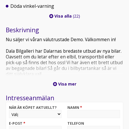
Döda vinkel-varning
Visa alla
(22)
Beskrivning
Nu säljer vi våran välutrustade Demo. Välkommen in!
Dala Bilgalleri har Dalarnas bredaste utbud av nya bilar.
Oavsett om du letar efter en elbil, transportbil eller
pick-up så finns det hos oss! Vi har även ett brett utbud
av begagnade bilar! Så går du i bilbytartankar så är vi
ditt självklara val!
Välkommen till oss på Singelgatan 5 i Borlänge!
Visa mer
Intresseanmälan
NÄR ÄR KÖPET AKTUELLT?
NAMN
*
E-POST
*
TELEFON