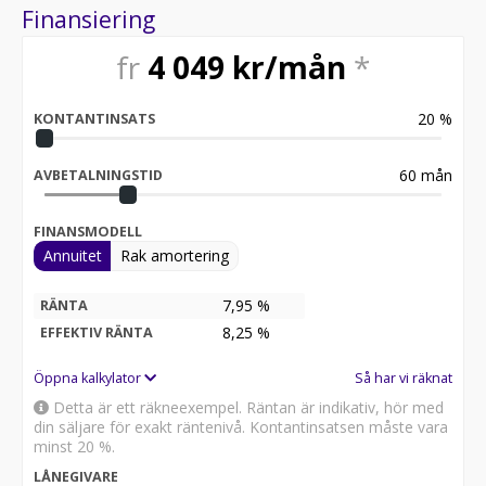
Finansiering
fr
4 049
kr/mån
*
20
%
KONTANTINSATS
60
mån
AVBETALNINGSTID
FINANSMODELL
Annuitet
Rak amortering
7,95 %
RÄNTA
8,25
%
EFFEKTIV RÄNTA
Öppna kalkylator
Så har vi räknat
Detta är ett räkneexempel. Räntan är indikativ, hör med
din säljare för exakt räntenivå. Kontantinsatsen måste vara
minst 20 %.
LÅNEGIVARE