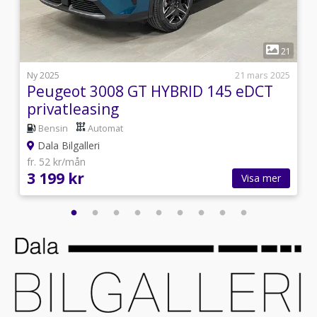
1
5
21
i
Ny 2025
21 mars 2025
Peugeot 3008 GT HYBRID 145 eDCT
privatleasing
Bensin
Automat
Dala Bilgalleri
fr. 52 kr/mån
3 199 kr
Visa mer