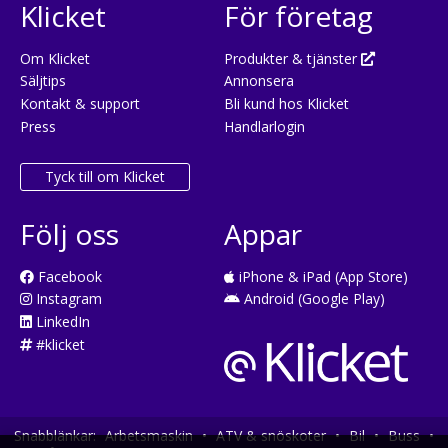
Klicket
För företag
Om Klicket
Produkter & tjänster
Säljtips
Annonsera
Kontakt & support
Bli kund hos Klicket
Press
Handlarlogin
Tyck till om Klicket
Följ oss
Appar
Facebook
iPhone & iPad (App Store)
Instagram
Android (Google Play)
LinkedIn
#klicket
Snabblänkar:
Arbetsmaskin
•
ATV & snöskoter
•
Bil
•
Buss
•