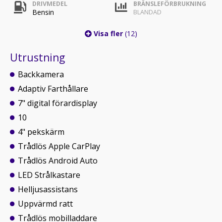
DRIVMEDEL
BRÄNSLEFÖRBRUKNING
Bensin
BLANDAD
Visa fler
(12)
Utrustning
Backkamera
Adaptiv Farthållare
7" digital förardisplay
10
4" pekskärm
Trådlös Apple CarPlay
Trådlös Android Auto
LED Strålkastare
Helljusassistans
Uppvärmd ratt
Trådlös mobilladdare