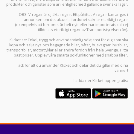
produkter och tjänster som är i enlighet med gällande svenska lagar.
OBS! V-reg.nr är ej äkta reg.nr. Ett påhittat V-reg.nr kan anges i
annonsen om det aktuella fordonet saknar ett riktigt reg.nr
(exempelvis att fordonet är helt nytt eller har importerats och ej
tilldelats ett riktigt reg.nr av Transportstyrelsen än).
Klicket.se
: Enkel, trygg och användarvänlig söktjänst för dig som ska
köpa och sälja
nya och begagnade bilar
,
båtar
,
husvagnar
,
husbilar
,
transportbilar
,
motorcyklar
eller andra fordon från hela Sverige. Hitta
bäst priser. Upplev våra smarta sökfunktioner med snabba filter.
Tack för att du använder
Klicket
och delar det du gillar med dina
vänner!
Ladda ner
Klicket-appen
gratis: