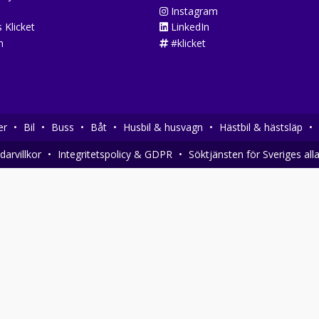
Instagram
 Klicket
LinkedIn
n
#klicket
er
•
Bil
•
Buss
•
Båt
•
Husbil & husvagn
•
Hästbil & hästsläp
•
arvillkor
•
Integritetspolicy & GDPR
•
Söktjänsten för Sveriges all