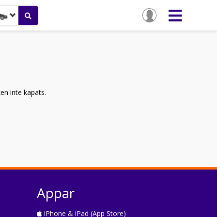
ken inte kapats.
Appar
iPhone & iPad (App Store)