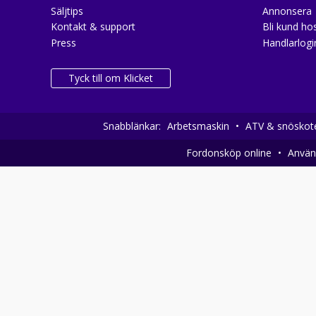
Säljtips
Annonsera
Kontakt & support
Bli kund hos
Press
Handlarlogi
Tyck till om Klicket
Snabblänkar:
Arbetsmaskin
•
ATV & snöskot
Fordonsköp online
•
Använd