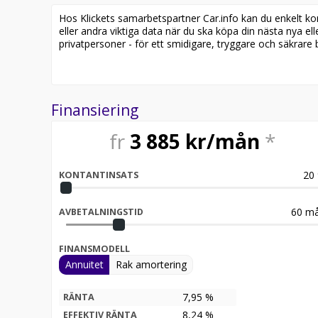
Hos Klickets samarbetspartner Car.info kan du enkelt kontr
Besök
eller andra viktiga data när du ska köpa din nästa nya ell
för att:
privatpersoner - för ett smidigare, tryggare och säkrare b
• Se närbilder och film på bilen
• Reservera bilen direkt online
• Få mer info om utrustning och tillval
Finansiering
Därför ska du välja Riddermark Bil:
* Störst i Sverige på begagnade bilar
fr
3 885
kr/mån
*
* Erbjuder hemleverans i hela Sverige
* 14 dagars helförsäkring via Folksam
* Över 10 tusen omdömen på Trustpilot
20
KONTANTINSATS
* Våra bilar är testade på över 100 punkter
* Kvalitetssäkrade bilar
60
må
AVBETALNINGSTID
Välkommen till Riddermark Bil AB, Sveriges största 
året. Alla våra bilar är leveransklara och vi erbjude
FINANSMODELL
Eftersom vi har väldigt korta lagertider på våra bi
Annuitet
Rak amortering
87040 för att kontrollera att fordonet finns kvar! 
tar gärna din bil i inbyte.
7,95 %
RÄNTA
8,24
%
EFFEKTIV RÄNTA