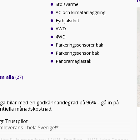
Stolsvärme
AC och klimatanläggning
Fyrhjulsdrift
AWD
4WD
Parkeringssensorer bak
Parkeringssensor bak
Panoramaglastak
sa alla
(27)
tliga bilar med en godkännandegrad på 96% – gå in på
tentiella månadskostnad.
t Trustpilot
mleverans i hela Sverige!*