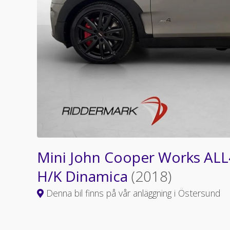
Mini John Cooper Works AL
H/K Dinamica
(2018)
Denna bil finns på vår anläggning i Östersund