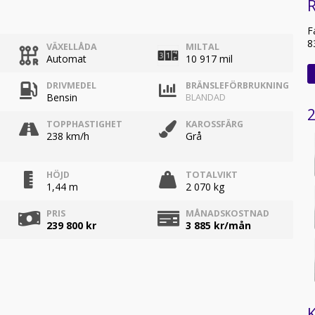
R
F
8
VÄXELLÅDA
MILTAL
Automat
10 917 mil
DRIVMEDEL
BRÄNSLEFÖRBRUKNING
Bensin
BLANDAD
2
TOPPHASTIGHET
KAROSSFÄRG
238 km/h
Grå
HÖJD
TOTALVIKT
1,44 m
2 070 kg
PRIS
MÅNADSKOSTNAD
239 800 kr
3 885
kr/mån
K