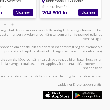
il - Västerås
Riddermark Bil - Örebro
ån
fr. 3 318 kr/mån
f
kr
204 800 kr
1
Visa mer
Visa mer
llgänglighet. Annonsen kan vara ofullständig. Fullständig information kan
 endast annonsera produkter och tjänster som är i enlighet med gällande
svenska lagar.
i annonsen om det aktuella fordonet saknar ett riktigt reg.nr (exempelvis
r importerats och ej tilldelats ett riktigt reg.nr av Transportstyrelsen än).
r dig som ska köpa och sälja
nya och begagnade bilar
,
båtar
,
husvagnar
,
n hela Sverige. Hitta bäst priser. Upplev våra smarta sökfunktioner med
snabba filter.
Tack för att du använder
Klicket
och delar det du gillar med dina vänner!
Ladda ner
Klicket-appen
gratis: