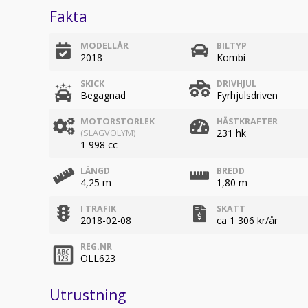
Fakta
MODELLÅR
BILTYP
2018
Kombi
SKICK
DRIVHJUL
Begagnad
Fyrhjulsdriven
MOTORSTORLEK
HÄSTKRAFTER
231 hk
(SLAGVOLYM)
1 998 cc
LÄNGD
BREDD
4,25 m
1,80 m
I TRAFIK
SKATT
2018-02-08
ca 1 306 kr/år
REG.NR
OLL623
Utrustning