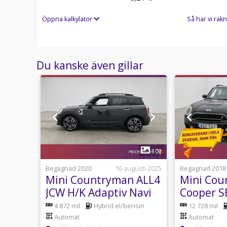
Telefontider:
Öppna kalkylator
Så har vi räkn
Besökstider i butik:
Välkomna!
Utrustning/Tillbehör:
Du kanske även gillar
ALL4,Panoramatak,Harman/Kardon,Dinamica- /Tyg
Black,Navigation,Farthållare,Parkeringssensorer,B
rutor,Växelpaddlar,Elhissar,Elspeglar,AC,ACC,Isofi
klimatanläggning,Fyrhjulsdrift,AWD,4WD,Parkerin
bak,Panoramaglastak,Panoramatak (Öppningsbart),
1
32
101
Igår 07:48
Begagnad 2020
16 augusti 2025
Begagnad 2018
 SE
Mini Countryman ALL4
Mini Cou
JCW H/K Adaptiv Navi
Cooper SE
 Navi
HUD Kamera MOMS
Pano H/K 
utomat
4 872 mil
Hybrid el/bensin
12 728 mil
Brukare
Automat
Automat