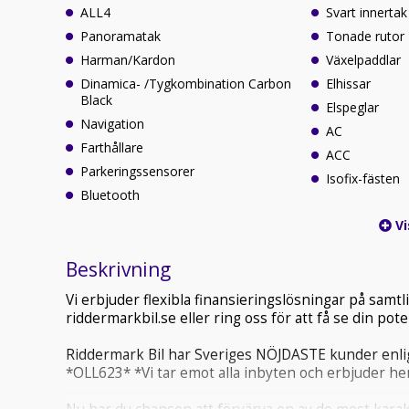
ALL4
Svart innertak
Panoramatak
Tonade rutor
Harman/Kardon
Växelpaddlar
Dinamica- /Tygkombination Carbon
Elhissar
Black
Elspeglar
Navigation
AC
Farthållare
ACC
Parkeringssensorer
Isofix-fästen
Bluetooth
Vi
Beskrivning
Vi erbjuder flexibla finansieringslösningar på sam
riddermarkbil.se eller ring oss för att få se din po
Riddermark Bil har Sveriges NÖJDASTE kunder enlig
*OLL623* *Vi tar emot alla inbyten och erbjuder he