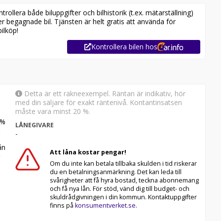
ollera både biluppgifter och bilhistorik (t.ex. mätarställning)
er begagnade bil. Tjänsten är helt gratis att använda för
ilköp!
Kontrollera bilen hos
Detta är ett räkneexempel. Räntan är indikativ, hör
med din säljare för exakt räntenivå. Kontantinsatsen
måste vara minst 20 %.
%
LÅNEGIVARE
-
n
Att låna kostar pengar!
märkesoberoende bilfirma! Vi säljer cirka 55000 bilar om
r även hemleverans i hela Sverige.
Om du inte kan betala tillbaka skulden i tid riskerar
du en betalningsanmärkning. Det kan leda till
svårigheter att få hyra bostad, teckna abonnemang
lar rekommenderar vi våra kunder att ringa oss på 063-
och få nya lån. För stöd, vänd dig till budget- och
Vi ordnar en finansiering som passar just dina behov och
skuldrådgivningen i din kommun. Kontaktuppgifter
finns på
konsumentverket.se
.