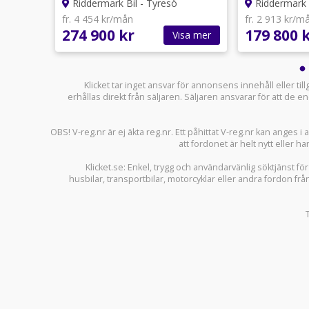
ll
Riddermark Bil - Tyresö
Riddermark B
fr. 4 454 kr/mån
fr. 2 913 kr/m
274 900 kr
179 800 
sa mer
Visa mer
Klicket tar inget ansvar för annonsens innehåll eller ti
erhållas direkt från säljaren. Säljaren ansvarar för att de
OBS! V-reg.nr är ej äkta reg.nr. Ett påhittat V-reg.nr kan anges 
att fordonet är helt nytt eller ha
Klicket.se
: Enkel, trygg och användarvänlig söktjänst fö
husbilar
,
transportbilar
,
motorcyklar
eller andra fordon frå