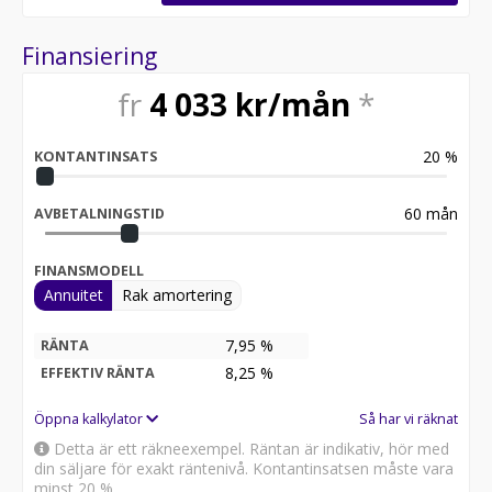
Finansiering
fr
4 033
kr/mån
*
20
%
KONTANTINSATS
60
mån
AVBETALNINGSTID
FINANSMODELL
Annuitet
Rak amortering
7,95 %
RÄNTA
8,25
%
EFFEKTIV RÄNTA
Öppna kalkylator
Så har vi räknat
Detta är ett räkneexempel. Räntan är indikativ, hör med
din säljare för exakt räntenivå. Kontantinsatsen måste vara
minst 20 %.