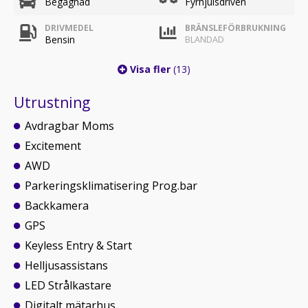
Begagnad
Fyrhjulsdriven
DRIVMEDEL
BRÄNSLEFÖRBRUKNING
Bensin
BLANDAD
Visa fler
(13)
Utrustning
Avdragbar Moms
Excitement
AWD
Parkeringsklimatisering Prog.bar
Backkamera
GPS
Keyless Entry & Start
Helljusassistans
LED Strålkastare
Digitalt mätarhus