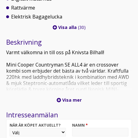
Rattvärme
Elektrisk Bagagelucka
Visa alla
(30)
Beskrivning
Varmt välkomna in till oss på Knivsta Bilhall!
Mini Cooper Countryman SE ALL4 är en crossover
kombi som erbjuder det bästa av två världar. Kraftfulla
220hk med laddhybridsteknik i kombination med AWD
& mjuk Steptronic-automatlåda vilket leder till sportig
körglädje & trygg körning året runt! Ikonisk MINI-
design som är smidig i stadstrafik & samtidigt stabil på
Visa mer
landsväg med många smarta funktioner som förenklar
vardagen!
Intresseanmälan
Utrustningen inkluderar:
NÄR ÄR KÖPET AKTUELLT?
NAMN
*
Excitement