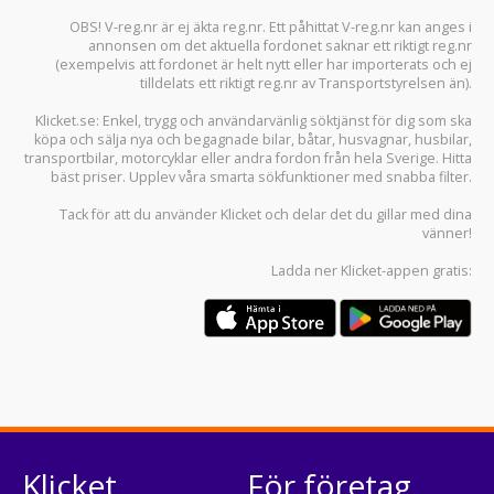
OBS! V-reg.nr är ej äkta reg.nr. Ett påhittat V-reg.nr kan anges i
annonsen om det aktuella fordonet saknar ett riktigt reg.nr
(exempelvis att fordonet är helt nytt eller har importerats och ej
tilldelats ett riktigt reg.nr av Transportstyrelsen än).
Klicket.se
: Enkel, trygg och användarvänlig söktjänst för dig som ska
köpa och sälja
nya och begagnade bilar
,
båtar
,
husvagnar
,
husbilar
,
transportbilar
,
motorcyklar
eller andra fordon från hela Sverige. Hitta
bäst priser. Upplev våra smarta sökfunktioner med snabba filter.
Tack för att du använder
Klicket
och delar det du gillar med dina
vänner!
Ladda ner
Klicket-appen
gratis:
Klicket
För företag