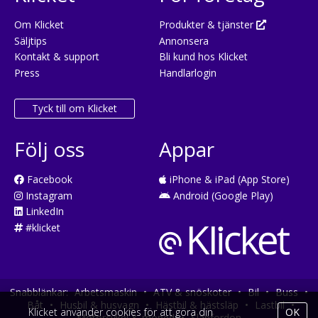
Om Klicket
Produkter & tjänster
Säljtips
Annonsera
Kontakt & support
Bli kund hos Klicket
Press
Handlarlogin
Tyck till om Klicket
Följ oss
Appar
Facebook
iPhone & iPad (App Store)
Instagram
Android (Google Play)
LinkedIn
#klicket
Snabblänkar:
Arbetsmaskin
•
ATV & snöskoter
•
Bil
•
Buss
•
Båt
•
Husbil & husvagn
•
Hästbil & hästsläp
•
Lastbil
•
Klicket använder cookies för att göra din
OK
Motorcykel & moped
•
Släpfordon