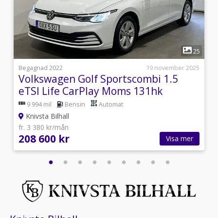
1
7
25
i
Begagnad 2022
19 november 2025
Volkswagen Golf Sportscombi 1.5
eTSI Life CarPlay Moms 131hk
9 994 mil
Bensin
Automat
Knivsta Bilhall
fr. 3 380 kr/mån
208 600 kr
Visa mer