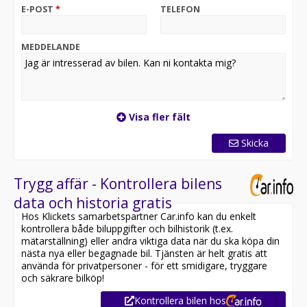
ALL4/Fyrhjulsdrift
E-POST
*
TELEFON
Navigation
Programmerbar Parkeringsklimatisering
Rattvärme
MEDDELANDE
Helskinnsklädsel
Årskatt på endast 360kr & en blandad förbrukning på
låga 0,18L/milen borgar för ett mycket ekonomiskt
bilägande! Besiktigad t om 2026-09-30. Möjlighet till
Visa fler fält
garanti i upp till 36 månader & kostnadsfri
helförsäkring i upp till 1 månad! Finansiering via
Skicka
Santander Consumer bank från 2.729kr/mån med
möjlighet till 0kr kontant.
Trygg affär - Kontrollera bilens
data och historia gratis
Hos Klickets samarbetspartner Car.info kan du enkelt
kontrollera både biluppgifter och bilhistorik (t.ex.
mätarställning) eller andra viktiga data när du ska köpa din
nästa nya eller begagnade bil. Tjänsten är helt gratis att
använda för privatpersoner - för ett smidigare, tryggare
och säkrare bilköp!
Kontrollera bilen hos