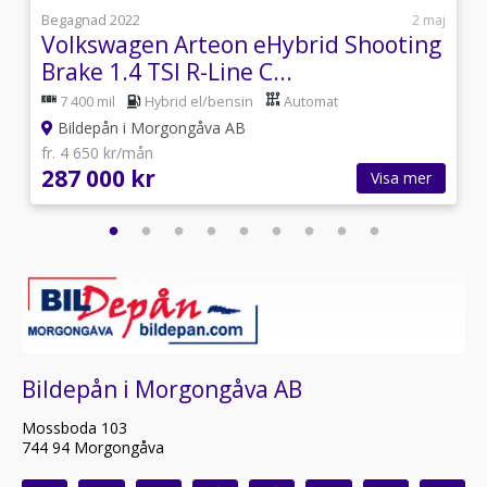
7
Begagnad 2022
2 maj
Volkswagen Arteon eHybrid Shooting
Brake 1.4 TSI R-Line C...
7 400 mil
Hybrid el/bensin
Automat
Bildepån i Morgongåva AB
fr. 4 650 kr/mån
287 000 kr
Visa mer
Bildepån i Morgongåva AB
Mossboda 103
744 94 Morgongåva