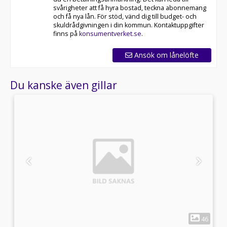
svårigheter att få hyra bostad, teckna abonnemang
och få nya lån. För stöd, vänd dig till budget- och
skuldrådgivningen i din kommun. Kontaktuppgifter
finns på
konsumentverket.se
.
Ansök om lånelöfte
Du kanske även gillar
1
9
46