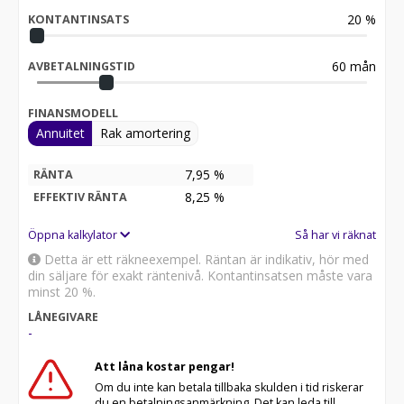
20
%
KONTANTINSATS
60
mån
AVBETALNINGSTID
FINANSMODELL
Annuitet
Rak amortering
7,95 %
RÄNTA
8,25
%
EFFEKTIV RÄNTA
Öppna kalkylator
Så har vi räknat
Detta är ett räkneexempel. Räntan är indikativ, hör med
din säljare för exakt räntenivå. Kontantinsatsen måste vara
minst 20 %.
LÅNEGIVARE
-
Att låna kostar pengar!
Om du inte kan betala tillbaka skulden i tid riskerar
du en betalningsanmärkning. Det kan leda till