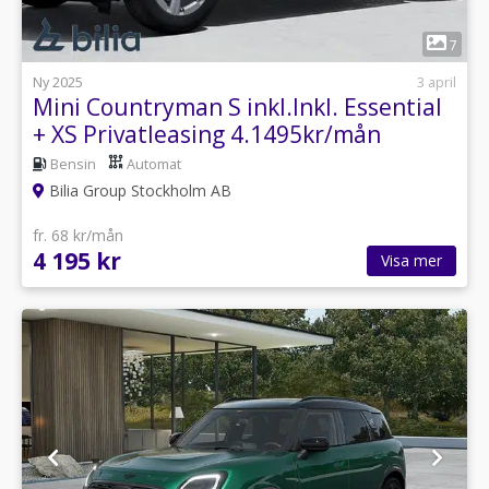
1
7
Ny 2025
3 april
Mini Countryman S inkl.Inkl. Essential
+ XS Privatleasing 4.1495kr/mån
Bensin
Automat
Bilia Group Stockholm AB
fr. 68 kr/mån
4 195 kr
Visa mer