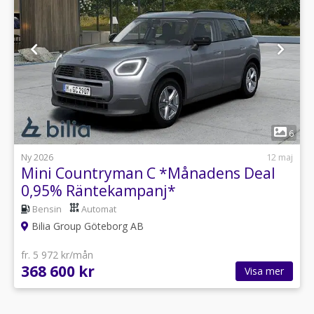
1
6
Ny 2026
12 maj
Mini Countryman C *Månadens Deal
0,95% Räntekampanj*
Bensin
Automat
Bilia Group Göteborg AB
fr. 5 972 kr/mån
368 600 kr
Visa mer