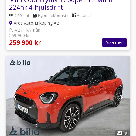
224hk 4-hjulsdrift
4 204 mil
Hybrid el/bensin
Automat
Aros Auto Enköping AB
fr. 4 211 kr/mån
269 900 kr
259 900 kr
Visa mer
1
18