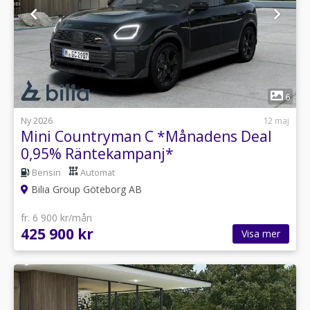
1
6
Ny 2026
12 maj
Mini Countryman C *Månadens Deal
0,95% Räntekampanj*
Bensin
Automat
Bilia Group Göteborg AB
fr. 6 900 kr/mån
425 900 kr
Visa mer