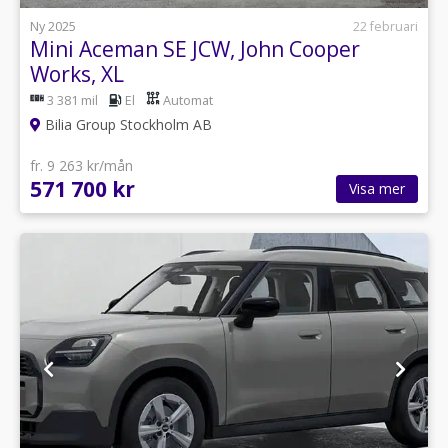
Ny 2025
22 februari
Mini Aceman SE JCW, John Cooper
Works, XL
3 381 mil
El
Automat
Bilia Group Stockholm AB
fr. 9 263 kr/mån
571 700 kr
Visa mer