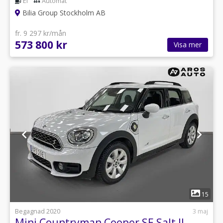
El
Automat
Bilia Group Stockholm AB
fr. 9 297 kr/mån
573 800 kr
Visa mer
1
15
Begagnad 2020
3 maj
Mini Countryman Cooper SE Salt II