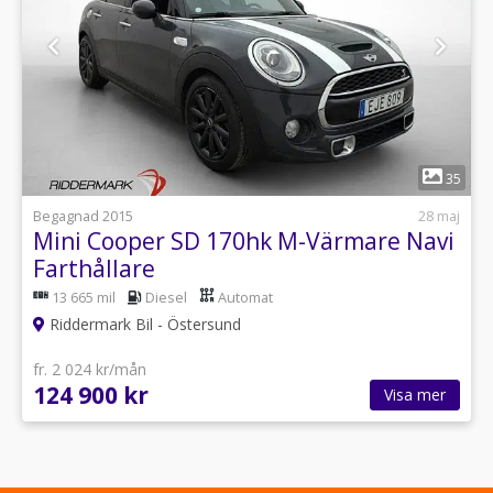
1
35
Begagnad 2015
28 maj
Mini Cooper SD 170hk M-Värmare Navi
Farthållare
13 665 mil
Diesel
Automat
Riddermark Bil - Östersund
fr. 2 024 kr/mån
124 900 kr
Visa mer