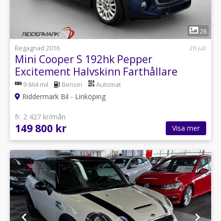
1
28
Begagnad 2016
26 juli
Mini Cooper S 192hk Pepper
Excitement Halvskinn Farthållare
9 664 mil
Bensin
Automat
Riddermark Bil - Linköping
fr. 2 427 kr/mån
149 800 kr
Visa mer