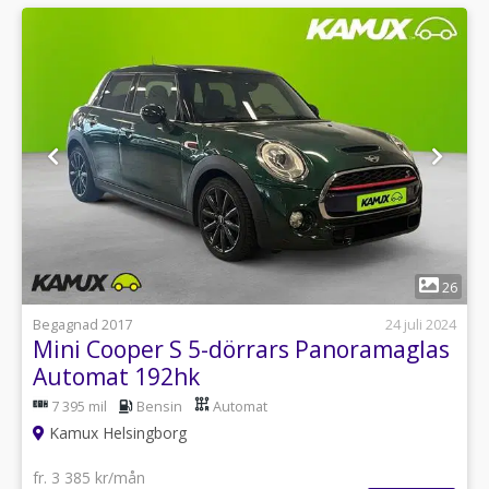
1
26
Begagnad 2017
24 juli 2024
Mini Cooper S 5-dörrars Panoramaglas
Automat 192hk
7 395 mil
Bensin
Automat
Kamux Helsingborg
fr. 3 385 kr/mån