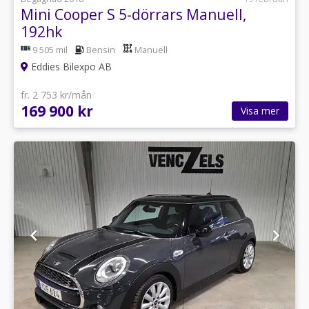
Mini Cooper S 5-dörrars Manuell,
192hk
9 505 mil
Bensin
Manuell
Eddies Bilexpo AB
fr. 2 753 kr/mån
169 900 kr
Visa mer