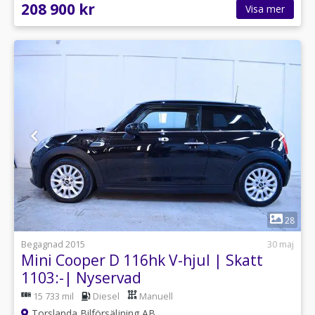
208 900 kr
Visa mer
1
28
Begagnad 2015
30 maj
Mini Cooper D 116hk V-hjul | Skatt
1103:-| Nyservad
15 733 mil
Diesel
Manuell
Torslanda Bilförsäljning AB