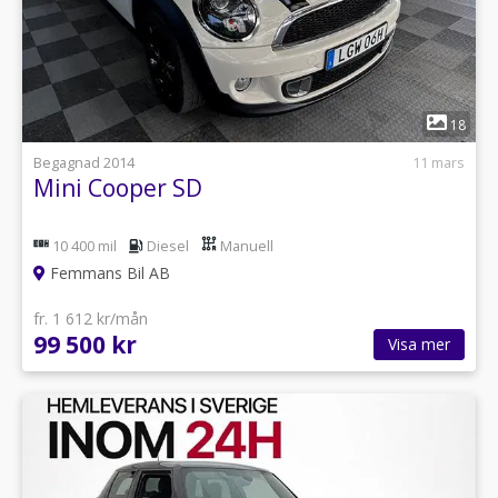
1
18
Begagnad 2014
11 mars
Mini Cooper SD
10 400 mil
Diesel
Manuell
Femmans Bil AB
fr. 1 612 kr/mån
99 500 kr
Visa mer