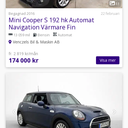
1
11
Begagnad 2016
22 februari
Mini Cooper S 192 hk Automat
Navigation Värmare Fin
13 059 mil
Bensin
Automat
Venczels Bil & Maskin AB
fr. 2 819 kr/mån
174 000 kr
Visa mer