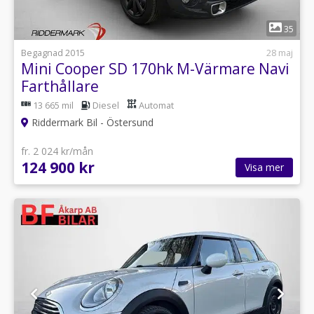
1
35
Begagnad 2015
28 maj
Mini Cooper SD 170hk M-Värmare Navi
Farthållare
13 665 mil
Diesel
Automat
Riddermark Bil - Östersund
fr. 2 024 kr/mån
124 900 kr
Visa mer