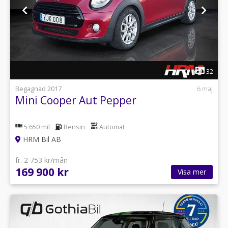
1
32
Begagnad 2017
6 maj
Mini Cooper Aut Pepper
5 650 mil
Bensin
Automat
HRM Bil AB
fr. 2 753 kr/mån
169 900 kr
Visa mer