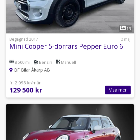
1
19
Begagnad 2017
2 maj
Mini Cooper 5-dörrars Pepper Euro 6
8 500 mil
Bensin
Manuell
BF Bilar Åkarp AB
fr. 2 098 kr/mån
129 500 kr
Visa mer