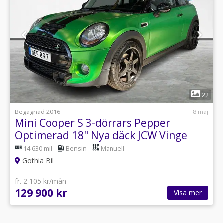
1
22
Begagnad 2016
8 maj
Mini Cooper S 3-dörrars Pepper
Optimerad 18" Nya däck JCW Vinge
14 630 mil
Bensin
Manuell
Gothia Bil
fr. 2 105 kr/mån
129 900 kr
Visa mer