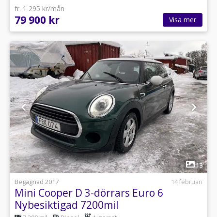
fr. 1 295 kr/mån
79 900 kr
Visa mer
1
13
Begagnad 2017
14 februari
Mini Cooper D 3-dörrars Euro 6
Nybesiktigad 7200mil