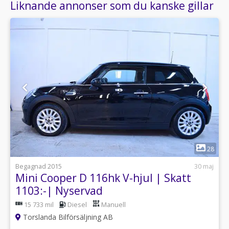
Liknande annonser som du kanske gillar
1
28
Begagnad 2015
30 maj
Mini Cooper D 116hk V-hjul | Skatt
1103:-| Nyservad
15 733 mil
Diesel
Manuell
Torslanda Bilförsäljning AB