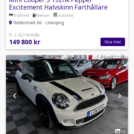
Excitement Halvskinn Farthållare
9 664 mil
Bensin
Automat
Riddermark Bil - Linköping
fr. 2 427 kr/mån
149 800 kr
Visa mer
1
18