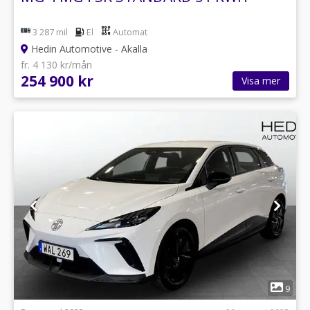
3 287 mil
El
Automat
Hedin Automotive - Akalla
fr. 4 130 kr/mån
254 900 kr
Visa mer
1
9