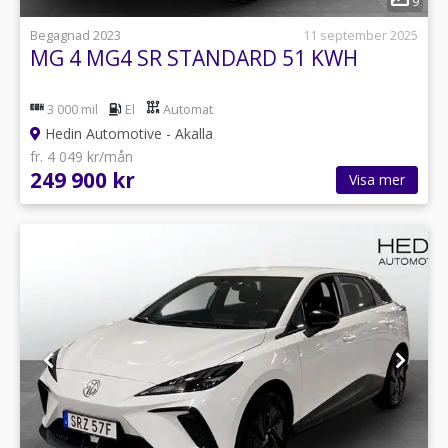
9
Begagnad 2023
11 september 2025
MG 4 MG4 SR STANDARD 51 KWH
3 000 mil
El
Automat
Hedin Automotive - Akalla
fr. 4 049 kr/mån
249 900 kr
Visa mer