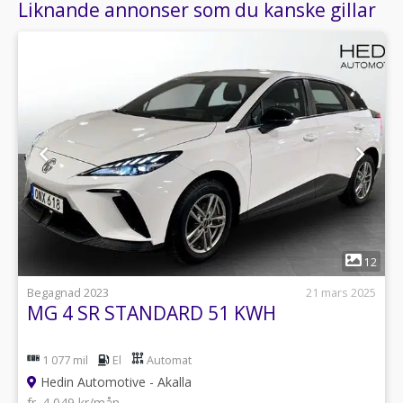
Liknande annonser som du kanske gillar
1
12
Begagnad 2023
21 mars 2025
MG 4 SR STANDARD 51 KWH
1 077 mil
El
Automat
Hedin Automotive - Akalla
fr. 4 049 kr/mån