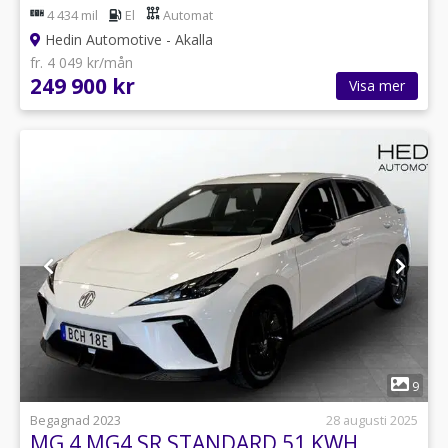
4 434 mil
El
Automat
Hedin Automotive - Akalla
fr. 4 049 kr/mån
249 900 kr
Visa mer
1
9
Begagnad 2023
28 augusti 2025
MG 4 MG4 SR STANDARD 51 KWH