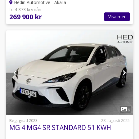
Hedin Automotive - Akalla
fr. 4 373 kr/mån
269 900 kr
Visa mer
1
9
Begagnad 2023
28 augusti 2025
MG 4 MG4 SR STANDARD 51 KWH