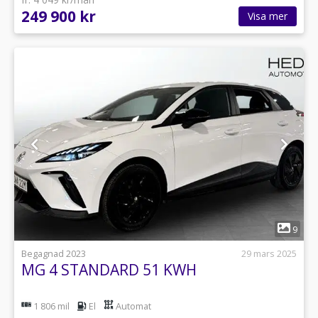
249 900 kr
Visa mer
1
9
Begagnad 2023
29 mars 2025
MG 4 STANDARD 51 KWH
1 806 mil
El
Automat