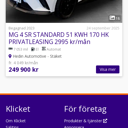
1
18
Begagnad 2023
24 september 2025
MG 4 SR STANDARD 51 KWH 170 HK
PRIVATLEASING 2995 kr/mån
7 053 mil
El
Automat
Hedin Automotive - Stäket
fr. 4 049 kr/mån
249 900 kr
Visa mer
Klicket
För företag
Om Klicket
Produkter & tjänster
Säljtips
Annonsera