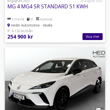
Begagnad 2023
29 augusti 2025
MG 4 MG4 SR STANDARD 51 KWH
3 314 mil
El
Automat
Hedin Automotive - Akalla
fr. 4 130 kr/mån
254 900 kr
Visa mer
1