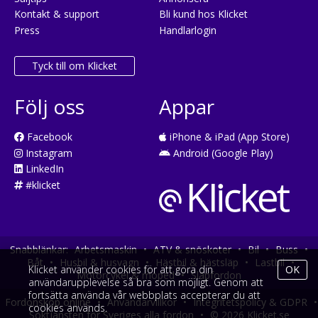
Kontakt & support
Bli kund hos Klicket
Press
Handlarlogin
Tyck till om Klicket
Följ oss
Appar
Facebook
iPhone & iPad (App Store)
Instagram
Android (Google Play)
LinkedIn
#klicket
Snabblänkar:
Arbetsmaskin
•
ATV & snöskoter
•
Bil
•
Buss
•
Båt
•
Husbil & husvagn
•
Hästbil & hästsläp
•
Lastbil
•
Klicket använder cookies för att göra din
OK
Motorcykel & moped
•
Släpfordon
användarupplevelse så bra som möjligt. Genom att
fortsätta använda vår webbplats accepterar du att
Fordonsköp online
•
Användarvillkor
•
Integritetspolicy & GDPR
•
cookies används.
Söktjänsten för Sveriges alla fordon
•
© 2026 Klicket.se