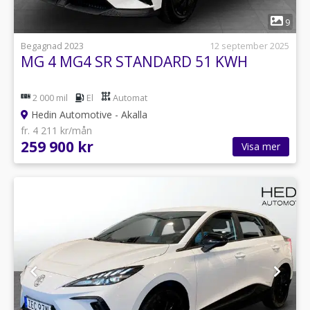
1
9
Begagnad 2023
12 september 2025
MG 4 MG4 SR STANDARD 51 KWH
2 000 mil
El
Automat
Hedin Automotive - Akalla
fr. 4 211 kr/mån
259 900 kr
Visa mer