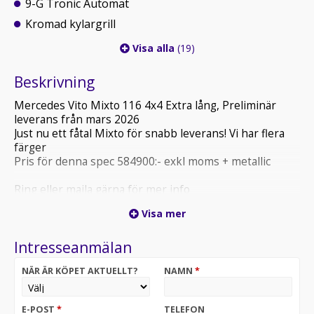
9-G Tronic Automat
Kromad kylargrill
Visa alla
(19)
Beskrivning
Mercedes Vito Mixto 116 4x4 Extra lång, Preliminär
leverans från mars 2026
Just nu ett fåtal Mixto för snabb leverans! Vi har flera
färger
Pris för denna spec 584900:- exkl moms + metallic
Ring eller maila gärna för mer info
Visa mer
Intresseanmälan
NÄR ÄR KÖPET AKTUELLT?
NAMN
*
E-POST
*
TELEFON