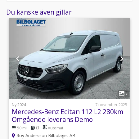
Du kanske även gillar
1
3
7
i
Ny 2024
7 november 2025
Mercedes-Benz Ecitan 112 L2 280km
Omgående leverans Demo
50 mil
El
Automat
Roy Andersson Bilbolaget AB