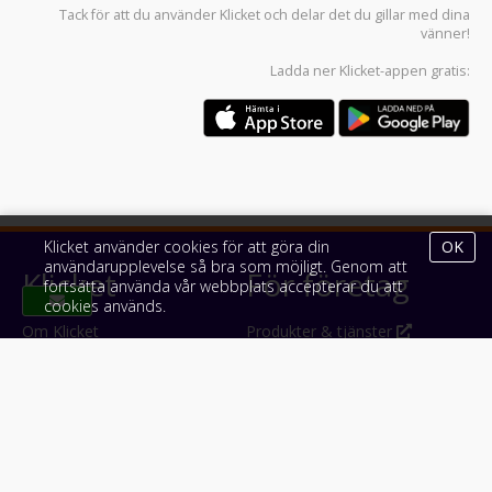
Tack för att du använder
Klicket
och delar det du gillar med dina
vänner!
Ladda ner
Klicket-appen
gratis:
Klicket använder cookies för att göra din
OK
användarupplevelse så bra som möjligt. Genom att
Klicket
För företag
fortsätta använda vår webbplats accepterar du att
cookies används.
Om Klicket
Produkter & tjänster
Säljtips
Annonsera
Kontakt & support
Bli kund hos Klicket
Press
Handlarlogin
Tyck till om Klicket