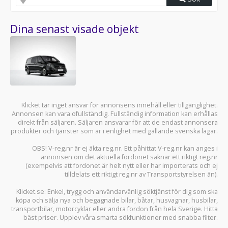
Dina senast visade objekt
Klicket tar inget ansvar för annonsens innehåll eller tillgänglighet.
Annonsen kan vara ofullständig. Fullständig information kan erhållas
direkt från säljaren. Säljaren ansvarar för att de endast annonsera
produkter och tjänster som är i enlighet med gällande svenska lagar.
OBS! V-reg.nr är ej äkta reg.nr. Ett påhittat V-reg.nr kan anges i
annonsen om det aktuella fordonet saknar ett riktigt reg.nr
(exempelvis att fordonet är helt nytt eller har importerats och ej
tilldelats ett riktigt reg.nr av Transportstyrelsen än).
Klicket.se
: Enkel, trygg och användarvänlig söktjänst för dig som ska
köpa och sälja
nya och begagnade bilar
,
båtar
,
husvagnar
,
husbilar
,
transportbilar
,
motorcyklar
eller andra fordon från hela Sverige. Hitta
bäst priser. Upplev våra smarta sökfunktioner med snabba filter.