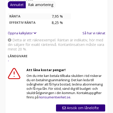
Annuitet
Rak amortering
7,95 %
RÄNTA
8,25
%
EFFEKTIV RÄNTA
Öppna kalkylator
Så har vi räknat
Detta är ett räkneexempel. Räntan är indikativ, hör med
din säljare för exakt räntenivå. Kontantinsatsen måste vara
minst 20 %.
LÅNEGIVARE
-
Att låna kostar pengar!
Om du inte kan betala tillbaka skulden i tid riskerar
du en betalningsanmärkning. Det kan leda till
svårigheter att få hyra bostad, teckna abonnemang
och få nya lån. För stöd, vänd dig till budget- och
skuldrådgivningen i din kommun. Kontaktuppgifter
finns på
konsumentverket.se
.
Ansök om lånelöfte