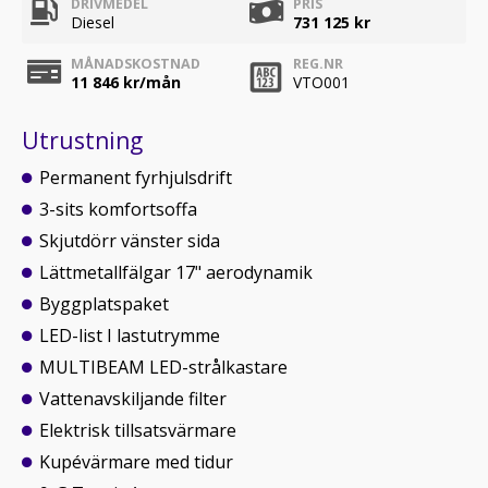
DRIVMEDEL
PRIS
Diesel
731 125 kr
MÅNADSKOSTNAD
REG.NR
11 846
kr/mån
VTO001
Utrustning
Permanent fyrhjulsdrift
3-sits komfortsoffa
Skjutdörr vänster sida
Lättmetallfälgar 17" aerodynamik
Byggplatspaket
LED-list I lastutrymme
MULTIBEAM LED-strålkastare
Vattenavskiljande filter
Elektrisk tillsatsvärmare
Kupévärmare med tidur